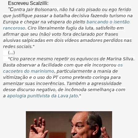
Escreveu Scalzilli:
"C
ontra Jair Bolsonaro, não há calo pisado ou ego ferido
que justifique passar a batalha decisiva fazendo turismo na
Europa e chegar na véspera do pleito
bancando o isentão
rancoroso
. Ciro literalmente fugiu da luta, satisfeito em
afirmar que seu (não) voto fora declarado por frases
alusivas salpicadas em dois vídeos amadores perdidos nas
redes sociais."
(...)
"
Ciro parece mesmo repetir os equívocos de Marina Silva.
Basta observar a facilidade com que ele incorporou
os
cacoetes do marinismo
, particularmente a mania de
vitimização e o uso do PT como pretexto coringa para
amenizar suas incoerências. Também a agressividade
desse discurso negativo, de incômoda semelhança com
a
apologia punitivista da Lava Jato
."