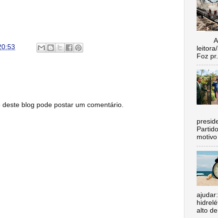
Aí vo
20:53
leitora
Foz pr.
este blog pode postar um comentário.
C
preside
Partid
motivo 
ajudar
hidrel
alto de