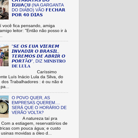
𝗖𝗔𝗧𝗔𝗥𝗔𝗧𝗔𝗦 𝗗𝗢
𝗜𝗚𝗨𝗔Ç𝗨 (NA GARGANTA
DO DIABO) VÃO 𝗙𝗘𝗖𝗛𝗔𝗥
𝗣𝗢𝗥 𝟰𝟬 𝗗𝗜𝗔𝗦
cê fica pensando, amiga
/amigo leitor: "Então não posso ir à
..
"𝙎𝙀 𝙊𝙎 𝙀𝙐𝘼 𝙑𝙄𝙀𝙍𝙀𝙈
𝙄𝙉𝙑𝘼𝘿𝙄𝙍 𝙊 𝘽𝙍𝘼𝙎𝙄𝙇,
𝙏𝙀𝙍𝙀𝙈𝙊𝙎 𝘿𝙀 𝘼𝘽𝙍𝙄𝙍 𝙊
𝙋𝙊𝙍𝙏Ã𝙊", DIZ 𝐌𝐈𝐍𝐈𝐒𝐓𝐑𝐎
𝐃𝐄 𝐋𝐔𝐋𝐀
aríssimo
nte Luís Inácio Lula da Silva, do
o dos Trabalhadores : é ou não é
pa...
O POVO QUER, AS
EMPRESAS QUEREM....
SERÁ QUE O HORÁRIO DE
VERÃO VOLTA?
A natureza taí pra
: Com a estiagem, reservatórios de
étricas com pouca água; e custo
 usinas movidas a óleo d...