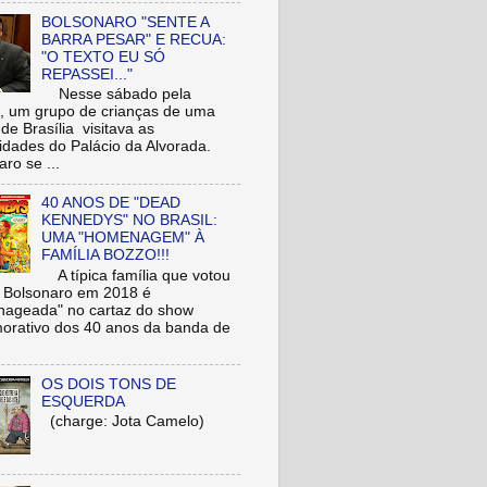
BOLSONARO "SENTE A
BARRA PESAR" E RECUA:
"O TEXTO EU SÓ
REPASSEI..."
Nesse sábado pela
 um grupo de crianças de uma
de Brasília visitava as
idades do Palácio da Alvorada.
ro se ...
40 ANOS DE "DEAD
KENNEDYS" NO BRASIL:
UMA "HOMENAGEM" À
FAMÍLIA BOZZO!!!
A típica família que votou
r Bolsonaro em 2018 é
ageada" no cartaz do show
rativo dos 40 anos da banda de
OS DOIS TONS DE
ESQUERDA
(charge: Jota Camelo)