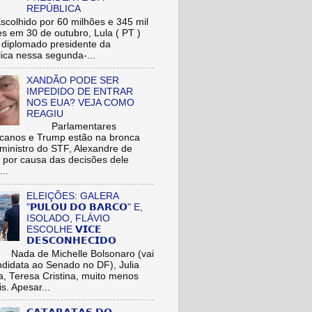
REPÚBLICA
hido por 60 milhões e 345 mil
res em 30 de outubro, Lula ( PT )
r diplomado presidente da
ica nessa segunda-...
XANDÃO PODE SER
IMPEDIDO DE ENTRAR
NOS EUA? VEJA COMO
REAGIU
Parlamentares
icanos e Trump estão na bronca
ministro do STF, Alexandre de
 por causa das decisões dele
...
ELEIÇÕES: GALERA
"𝗣𝗨𝗟𝗢𝗨 𝗗𝗢 𝗕𝗔𝗥𝗖𝗢" E,
ISOLADO, FLÁVIO
ESCOLHE 𝗩𝗜𝗖𝗘
𝗗𝗘𝗦𝗖𝗢𝗡𝗛𝗘𝗖𝗜𝗗𝗢
de Michelle Bolsonaro (vai
ndidata ao Senado no DF), Julia
a, Teresa Cristina, muito menos
is. Apesar...