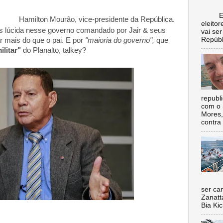
Escol
Hamilton Mourão, vice-presidente da República.
eleito
is lúcida nesse governo comandado por Jair & seus
vai se
Repúbl
r mais do que o pai. E por
"maioria do governo",
que
ilitar"
do Planalto, talkey?
republ
com o 
Mores,
contra 
Nada 
ser ca
Zanatt
Bia Kic