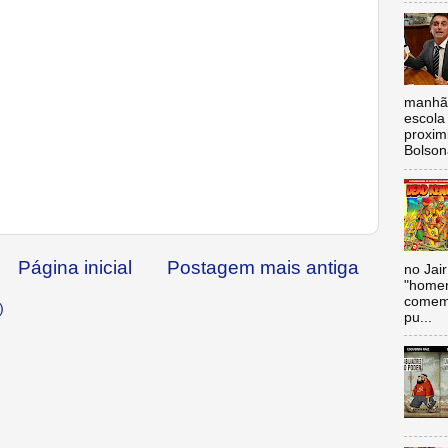
manhã,
escola 
proxim
Bolsona
Página inicial
Postagem mais antiga
no Jai
"homen
comemo
)
pu...