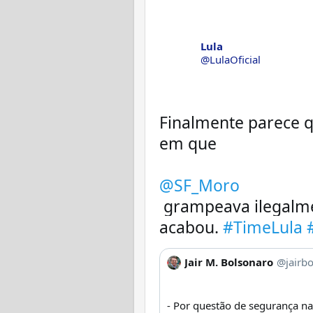
Lula
@LulaOficial
Finalmente parece q
em que 
@SF_Moro
 grampeava ilegalme
acabou. 
#TimeLula
Jair M. Bolsonaro
@jairb
C
i
t
a