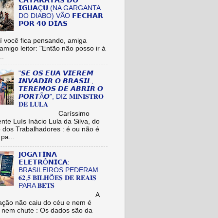
𝗖𝗔𝗧𝗔𝗥𝗔𝗧𝗔𝗦 𝗗𝗢
𝗜𝗚𝗨𝗔Ç𝗨 (NA GARGANTA
DO DIABO) VÃO 𝗙𝗘𝗖𝗛𝗔𝗥
𝗣𝗢𝗥 𝟰𝟬 𝗗𝗜𝗔𝗦
cê fica pensando, amiga
/amigo leitor: "Então não posso ir à
..
"𝙎𝙀 𝙊𝙎 𝙀𝙐𝘼 𝙑𝙄𝙀𝙍𝙀𝙈
𝙄𝙉𝙑𝘼𝘿𝙄𝙍 𝙊 𝘽𝙍𝘼𝙎𝙄𝙇,
𝙏𝙀𝙍𝙀𝙈𝙊𝙎 𝘿𝙀 𝘼𝘽𝙍𝙄𝙍 𝙊
𝙋𝙊𝙍𝙏Ã𝙊", DIZ 𝐌𝐈𝐍𝐈𝐒𝐓𝐑𝐎
𝐃𝐄 𝐋𝐔𝐋𝐀
aríssimo
nte Luís Inácio Lula da Silva, do
o dos Trabalhadores : é ou não é
pa...
𝗝𝗢𝗚𝗔𝗧𝗜𝗡𝗔
𝗘𝗟𝗘𝗧𝗥Ô𝗡𝗜𝗖𝗔:
BRASILEIROS PEDERAM
𝟔𝟐,𝟓 𝐁𝐈𝐋𝐇Õ𝐄𝐒 𝐃𝐄 𝐑𝐄𝐀𝐈𝐒
PARA 𝐁𝐄𝐓𝐒
A
ação não caiu do céu e nem é
 nem chute : Os dados são da