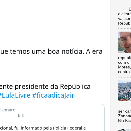
Escol
eleito
vai se
Repúbl
ue temos uma boa notícia. A era 
republ
com o 
Mores,
contra 
nte presidente da República 
#LulaLivre
#ficaadicaJair
Nada 
olsonaro
ser ca
· 
6 h
Zanatt
Bia Kic
- Por questão de segurança nacional, fui informado pela Polícia Federal e 