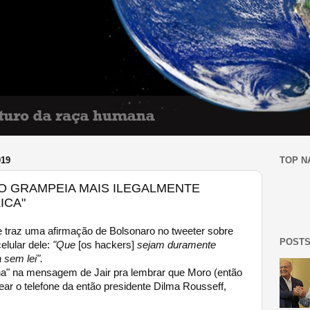
019
TOP N
O GRAMPEIA MAIS ILEGALMENTE
ICA"
traz uma afirmação de Bolsonaro no tweeter sobre
POSTS
lular dele:
"Que
[os hackers]
sejam duramente
 sem lei".
a" na mensagem de Jair pra lembrar que Moro (então
ar o telefone da então presidente Dilma Rousseff,