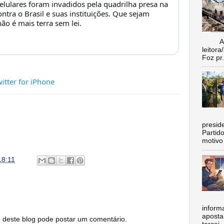
lulares foram invadidos pela quadrilha presa na 
ntra o Brasil e suas instituições. Que sejam 
ão é mais terra sem lei.
Aí vo
leitora
Foz pr.
itter for iPhone
C
preside
Partid
motivo 
18:11
inform
aposta
este blog pode postar um comentário.