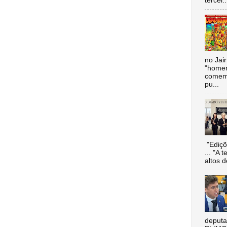
tercei..
no Jai
"homen
comemo
pu...
"Ediçõ
... "A 
altos d
deputa