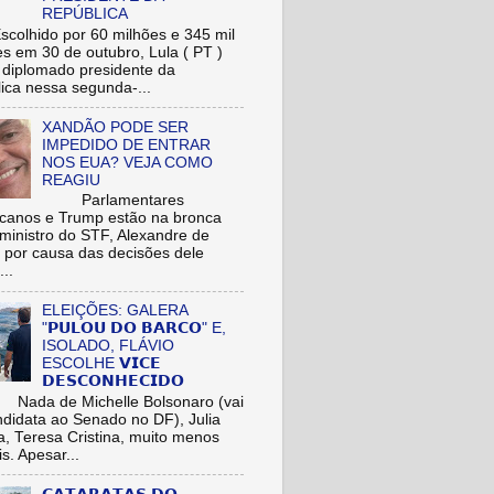
REPÚBLICA
hido por 60 milhões e 345 mil
res em 30 de outubro, Lula ( PT )
r diplomado presidente da
ica nessa segunda-...
XANDÃO PODE SER
IMPEDIDO DE ENTRAR
NOS EUA? VEJA COMO
REAGIU
Parlamentares
icanos e Trump estão na bronca
ministro do STF, Alexandre de
 por causa das decisões dele
...
ELEIÇÕES: GALERA
"𝗣𝗨𝗟𝗢𝗨 𝗗𝗢 𝗕𝗔𝗥𝗖𝗢" E,
ISOLADO, FLÁVIO
ESCOLHE 𝗩𝗜𝗖𝗘
𝗗𝗘𝗦𝗖𝗢𝗡𝗛𝗘𝗖𝗜𝗗𝗢
de Michelle Bolsonaro (vai
ndidata ao Senado no DF), Julia
a, Teresa Cristina, muito menos
is. Apesar...