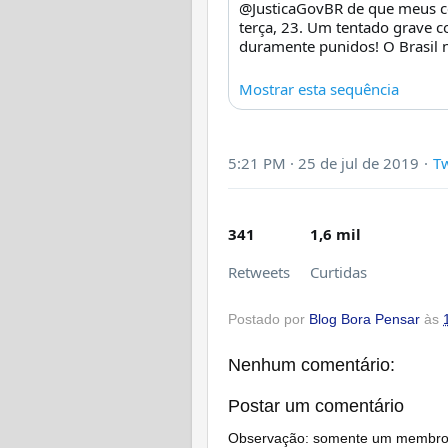
@JusticaGovBR
 de que meus ce
r 
terça, 23. Um tentado grave co
T
duramente punidos! O Brasil n
w
e
e
Mostrar esta sequência
t
5:21 PM · 25 de jul de 2019
·
Tw
1,5 mil
341
1,6 mil
Retweets
Curtidas
Postado por
Blog Bora Pensar
às
Nenhum comentário:
Postar um comentário
Observação: somente um membro d