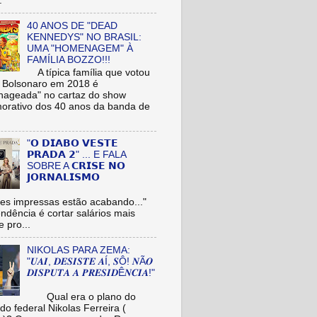
.
40 ANOS DE "DEAD
KENNEDYS" NO BRASIL:
UMA "HOMENAGEM" À
FAMÍLIA BOZZO!!!
A típica família que votou
r Bolsonaro em 2018 é
ageada" no cartaz do show
rativo dos 40 anos da banda de
"𝗢 𝗗𝗜𝗔𝗕𝗢 𝗩𝗘𝗦𝗧𝗘
𝗣𝗥𝗔𝗗𝗔 𝟮" ... E FALA
SOBRE A 𝗖𝗥𝗜𝗦𝗘 𝗡𝗢
𝗝𝗢𝗥𝗡𝗔𝗟𝗜𝗦𝗠𝗢
es impressas estão acabando..."
tendência é cortar salários mais
e pro...
NIKOLAS PARA ZEMA:
"𝑼𝑨𝑰, 𝑫𝑬𝑺𝑰𝑺𝑻𝑬 𝑨Í, 𝑺Ô! 𝑵Ã𝑶
𝑫𝑰𝑺𝑷𝑼𝑻𝑨 𝑨 𝑷𝑹𝑬𝑺𝑰𝑫Ê𝑵𝑪𝑰𝑨!"
Qual era o plano do
do federal Nikolas Ferreira (