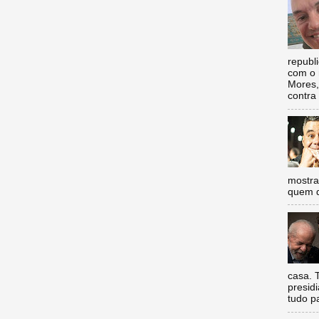
republ
com o 
Mores,
contra 
mostra
quem d
casa. 
presidi
tudo p