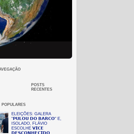
AVEGAÇÃO
POSTS
RECENTES
 POPULARES
ELEIÇÕES: GALERA
"𝗣𝗨𝗟𝗢𝗨 𝗗𝗢 𝗕𝗔𝗥𝗖𝗢" E,
ISOLADO, FLÁVIO
ESCOLHE 𝗩𝗜𝗖𝗘
𝗗𝗘𝗦𝗖𝗢𝗡𝗛𝗘𝗖𝗜𝗗𝗢