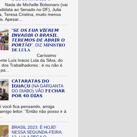
de Michelle Bolsonaro (vai
ndidata ao Senado no DF), Julia
a, Teresa Cristina, muito menos
is. Apesar...
"𝙎𝙀 𝙊𝙎 𝙀𝙐𝘼 𝙑𝙄𝙀𝙍𝙀𝙈
𝙄𝙉𝙑𝘼𝘿𝙄𝙍 𝙊 𝘽𝙍𝘼𝙎𝙄𝙇,
𝙏𝙀𝙍𝙀𝙈𝙊𝙎 𝘿𝙀 𝘼𝘽𝙍𝙄𝙍 𝙊
𝙋𝙊𝙍𝙏Ã𝙊", DIZ 𝐌𝐈𝐍𝐈𝐒𝐓𝐑𝐎
𝐃𝐄 𝐋𝐔𝐋𝐀
aríssimo
nte Luís Inácio Lula da Silva, do
o dos Trabalhadores : é ou não é
pa...
𝗖𝗔𝗧𝗔𝗥𝗔𝗧𝗔𝗦 𝗗𝗢
𝗜𝗚𝗨𝗔Ç𝗨 (NA GARGANTA
DO DIABO) VÃO 𝗙𝗘𝗖𝗛𝗔𝗥
𝗣𝗢𝗥 𝟰𝟬 𝗗𝗜𝗔𝗦
cê fica pensando, amiga
/amigo leitor: "Então não posso ir à
..
BRASIL 2023: É HOJE!
NESSA SEGUNDA-FEIRA,