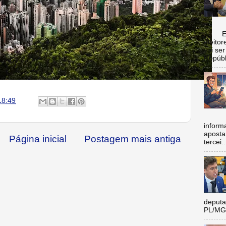
Escol
eleito
vai se
Repúbl
18:49
inform
aposta
Página inicial
Postagem mais antiga
tercei..
deputa
PL/MG 