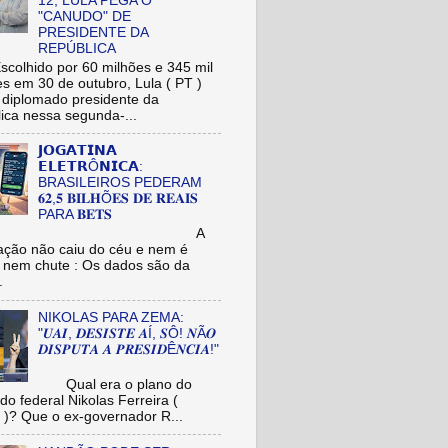
12, LULA PEGA O
"CANUDO" DE
PRESIDENTE DA
REPÚBLICA
hido por 60 milhões e 345 mil
res em 30 de outubro, Lula ( PT )
r diplomado presidente da
ica nessa segunda-...
𝗝𝗢𝗚𝗔𝗧𝗜𝗡𝗔
𝗘𝗟𝗘𝗧𝗥Ô𝗡𝗜𝗖𝗔:
BRASILEIROS PEDERAM
𝟔𝟐,𝟓 𝐁𝐈𝐋𝐇Õ𝐄𝐒 𝐃𝐄 𝐑𝐄𝐀𝐈𝐒
PARA 𝐁𝐄𝐓𝐒
A
ação não caiu do céu e nem é
 nem chute : Os dados são da
.
NIKOLAS PARA ZEMA:
"𝑼𝑨𝑰, 𝑫𝑬𝑺𝑰𝑺𝑻𝑬 𝑨Í, 𝑺Ô! 𝑵Ã𝑶
𝑫𝑰𝑺𝑷𝑼𝑻𝑨 𝑨 𝑷𝑹𝑬𝑺𝑰𝑫Ê𝑵𝑪𝑰𝑨!"
Qual era o plano do
do federal Nikolas Ferreira (
)? Que o ex-governador R...