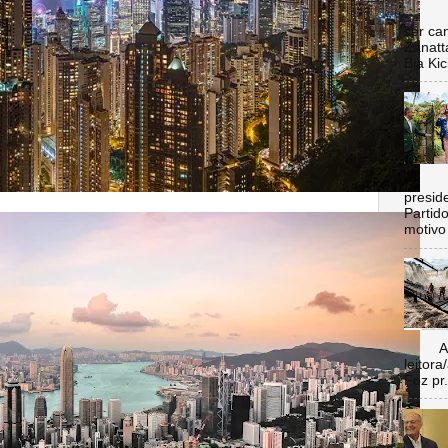
Nada 
ser ca
Zanatt
Bia Kic
C
preside
Partid
motivo 
Aí vo
leitora
Foz pr.