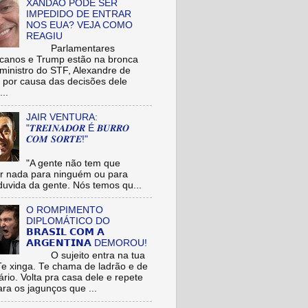
XANDÃO PODE SER
IMPEDIDO DE ENTRAR
NOS EUA? VEJA COMO
REAGIU
Parlamentares
icanos e Trump estão na bronca
ministro do STF, Alexandre de
 por causa das decisões dele
...
JAIR VENTURA:
"𝑻𝑹𝑬𝑰𝑵𝑨𝑫𝑶𝑹 É 𝑩𝑼𝑹𝑹𝑶
𝑪𝑶𝑴 𝑺𝑶𝑹𝑻𝑬!"
"A gente não tem que
r nada para ninguém ou para
uvida da gente. Nós temos qu...
O ROMPIMENTO
DIPLOMÁTICO DO
𝗕𝗥𝗔𝗦𝗜𝗟 𝗖𝗢𝗠 𝗔
𝗔𝗥𝗚𝗘𝗡𝗧𝗜𝗡𝗔 DEMOROU!
O sujeito entra na tua
Te xinga. Te chama de ladrão e de
ário. Volta pra casa dele e repete
ara os jagunços que ...