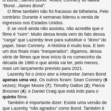
"Bond...James Bond".
O filme também não foi fracasso de bilheteria. Pelo
contrário: Durante 4 semanas liderou a venda de
ingressos nos Estados Unidos.
E se você ainda não assistiu, não acredite que o
filme é
"ruim"
. Muito dessa lenda vem do fato dessa
"carga" que Lazenby teve para substituir o
"dono"
do
papel, Sean Connery. A história é muito boa. E tem
um dos finais mais "inesperados", digamos, dessa
série de filmes que teve início lá no comecinho da
década de 1960 e que ainda vai ter, pelo menos,
mais um lançamento previsto para 2021.
Lazenby foi o único ator a interpretar James Bond
apenas uma vez
. Os outros foram: Sean Connery (
6
vezes); Roger Moore (
7
); Timothy Dalton (
2
); Pierce
Brosnan (
4
); e Daniel Craig que está indo para o
quinto
filme.
Também é importante dizer: Existe uma versão de
que Lazenby "não agradou" como Bond. Também é