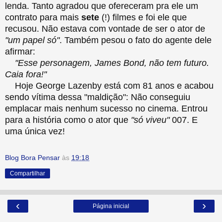
lenda. Tanto agradou que ofereceram pra ele um
contrato para mais
sete
(!) filmes e foi ele que
recusou. Não estava com vontade de ser o ator de
"um papel só"
. Também pesou o fato do agente dele
afirmar:
"Esse personagem, James Bond, não tem futuro.
Caia fora!"
Hoje George Lazenby está com 81 anos e acabou
sendo vítima dessa "maldição": Não conseguiu
emplacar mais nenhum sucesso no cinema. Entrou
para a história como o ator que
"só viveu"
007. E
uma única vez!
Blog Bora Pensar
às
19:18
Compartilhar
‹
›
Página inicial