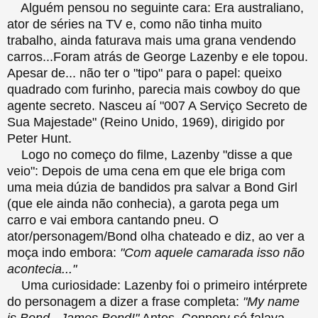
Alguém pensou no seguinte cara: Era australiano,
ator de séries na TV e, como não tinha muito
trabalho, ainda faturava mais uma grana vendendo
carros...Foram atrás de George Lazenby e ele topou.
Apesar de... não ter o "tipo" para o papel: queixo
quadrado com furinho, parecia mais cowboy do que
agente secreto. Nasceu aí "007 A Serviço Secreto de
Sua Majestade" (Reino Unido, 1969), dirigido por
Peter Hunt.
Logo no começo do filme, Lazenby "disse a que
veio": Depois de uma cena em que ele briga com
uma meia dúzia de bandidos pra salvar a Bond Girl
(que ele ainda não conhecia), a garota pega um
carro e vai embora cantando pneu. O
ator/personagem/Bond olha chateado e diz, ao ver a
moça indo embora:
"Com aquele camarada isso não
acontecia..."
Uma curiosidade: Lazenby foi o primeiro intérprete
do personagem a dizer a frase completa:
"My name
is Bond...James Bond!"
Antes, Connery só falava