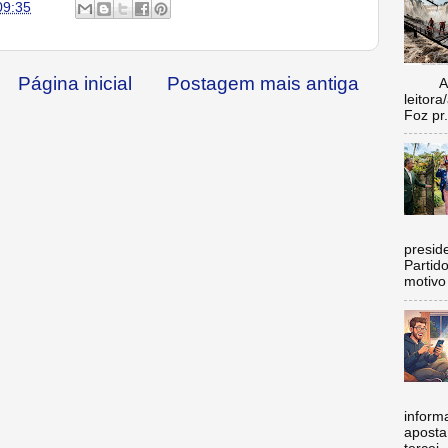
09:35
Página inicial
Postagem mais antiga
Aí vo
leitora
Foz pr.
C
preside
Partid
motivo 
inform
aposta