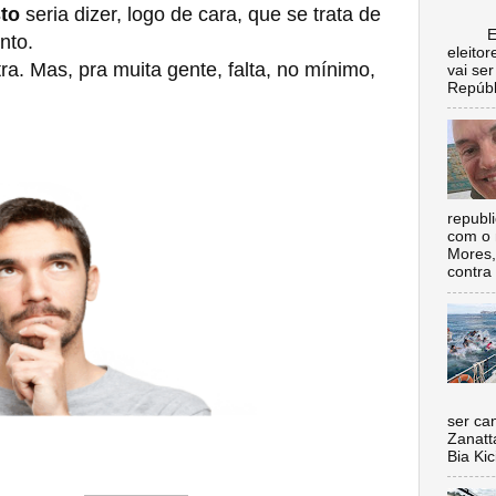
to
seria dizer, logo de cara, que se trata de
Escol
nto.
eleito
. Mas, pra muita gente, falta, no mínimo,
vai se
Repúbl
republ
com o 
Mores,
contra 
Nada 
ser ca
Zanatt
Bia Kic