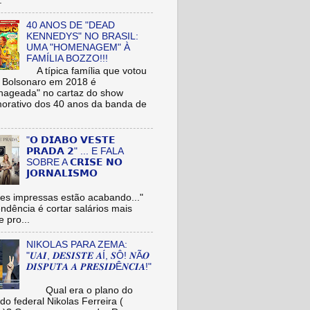
.
40 ANOS DE "DEAD
KENNEDYS" NO BRASIL:
UMA "HOMENAGEM" À
FAMÍLIA BOZZO!!!
A típica família que votou
r Bolsonaro em 2018 é
ageada" no cartaz do show
rativo dos 40 anos da banda de
"𝗢 𝗗𝗜𝗔𝗕𝗢 𝗩𝗘𝗦𝗧𝗘
𝗣𝗥𝗔𝗗𝗔 𝟮" ... E FALA
SOBRE A 𝗖𝗥𝗜𝗦𝗘 𝗡𝗢
𝗝𝗢𝗥𝗡𝗔𝗟𝗜𝗦𝗠𝗢
es impressas estão acabando..."
tendência é cortar salários mais
e pro...
NIKOLAS PARA ZEMA:
"𝑼𝑨𝑰, 𝑫𝑬𝑺𝑰𝑺𝑻𝑬 𝑨Í, 𝑺Ô! 𝑵Ã𝑶
𝑫𝑰𝑺𝑷𝑼𝑻𝑨 𝑨 𝑷𝑹𝑬𝑺𝑰𝑫Ê𝑵𝑪𝑰𝑨!"
Qual era o plano do
do federal Nikolas Ferreira (