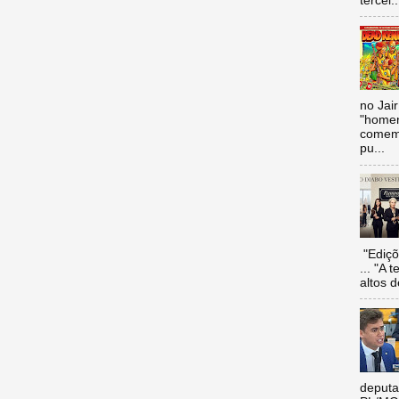
tercei..
no Jai
"homen
comemo
pu...
"Ediçõ
... "A 
altos d
deputa