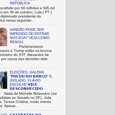
REPÚBLICA
hido por 60 milhões e 345 mil
res em 30 de outubro, Lula ( PT )
r diplomado presidente da
ica nessa segunda-...
XANDÃO PODE SER
IMPEDIDO DE ENTRAR
NOS EUA? VEJA COMO
REAGIU
Parlamentares
icanos e Trump estão na bronca
ministro do STF, Alexandre de
 por causa das decisões dele
...
ELEIÇÕES: GALERA
"𝗣𝗨𝗟𝗢𝗨 𝗗𝗢 𝗕𝗔𝗥𝗖𝗢" E,
ISOLADO, FLÁVIO
ESCOLHE 𝗩𝗜𝗖𝗘
𝗗𝗘𝗦𝗖𝗢𝗡𝗛𝗘𝗖𝗜𝗗𝗢
de Michelle Bolsonaro (vai
ndidata ao Senado no DF), Julia
a, Teresa Cristina, muito menos
is. Apesar...