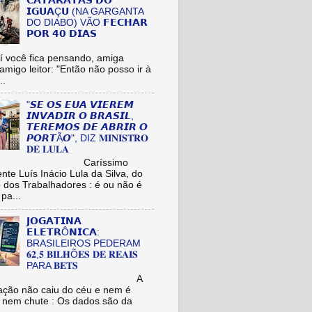
𝗖𝗔𝗧𝗔𝗥𝗔𝗧𝗔𝗦 𝗗𝗢
𝗜𝗚𝗨𝗔Ç𝗨 (NA GARGANTA
DO DIABO) VÃO 𝗙𝗘𝗖𝗛𝗔𝗥
𝗣𝗢𝗥 𝟰𝟬 𝗗𝗜𝗔𝗦
cê fica pensando, amiga
/amigo leitor: "Então não posso ir à
..
"𝙎𝙀 𝙊𝙎 𝙀𝙐𝘼 𝙑𝙄𝙀𝙍𝙀𝙈
𝙄𝙉𝙑𝘼𝘿𝙄𝙍 𝙊 𝘽𝙍𝘼𝙎𝙄𝙇,
𝙏𝙀𝙍𝙀𝙈𝙊𝙎 𝘿𝙀 𝘼𝘽𝙍𝙄𝙍 𝙊
𝙋𝙊𝙍𝙏Ã𝙊", DIZ 𝐌𝐈𝐍𝐈𝐒𝐓𝐑𝐎
𝐃𝐄 𝐋𝐔𝐋𝐀
aríssimo
nte Luís Inácio Lula da Silva, do
o dos Trabalhadores : é ou não é
pa...
𝗝𝗢𝗚𝗔𝗧𝗜𝗡𝗔
𝗘𝗟𝗘𝗧𝗥Ô𝗡𝗜𝗖𝗔:
BRASILEIROS PEDERAM
𝟔𝟐,𝟓 𝐁𝐈𝐋𝐇Õ𝐄𝐒 𝐃𝐄 𝐑𝐄𝐀𝐈𝐒
PARA 𝐁𝐄𝐓𝐒
A
ação não caiu do céu e nem é
 nem chute : Os dados são da