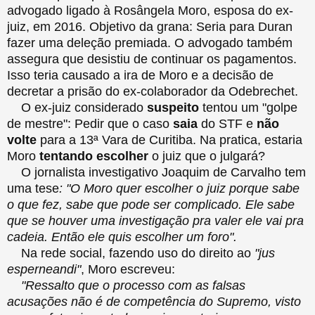
advogado ligado à Rosângela Moro, esposa do ex-
juiz, em 2016. Objetivo da grana: Seria para Duran
fazer uma deleção premiada. O advogado também
assegura que desistiu de continuar os pagamentos.
Isso teria causado a ira de Moro e a decisão de
decretar a prisão do ex-colaborador da Odebrechet.
O ex-juiz considerado
suspeito
tentou um "golpe
de mestre": Pedir que o caso
saia
do STF e
não
volte
para a 13ª Vara de Curitiba. Na pratica, estaria
Moro
tentando escolher
o juiz que o julgará?
O jornalista investigativo Joaquim de Carvalho tem
uma tese
: "O Moro quer escolher o juiz porque sabe
o que fez, sabe que pode ser complicado. Ele sabe
que se houver uma investigação pra valer ele vai pra
cadeia. Então ele quis escolher um foro".
Na rede social, fazendo uso do direito ao
"jus
esperneandi"
, Moro escreveu:
"Ressalto que o processo com as falsas
acusações não é de competência do Supremo, visto