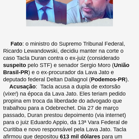
Fato
: o ministro do Supremo Tribunal Federal,
Ricardo Lewandowski, decidiu manter na corte o
caso Tacla Duran contra o ex-juiz (considerado
suspeito
pelo STF) e senador Sergio Moro (
União
Brasil-PR
) e o ex-procurador da Lava Jato e
deputado federal Deltan Dallagnol (
Podemos-PR
).
Acusação
: Tacla acusa a dupla de extorsão
(
vixe!
) na época da Lava Jato. Eles teriam pedido
propina em troca da liberdade do advogado que
trabalhou para a Odebrechet. Dia 27 de março
passado, Duran prestou depoimento (via internet)
para o juiz Eduardo Appio, da 13ª Vara Federal de
Curitiba e novo responsável pela Lava Jato. Tacla
afirmou que depositou
613 mil dólares
para um