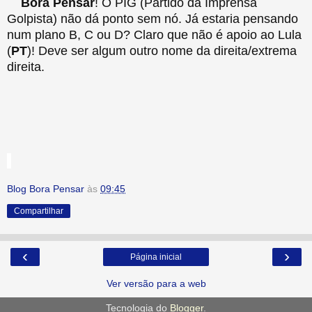
Bora Pensar
! O PIG (Partido da Imprensa
Golpista) não dá ponto sem nó. Já estaria pensando
num plano B, C ou D? Claro que não é apoio ao Lula
(
PT
)! Deve ser algum outro nome da direita/extrema
direita.
Blog Bora Pensar
às
09:45
Compartilhar
‹
›
Página inicial
Ver versão para a web
Tecnologia do
Blogger
.