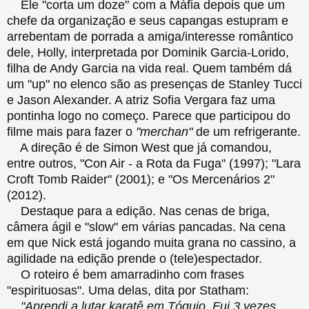
Ele "corta um doze" com a Máfia depois que um
chefe da organização e seus capangas estupram e
arrebentam de porrada a amiga/interesse romântico
dele, Holly, interpretada por Dominik Garcia-Lorido,
filha de Andy Garcia na vida real. Quem também dá
um "up" no elenco são as presenças de Stanley Tucci
e Jason Alexander. A atriz Sofia Vergara faz uma
pontinha logo no começo. Parece que participou do
filme mais para fazer o
"merchan"
de um refrigerante.
A direção é de Simon West que já comandou,
entre outros, "Con Air - a Rota da Fuga" (1997); "Lara
Croft Tomb Raider" (2001); e "Os Mercenários 2"
(2012).
Destaque para a edição. Nas cenas de briga,
câmera ágil e "slow" em várias pancadas. Na cena
em que Nick está jogando muita grana no cassino, a
agilidade na edição prende o (tele)espectador.
O roteiro é bem amarradinho com frases
"espirituosas". Uma delas, dita por Statham:
"Aprendi a lutar karatê em Tóquio. Fui 3 vezes