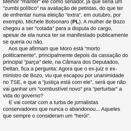
Melhor "manter" ele como senador, já que seria um
"zumbi político" na avaliação de petistas, do que ter
de enfrentar numa eleição "extra", em outubro, por
exemplo, Michele Bolsonaro (
PL
). A mulher de Bozo
chegou a ser "cotada" para a disputa do cargo,
apesar de ela nunca ter se manifestado publicamente
se queria ou não.
Aos que afirmam que Moro está "morto
politicamente", principalmente depois da cassação do
principal
"parça"
dele, na Câmara dos Deputados,
Deltan, fica a pergunta: Agora que o ex-juiz e ex-
ministro de Bozo, viu que escapou por unanimidade
no TSE, e que a "justiça está com ele", será que não
vai ganhar um "combustível novo" pra "perturbar" a
vida do governo?
E vai contar com a turba de jornalistas
conservadores que nunca o abandonou... Aqueles
que sempre o consideram um "herói".