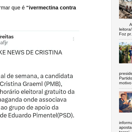
rmar que é
"ivermectina contra
Aí vo
leitora
Foz pr.
C
preside
Partid
motivo 
inform
aposta