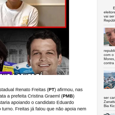
Escol
eleito
vai se
Repúbl
republ
com o 
Mores,
contra 
tadual Renato Freitas (
PT
) afirmou, nas
Nada 
ata a prefeita Cristina Graeml (
PMB
)
ser ca
estaria apoiando o candidato Eduardo
Zanatt
Bia Kic
 turno. Freitas já falou que não apoia nem