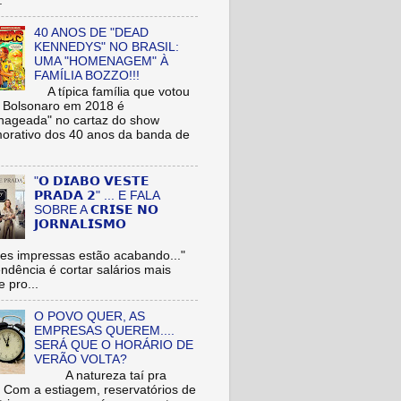
.
40 ANOS DE "DEAD
KENNEDYS" NO BRASIL:
UMA "HOMENAGEM" À
FAMÍLIA BOZZO!!!
A típica família que votou
r Bolsonaro em 2018 é
ageada" no cartaz do show
rativo dos 40 anos da banda de
"𝗢 𝗗𝗜𝗔𝗕𝗢 𝗩𝗘𝗦𝗧𝗘
𝗣𝗥𝗔𝗗𝗔 𝟮" ... E FALA
SOBRE A 𝗖𝗥𝗜𝗦𝗘 𝗡𝗢
𝗝𝗢𝗥𝗡𝗔𝗟𝗜𝗦𝗠𝗢
es impressas estão acabando..."
tendência é cortar salários mais
e pro...
O POVO QUER, AS
EMPRESAS QUEREM....
SERÁ QUE O HORÁRIO DE
VERÃO VOLTA?
A natureza taí pra
: Com a estiagem, reservatórios de