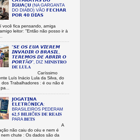
𝗖𝗔𝗧𝗔𝗥𝗔𝗧𝗔𝗦 𝗗𝗢
𝗜𝗚𝗨𝗔Ç𝗨 (NA GARGANTA
DO DIABO) VÃO 𝗙𝗘𝗖𝗛𝗔𝗥
𝗣𝗢𝗥 𝟰𝟬 𝗗𝗜𝗔𝗦
cê fica pensando, amiga
/amigo leitor: "Então não posso ir à
..
"𝙎𝙀 𝙊𝙎 𝙀𝙐𝘼 𝙑𝙄𝙀𝙍𝙀𝙈
𝙄𝙉𝙑𝘼𝘿𝙄𝙍 𝙊 𝘽𝙍𝘼𝙎𝙄𝙇,
𝙏𝙀𝙍𝙀𝙈𝙊𝙎 𝘿𝙀 𝘼𝘽𝙍𝙄𝙍 𝙊
𝙋𝙊𝙍𝙏Ã𝙊", DIZ 𝐌𝐈𝐍𝐈𝐒𝐓𝐑𝐎
𝐃𝐄 𝐋𝐔𝐋𝐀
aríssimo
nte Luís Inácio Lula da Silva, do
o dos Trabalhadores : é ou não é
pa...
𝗝𝗢𝗚𝗔𝗧𝗜𝗡𝗔
𝗘𝗟𝗘𝗧𝗥Ô𝗡𝗜𝗖𝗔:
BRASILEIROS PEDERAM
𝟔𝟐,𝟓 𝐁𝐈𝐋𝐇Õ𝐄𝐒 𝐃𝐄 𝐑𝐄𝐀𝐈𝐒
PARA 𝐁𝐄𝐓𝐒
A
ação não caiu do céu e nem é
 nem chute : Os dados são da