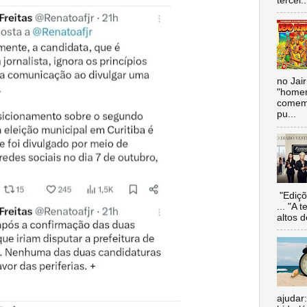
tercei..
no Jai
"homen
comemo
pu...
"Ediçõ
... "A 
altos d
ajudar