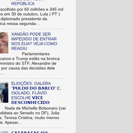
REPÚBLICA
hido por 60 milhões e 345 mil
res em 30 de outubro, Lula ( PT )
r diplomado presidente da
ica nessa segunda-...
XANDÃO PODE SER
IMPEDIDO DE ENTRAR
NOS EUA? VEJA COMO
REAGIU
Parlamentares
icanos e Trump estão na bronca
ministro do STF, Alexandre de
 por causa das decisões dele
...
ELEIÇÕES: GALERA
"𝗣𝗨𝗟𝗢𝗨 𝗗𝗢 𝗕𝗔𝗥𝗖𝗢" E,
ISOLADO, FLÁVIO
ESCOLHE 𝗩𝗜𝗖𝗘
𝗗𝗘𝗦𝗖𝗢𝗡𝗛𝗘𝗖𝗜𝗗𝗢
de Michelle Bolsonaro (vai
ndidata ao Senado no DF), Julia
a, Teresa Cristina, muito menos
is. Apesar...