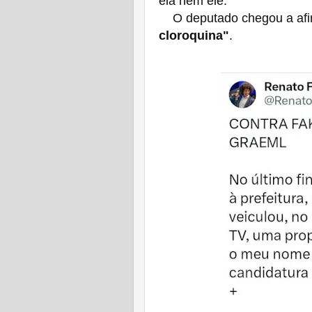
ela nem ele.
O deputado chegou a afi
cloroquina"
.