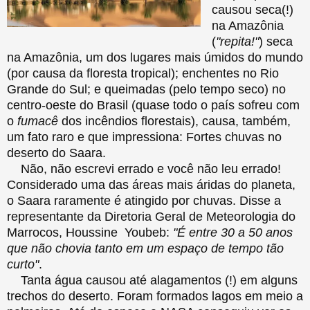
causou seca(!)
na Amazônia
(
"repita!"
) seca
na Amazônia, um dos lugares mais úmidos do mundo
(por causa da floresta tropical); enchentes no Rio
Grande do Sul; e queimadas (pelo tempo seco) no
centro-oeste do Brasil (quase todo o país sofreu com
o
fumacê
dos incêndios florestais), causa, também,
um fato raro e que impressiona: Fortes chuvas no
deserto do Saara.
Não, não escrevi errado e você não leu errado!
Considerado uma das áreas mais áridas do planeta,
o Saara raramente é atingido por chuvas. Disse a
representante da Diretoria Geral de Meteorologia do
Marrocos, Houssine Youbeb:
"É entre 30 a 50 anos
que não chovia tanto em um espaço de tempo tão
curto"
.
Tanta água causou até alagamentos (!) em alguns
trechos do deserto. Foram formados lagos em meio a