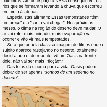
palmeiras. Até do espaço a NASA conseguiu ver os
rios que se formaram levando a chuva que escorreu
em meio às dunas.
Especialistas afirmam: Essas tempestades "têm
um preço" e a "conta vai chegar": Nos próximos
meses, o clima na região do deserto deve mudar. O
ar vai reter mais unidade, mais evaporação vai
ocorrer e vão vir mais tempestades.
Será que aquela clássica imagem de filmes onde o
sujeito aparece rastejando no deserto, totalmente
desidratado e, de repente, vê um Oasis na frente
dele, não vai ser mais "ficção"?
Das telas do cinema para a vida: Oasis podem
deixar de ser apenas
"sonhos de um sedento no
deserto"
.