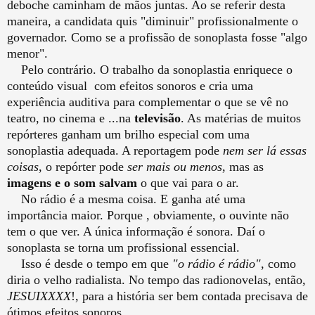
deboche caminham de mãos juntas. Ao se referir desta
maneira, a candidata quis "diminuir" profissionalmente o
governador. Como se a profissão de sonoplasta fosse "algo
menor".
Pelo contrário. O trabalho da sonoplastia enriquece o
conteúdo visual com efeitos sonoros e cria uma
experiência auditiva para complementar o que se vê no
teatro, no cinema e ...na
televisão
. As matérias de muitos
repórteres ganham um brilho especial com uma
sonoplastia adequada. A reportagem pode
nem ser lá essas
coisas
, o repórter pode
ser mais ou menos
, mas as
imagens e o som salvam
o que vai para o ar.
No rádio é a mesma coisa. E ganha até uma
importância maior. Porque , obviamente, o ouvinte não
tem o que ver. A única informação é sonora. Daí o
sonoplasta se torna um profissional essencial.
Isso é desde o tempo em que
"o rádio é rádio"
, como
diria o velho radialista. No tempo das radionovelas, então,
JESUIXXXX
!, para a história ser bem contada precisava de
ótimos efeitos sonoros.