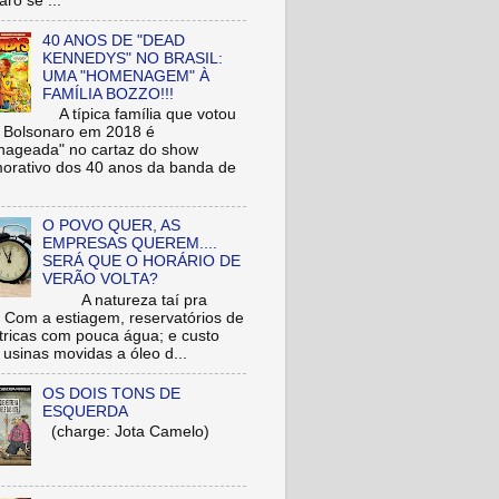
ro se ...
40 ANOS DE "DEAD
KENNEDYS" NO BRASIL:
UMA "HOMENAGEM" À
FAMÍLIA BOZZO!!!
A típica família que votou
r Bolsonaro em 2018 é
ageada" no cartaz do show
rativo dos 40 anos da banda de
O POVO QUER, AS
EMPRESAS QUEREM....
SERÁ QUE O HORÁRIO DE
VERÃO VOLTA?
A natureza taí pra
: Com a estiagem, reservatórios de
étricas com pouca água; e custo
 usinas movidas a óleo d...
OS DOIS TONS DE
ESQUERDA
(charge: Jota Camelo)