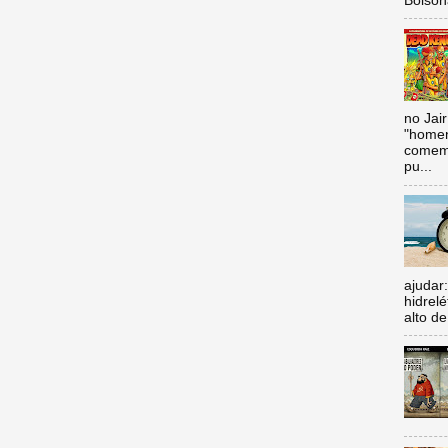
Bolsona
no Jai
"homen
comemo
pu...
ajudar
hidrel
alto de