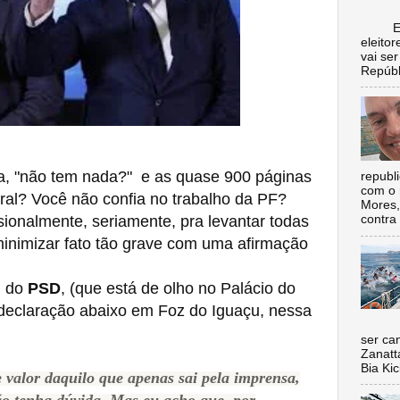
Escol
eleito
vai se
Repúbl
a, "não tem nada?" e as quase 900 páginas
republ
com o 
deral? Você não confia no trabalho da PF?
Mores,
ssionalmente, seriamente, pra levantar todas
contra 
inimizar fato tão grave com uma afirmação
, do
PSD
, (que está de olho no Palácio do
 declaração abaixo em Foz do Iguaçu, nessa
Nada 
ser ca
Zanatt
Bia Kic
de valor daquilo que apenas sai pela imprensa,