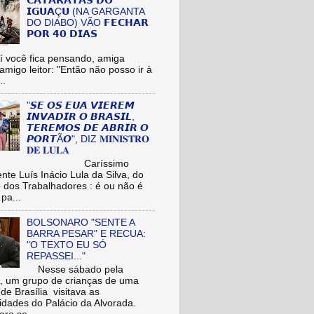
𝗖𝗔𝗧𝗔𝗥𝗔𝗧𝗔𝗦 𝗗𝗢
𝗜𝗚𝗨𝗔Ç𝗨 (NA GARGANTA
DO DIABO) VÃO 𝗙𝗘𝗖𝗛𝗔𝗥
𝗣𝗢𝗥 𝟰𝟬 𝗗𝗜𝗔𝗦
cê fica pensando, amiga
/amigo leitor: "Então não posso ir à
..
"𝙎𝙀 𝙊𝙎 𝙀𝙐𝘼 𝙑𝙄𝙀𝙍𝙀𝙈
𝙄𝙉𝙑𝘼𝘿𝙄𝙍 𝙊 𝘽𝙍𝘼𝙎𝙄𝙇,
𝙏𝙀𝙍𝙀𝙈𝙊𝙎 𝘿𝙀 𝘼𝘽𝙍𝙄𝙍 𝙊
𝙋𝙊𝙍𝙏Ã𝙊", DIZ 𝐌𝐈𝐍𝐈𝐒𝐓𝐑𝐎
𝐃𝐄 𝐋𝐔𝐋𝐀
aríssimo
nte Luís Inácio Lula da Silva, do
o dos Trabalhadores : é ou não é
pa...
BOLSONARO "SENTE A
BARRA PESAR" E RECUA:
"O TEXTO EU SÓ
REPASSEI..."
Nesse sábado pela
 um grupo de crianças de uma
de Brasília visitava as
idades do Palácio da Alvorada.