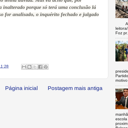
ão tenha dúvida. Mas eu acho que, por
 inalterado porque só terá uma conclusão lá
so for analisado, o inquérito fechado e julgado
Aí vo
leitora
Foz pr.
11:28
C
preside
Partid
motivo 
Página inicial
Postagem mais antiga
manhã,
escola 
proxim