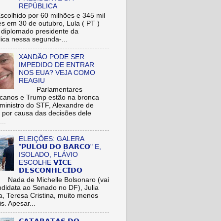
REPÚBLICA
hido por 60 milhões e 345 mil
res em 30 de outubro, Lula ( PT )
r diplomado presidente da
ica nessa segunda-...
XANDÃO PODE SER
IMPEDIDO DE ENTRAR
NOS EUA? VEJA COMO
REAGIU
Parlamentares
icanos e Trump estão na bronca
ministro do STF, Alexandre de
 por causa das decisões dele
...
ELEIÇÕES: GALERA
"𝗣𝗨𝗟𝗢𝗨 𝗗𝗢 𝗕𝗔𝗥𝗖𝗢" E,
ISOLADO, FLÁVIO
ESCOLHE 𝗩𝗜𝗖𝗘
𝗗𝗘𝗦𝗖𝗢𝗡𝗛𝗘𝗖𝗜𝗗𝗢
de Michelle Bolsonaro (vai
ndidata ao Senado no DF), Julia
a, Teresa Cristina, muito menos
is. Apesar...