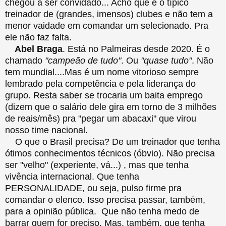
chegou a ser convidado... Acho que é o típico
treinador de (grandes, imensos) clubes e não tem a
menor vaidade em comandar um selecionado. Pra
ele não faz falta.
Abel Braga
. Está no Palmeiras desde 2020. É o
chamado
"campeão de tudo"
. Ou
"quase tudo"
. Não
tem mundial....Mas é um nome vitorioso sempre
lembrado pela competência e pela liderança do
grupo. Resta saber se trocaria um baita emprego
(dizem que o salário dele gira em torno de 3 milhões
de reais/mês) pra "pegar um abacaxi" que virou
nosso time nacional.
O que o Brasil precisa? De um treinador que tenha
ótimos conhecimentos técnicos (óbvio). Não precisa
ser "velho" (experiente, vá...) , mas que tenha
vivência internacional. Que tenha
PERSONALIDADE, ou seja, pulso firme pra
comandar o elenco. Isso precisa passar, também,
para a opinião pública. Que não tenha medo de
barrar quem for preciso. Mas, também, que tenha