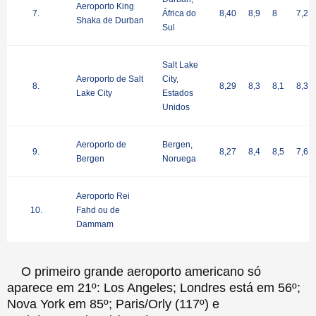
Aeroporto King
7.
África do
8,40
8,9
8
7,2
Shaka de Durban
Sul
Salt Lake
Aeroporto de Salt
City,
8.
8,29
8,3
8,1
8,3
Lake City
Estados
Unidos
Aeroporto de
Bergen,
9.
8,27
8,4
8,5
7,6
Bergen
Noruega
Aeroporto Rei
10.
Fahd ou de
Dammam
O primeiro grande aeroporto americano só
aparece em 21º: Los Angeles; Londres está em 56º;
Nova York em 85º; Paris/Orly (117º) e