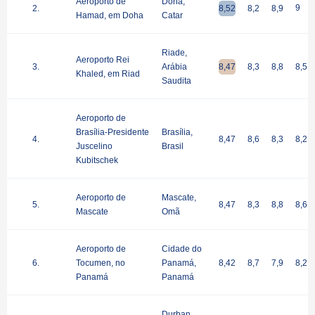
Aeroporto de
Doha,
9
2.
8,52
8,2
8,9
Hamad, em Doha
Catar
Riade,
Aeroporto Rei
3.
Arábia
8,47
8,3
8,8
8,5
Khaled, em Riad
Saudita
Aeroporto de
Brasília-Presidente
Brasília,
4.
8,47
8,6
8,3
8,2
Juscelino
Brasil
Kubitschek
Aeroporto de
Mascate,
5.
8,47
8,3
8,8
8,6
Mascate
Omã
Aeroporto de
Cidade do
6.
Tocumen, no
Panamá,
8,42
8,7
7,9
8,2
Panamá
Panamá
Durban,