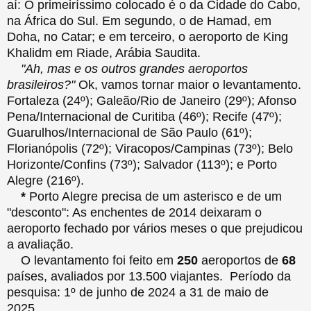
aí: O primeiríssimo colocado é o da Cidade do Cabo,
na África do Sul. Em segundo, o de Hamad, em
Doha, no Catar; e em terceiro, o aeroporto de King
Khalidm em Riade, Arábia Saudita.
"Ah, mas e os outros grandes aeroportos
brasileiros?"
Ok, vamos tornar maior o levantamento.
Fortaleza (24º); Galeão/Rio de Janeiro (29º); Afonso
Pena/Internacional de Curitiba (46º); Recife (47º);
Guarulhos/Internacional de São Paulo (61º);
Florianópolis (72º); Viracopos/Campinas (73º); Belo
Horizonte/Confins (73º); Salvador (113º); e Porto
Alegre (216º).
*
Porto Alegre precisa de um asterisco e de um
"desconto": As enchentes de 2014 deixaram o
aeroporto fechado por vários meses o que prejudicou
a avaliação.
O levantamento foi feito em
250
aeroportos de
68
países, avaliados por 13.500 viajantes. Período da
pesquisa: 1º de junho de 2024 a 31 de maio de
2025.