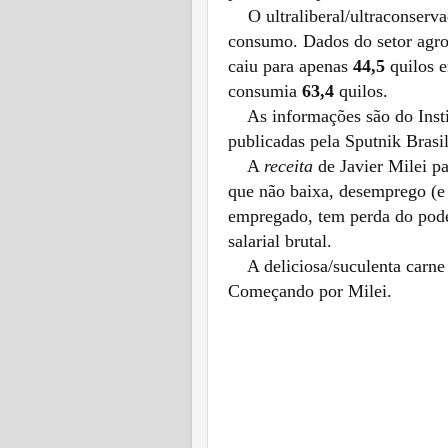
O ultraliberal/ultraconserva
consumo. Dados do setor agro
caiu para apenas
44,5
quilos e
consumia
63,4
quilos.
As informações são do Insti
publicadas pela Sputnik Brasi
A
receita
de Javier Milei p
que não baixa, desemprego (
e
empregado, tem
perda do pod
salarial brutal.
A deliciosa/suculenta carne a
Começando por Milei.