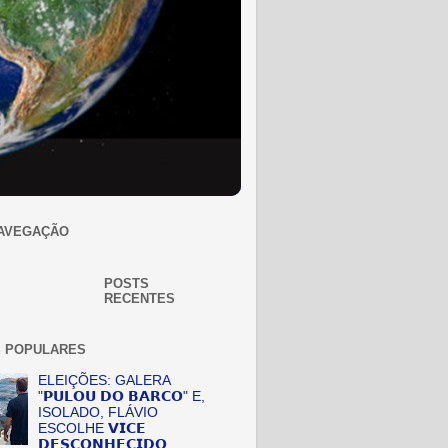
AVEGAÇÃO
POSTS
RECENTES
 POPULARES
ELEIÇÕES: GALERA
"𝗣𝗨𝗟𝗢𝗨 𝗗𝗢 𝗕𝗔𝗥𝗖𝗢" E,
ISOLADO, FLÁVIO
ESCOLHE 𝗩𝗜𝗖𝗘
𝗗𝗘𝗦𝗖𝗢𝗡𝗛𝗘𝗖𝗜𝗗𝗢