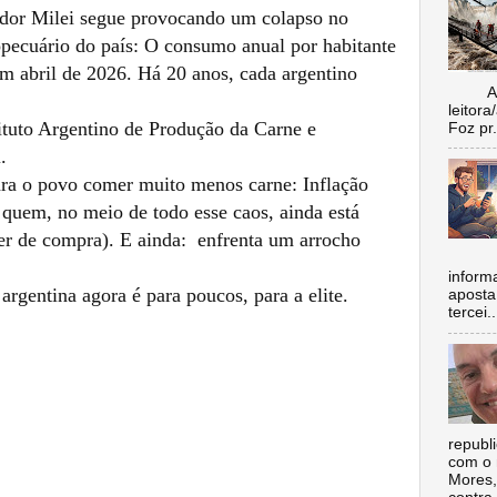
dor Milei segue provocando um colapso no
pecuário do país: O consumo anual por habitante
m abril de 2026. Há 20 anos, cada argentino
Aí vo
leitora
tuto Argentino de Produção da Carne e
Foz pr.
l.
ara o povo comer muito menos carne: Inflação
 quem, no meio de todo esse caos, ainda está
er de compra). E ainda: enfrenta um arrocho
inform
rgentina agora é para poucos, para a elite.
aposta
tercei..
republ
com o 
Mores,