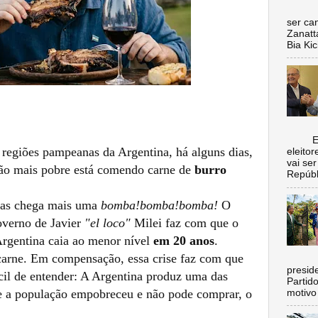
Nada 
ser ca
Zanatt
Bia Kic
Escol
 regiões pampeanas da Argentina, há alguns dias,
eleito
vai se
ão mais pobre está comendo carne de
burro
Repúbl
has chega mais uma
bomba!bomba!bomba!
O
overno de Javier
"el loco"
Milei faz com que o
rgentina caia ao menor nível
em 20 anos
.
ne. Em compensação, essa crise faz com que
C
preside
cil de entender: A Argentina produz uma das
Partid
e a população empobreceu e não pode comprar, o
motivo 