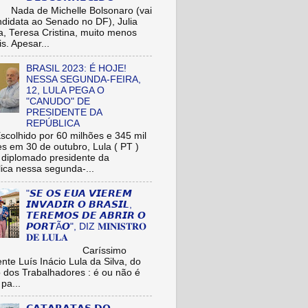
de Michelle Bolsonaro (vai
ndidata ao Senado no DF), Julia
a, Teresa Cristina, muito menos
is. Apesar...
BRASIL 2023: É HOJE!
NESSA SEGUNDA-FEIRA,
12, LULA PEGA O
"CANUDO" DE
PRESIDENTE DA
REPÚBLICA
hido por 60 milhões e 345 mil
res em 30 de outubro, Lula ( PT )
r diplomado presidente da
ica nessa segunda-...
"𝙎𝙀 𝙊𝙎 𝙀𝙐𝘼 𝙑𝙄𝙀𝙍𝙀𝙈
𝙄𝙉𝙑𝘼𝘿𝙄𝙍 𝙊 𝘽𝙍𝘼𝙎𝙄𝙇,
𝙏𝙀𝙍𝙀𝙈𝙊𝙎 𝘿𝙀 𝘼𝘽𝙍𝙄𝙍 𝙊
𝙋𝙊𝙍𝙏Ã𝙊", DIZ 𝐌𝐈𝐍𝐈𝐒𝐓𝐑𝐎
𝐃𝐄 𝐋𝐔𝐋𝐀
aríssimo
nte Luís Inácio Lula da Silva, do
o dos Trabalhadores : é ou não é
pa...