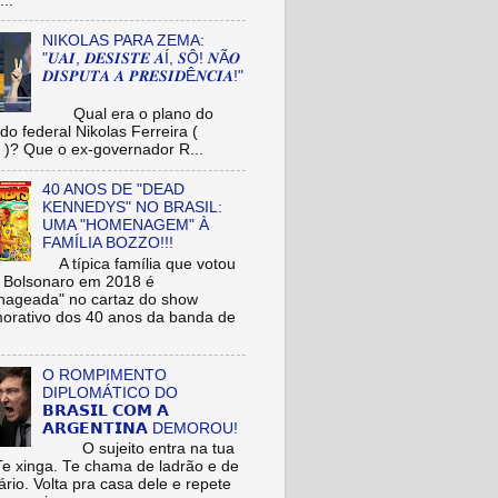
...
NIKOLAS PARA ZEMA:
"𝑼𝑨𝑰, 𝑫𝑬𝑺𝑰𝑺𝑻𝑬 𝑨Í, 𝑺Ô! 𝑵Ã𝑶
𝑫𝑰𝑺𝑷𝑼𝑻𝑨 𝑨 𝑷𝑹𝑬𝑺𝑰𝑫Ê𝑵𝑪𝑰𝑨!"
Qual era o plano do
do federal Nikolas Ferreira (
)? Que o ex-governador R...
40 ANOS DE "DEAD
KENNEDYS" NO BRASIL:
UMA "HOMENAGEM" À
FAMÍLIA BOZZO!!!
A típica família que votou
r Bolsonaro em 2018 é
ageada" no cartaz do show
rativo dos 40 anos da banda de
O ROMPIMENTO
DIPLOMÁTICO DO
𝗕𝗥𝗔𝗦𝗜𝗟 𝗖𝗢𝗠 𝗔
𝗔𝗥𝗚𝗘𝗡𝗧𝗜𝗡𝗔 DEMOROU!
O sujeito entra na tua
Te xinga. Te chama de ladrão e de
ário. Volta pra casa dele e repete