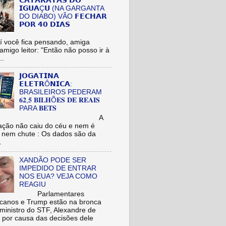
𝗖𝗔𝗧𝗔𝗥𝗔𝗧𝗔𝗦 𝗗𝗢
𝗜𝗚𝗨𝗔Ç𝗨 (NA GARGANTA
DO DIABO) VÃO 𝗙𝗘𝗖𝗛𝗔𝗥
𝗣𝗢𝗥 𝟰𝟬 𝗗𝗜𝗔𝗦
cê fica pensando, amiga
/amigo leitor: "Então não posso ir à
..
𝗝𝗢𝗚𝗔𝗧𝗜𝗡𝗔
𝗘𝗟𝗘𝗧𝗥Ô𝗡𝗜𝗖𝗔:
BRASILEIROS PEDERAM
𝟔𝟐,𝟓 𝐁𝐈𝐋𝐇Õ𝐄𝐒 𝐃𝐄 𝐑𝐄𝐀𝐈𝐒
PARA 𝐁𝐄𝐓𝐒
A
ação não caiu do céu e nem é
 nem chute : Os dados são da
.
XANDÃO PODE SER
IMPEDIDO DE ENTRAR
NOS EUA? VEJA COMO
REAGIU
Parlamentares
icanos e Trump estão na bronca
ministro do STF, Alexandre de
 por causa das decisões dele