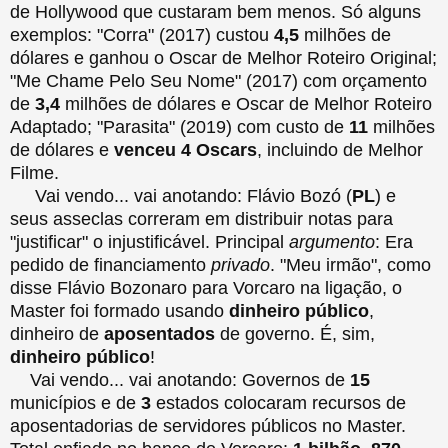
de Hollywood que custaram bem menos. Só alguns
exemplos: "Corra" (2017) custou
4,5
milhões de
dólares e ganhou o Oscar de Melhor Roteiro Original;
"Me Chame Pelo Seu Nome" (2017) com orçamento
de
3,4
milhões de dólares e Oscar de Melhor Roteiro
Adaptado; "Parasita" (2019) com custo de
11
milhões
de dólares e
venceu 4 Oscars
, incluindo de Melhor
Filme.
Vai vendo... vai anotando: Flávio Bozó (
PL
) e
seus asseclas correram em distribuir notas para
"justificar" o injustificável. Principal
argumento
: Era
pedido de financiamento
privado
. "Meu irmão", como
disse Flávio Bozonaro para Vorcaro na ligação, o
Master foi formado usando
dinheiro público
,
dinheiro de
aposentados
de governo. É, sim,
dinheiro público
!
Vai vendo... vai anotando: Governos de
15
municípios e de
3
estados colocaram recursos de
aposentadorias de servidores públicos no Master.