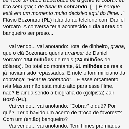
fico sem graça de
ficar te cobrando
.
[...]
É porque
está em um momento muito decisivo aqui do filme..."
Flávio Bozonaro (
PL
) falando ao telefone com Daniel
Vorcaro. A conversa teria acontecido
1 dia antes
do
banqueiro ser preso...
Vai vendo... vai anotando: Total de dinheiro,
grana
,
que o clã Bozonaro queria
arrancar
de Daniel
Vorcaro:
134 milhões
de reais (
24 milhões
de
dólares). Do total do montante,
61 milhões
de reais
já haviam sido repassados. E note o tom miliciano da
cobrança:
"Ficar te cobrando"...
E esse orçamento
(via Master) não está muito alto para esse filme,
não? E ainda sendo a biografia do (golpista) Jair
Bozó (
PL
).
Vai vendo... vai anotando: "Cobrar" o quê? Por
quê? Teria havido um acerto de "troca de favores"?
Com um (então) banqueiro?
Vai vendo... vai anotando: Tem filmes premiados