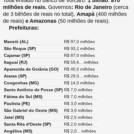
Total enfiado no banco de Vorcaro:
1 bilhão
,
870
milhões de reais.
Governos
: Rio de Janeiro
(cerca
de 3 bilhões de reais no total),
Amapá
(400 milhões
de reais)
e Amazonas
(50 milhões de reais).
Prefeituras:
Maceió (AL)
R$ 97,0 milhões
São Roque (SP)
R$ 93,2 milhões
Cajamar (SP)
R$ 87,0 milhões
Itaguaí (RJ)
R$ 59,6... milhões
Aparecida de Goiânia (GO)
R$ 40,0 milhões
Araras (SP)
R$ 29,0... milhões
Congonhas (MG)
R$ 14,0 milhões
Santo Antônio de Posse (SP)
R$ 7,0 milhões
Fátima do Sul (MS)
R$ 7,0 milhões
Paulista (PE)
R$ 3,0 milhões
São Gabriel do Oeste (MS)
R$ 3,0 milhões
Jateí (MS)
R$ 2,5 milhões
Santa Rita d'Oeste (SP)
R$ 2,0 milhões
Angélica (MS)
R$ 2,0... milhões