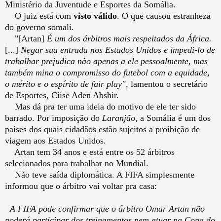
Ministério da Juventude e Esportes da Somália.
O juiz está com
visto válido
. O que causou estranheza
do governo somali.
"[Artan]
É um dos árbitros mais respeitados da África.
[...]
Negar sua entrada nos Estados Unidos e impedi-lo de
trabalhar prejudica não apenas a ele pessoalmente, mas
também mina o compromisso do futebol com a equidade,
o mérito e o espírito de fair play"
, lamentou o secretário
de Esportes, Ciise Aden Abshir.
Mas dá pra ter uma ideia do motivo de ele ter sido
barrado. Por imposição do
Laranjão
, a Somália é um dos
países dos quais cidadãos estão sujeitos a proibição de
viagem aos Estados Unidos.
Artan tem 34 anos e está entre os 52 árbitros
selecionados para trabalhar no Mundial.
Não teve saída diplomática. A FIFA simplesmente
informou que o árbitro vai voltar pra casa:
A FIFA pode confirmar que o árbitro Omar Artan não
poderá participar dos treinamentos nem atuar na Copa do