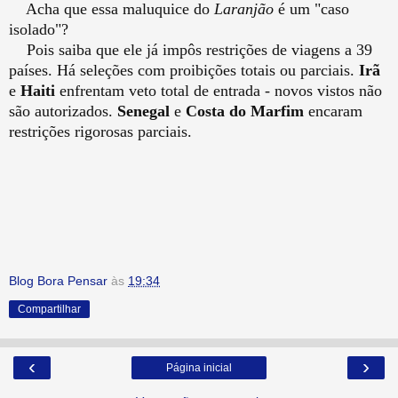
Acha que essa maluquice do
Laranjão
é um "caso
isolado"?
Pois saiba que ele já impôs restrições de viagens a 39
países. Há seleções com proibições totais ou parciais.
Irã
e
Haiti
enfrentam veto total de entrada - novos vistos não
são autorizados.
Senegal
e
Costa do Marfim
encaram
restrições rigorosas parciais.
Blog Bora Pensar
às
19:34
Compartilhar
‹
›
Página inicial