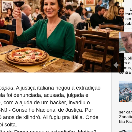
Escol
eleito
vai se
Repúbl
republ
com o 
Mores,
contra 
capou
: A justiça italiana negou a extradição
la foi denunciada, acusada, julgada e
 com a ajuda de um hacker, invadiu o
Nada 
CNJ - Conselho Nacional de Justiça. Por
ser ca
anos de xilindró. Aí fugiu pra Itália. Onde
Zanatt
Bia Kic
i solta.
o de Roma negou a extradição. Motivo?