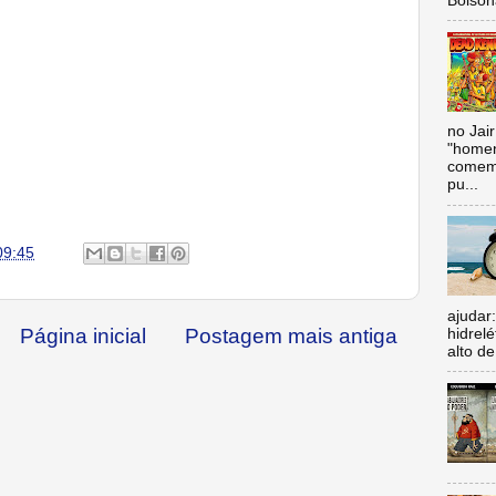
Bolsona
no Jai
"homen
comemo
pu...
09:45
ajudar
Página inicial
Postagem mais antiga
hidrel
alto de