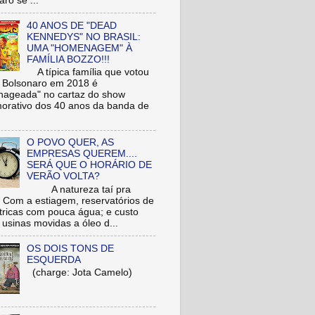
ro se ...
40 ANOS DE "DEAD
KENNEDYS" NO BRASIL:
UMA "HOMENAGEM" À
FAMÍLIA BOZZO!!!
A típica família que votou
r Bolsonaro em 2018 é
ageada" no cartaz do show
rativo dos 40 anos da banda de
O POVO QUER, AS
EMPRESAS QUEREM....
SERÁ QUE O HORÁRIO DE
VERÃO VOLTA?
A natureza taí pra
: Com a estiagem, reservatórios de
étricas com pouca água; e custo
 usinas movidas a óleo d...
OS DOIS TONS DE
ESQUERDA
(charge: Jota Camelo)