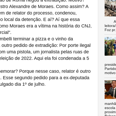
nistro Alexandre de Moraes. Como assim? A
ém de relator do processo, condenou,
 o local da detenção. E aí? Aí que essa
Aí vo
mo Moraes era a vítima na história do CNJ,
leitora
Foz pr.
cial".
elli terminar a pizza e o vinho da
utro pedido de extradição: Por porte ilegal
om uma pistola, um jornalista pelas ruas de
leição de 2022. Aqui ela foi condenada a 5
C
preside
Partid
orar? Porque nesse caso, relator é outro
motivo 
. Esse segundo pedido para a ex-deputada
ulgado dia 1º de julho.
manhã,
escola 
proxim