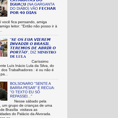
𝗖𝗔𝗧𝗔𝗥𝗔𝗧𝗔𝗦 𝗗𝗢
𝗜𝗚𝗨𝗔Ç𝗨 (NA GARGANTA
DO DIABO) VÃO 𝗙𝗘𝗖𝗛𝗔𝗥
𝗣𝗢𝗥 𝟰𝟬 𝗗𝗜𝗔𝗦
cê fica pensando, amiga
/amigo leitor: "Então não posso ir à
..
"𝙎𝙀 𝙊𝙎 𝙀𝙐𝘼 𝙑𝙄𝙀𝙍𝙀𝙈
𝙄𝙉𝙑𝘼𝘿𝙄𝙍 𝙊 𝘽𝙍𝘼𝙎𝙄𝙇,
𝙏𝙀𝙍𝙀𝙈𝙊𝙎 𝘿𝙀 𝘼𝘽𝙍𝙄𝙍 𝙊
𝙋𝙊𝙍𝙏Ã𝙊", DIZ 𝐌𝐈𝐍𝐈𝐒𝐓𝐑𝐎
𝐃𝐄 𝐋𝐔𝐋𝐀
aríssimo
nte Luís Inácio Lula da Silva, do
o dos Trabalhadores : é ou não é
pa...
BOLSONARO "SENTE A
BARRA PESAR" E RECUA:
"O TEXTO EU SÓ
REPASSEI..."
Nesse sábado pela
 um grupo de crianças de uma
de Brasília visitava as
idades do Palácio da Alvorada.