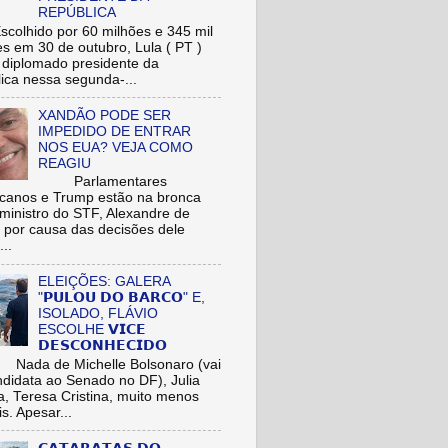
REPÚBLICA
hido por 60 milhões e 345 mil
res em 30 de outubro, Lula ( PT )
r diplomado presidente da
ica nessa segunda-...
XANDÃO PODE SER
IMPEDIDO DE ENTRAR
NOS EUA? VEJA COMO
REAGIU
Parlamentares
icanos e Trump estão na bronca
ministro do STF, Alexandre de
 por causa das decisões dele
...
ELEIÇÕES: GALERA
"𝗣𝗨𝗟𝗢𝗨 𝗗𝗢 𝗕𝗔𝗥𝗖𝗢" E,
ISOLADO, FLÁVIO
ESCOLHE 𝗩𝗜𝗖𝗘
𝗗𝗘𝗦𝗖𝗢𝗡𝗛𝗘𝗖𝗜𝗗𝗢
de Michelle Bolsonaro (vai
ndidata ao Senado no DF), Julia
a, Teresa Cristina, muito menos
is. Apesar...