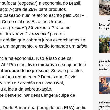
sufocar (
esgoelar
) a economia do Brasil,
faço: Agora de
25%
para produtos
so
baseado
num relatório escrito pelo USTR -
Aí vo
e Comercial dos Estados Unidos.
leitora
zes (
"repita!"
)
20 vezes
o PIX como
Foz pr.
l "irrazoável".
Irrazoável
para as
de crédito que cobram juros escorchantes se
dia um pagamento, e estão tomando um
drible
C
ncia na economia. Não é isso que os
preside
Ah! Pra eles,
livre iniciativa
é só quando é
Partid
motivo 
liberdade de expressão
. Só vale pra eles.
arifaço reapareceu? Depois que Flávio
 visitou o
Laranjão
na Casa Oval,
iu a ideia da sobretaxação.
e desvencilhar dessa imgem/culpa de
inform
aposta
 Dudu Bananinha (foragido nos EUA) pediu