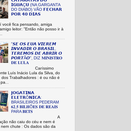
𝗖𝗔𝗧𝗔𝗥𝗔𝗧𝗔𝗦 𝗗𝗢
𝗜𝗚𝗨𝗔Ç𝗨 (NA GARGANTA
DO DIABO) VÃO 𝗙𝗘𝗖𝗛𝗔𝗥
𝗣𝗢𝗥 𝟰𝟬 𝗗𝗜𝗔𝗦
cê fica pensando, amiga
/amigo leitor: "Então não posso ir à
..
"𝙎𝙀 𝙊𝙎 𝙀𝙐𝘼 𝙑𝙄𝙀𝙍𝙀𝙈
𝙄𝙉𝙑𝘼𝘿𝙄𝙍 𝙊 𝘽𝙍𝘼𝙎𝙄𝙇,
𝙏𝙀𝙍𝙀𝙈𝙊𝙎 𝘿𝙀 𝘼𝘽𝙍𝙄𝙍 𝙊
𝙋𝙊𝙍𝙏Ã𝙊", DIZ 𝐌𝐈𝐍𝐈𝐒𝐓𝐑𝐎
𝐃𝐄 𝐋𝐔𝐋𝐀
aríssimo
nte Luís Inácio Lula da Silva, do
o dos Trabalhadores : é ou não é
pa...
𝗝𝗢𝗚𝗔𝗧𝗜𝗡𝗔
𝗘𝗟𝗘𝗧𝗥Ô𝗡𝗜𝗖𝗔:
BRASILEIROS PEDERAM
𝟔𝟐,𝟓 𝐁𝐈𝐋𝐇Õ𝐄𝐒 𝐃𝐄 𝐑𝐄𝐀𝐈𝐒
PARA 𝐁𝐄𝐓𝐒
A
ação não caiu do céu e nem é
 nem chute : Os dados são da