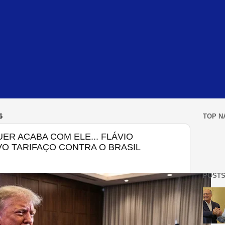
6
TOP N
UER ACABA COM ELE... FLÁVIO
VO TARIFAÇO CONTRA O BRASIL
POSTS