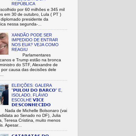
REPÚBLICA
hido por 60 milhões e 345 mil
res em 30 de outubro, Lula ( PT )
r diplomado presidente da
ica nessa segunda-...
XANDÃO PODE SER
IMPEDIDO DE ENTRAR
NOS EUA? VEJA COMO
REAGIU
Parlamentares
icanos e Trump estão na bronca
ministro do STF, Alexandre de
 por causa das decisões dele
...
ELEIÇÕES: GALERA
"𝗣𝗨𝗟𝗢𝗨 𝗗𝗢 𝗕𝗔𝗥𝗖𝗢" E,
ISOLADO, FLÁVIO
ESCOLHE 𝗩𝗜𝗖𝗘
𝗗𝗘𝗦𝗖𝗢𝗡𝗛𝗘𝗖𝗜𝗗𝗢
de Michelle Bolsonaro (vai
ndidata ao Senado no DF), Julia
a, Teresa Cristina, muito menos
is. Apesar...