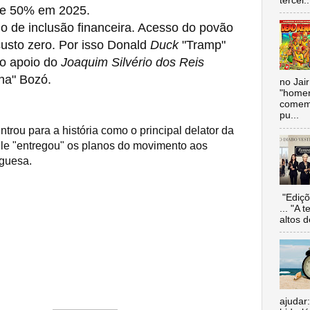
tercei..
de 50% em 2025.
de inclusão financeira. Acesso do povão
usto zero. Por isso Donald
Duck
"Tramp"
 o apoio do
Joaquim Silvério dos Reis
nha" Bozó.
no Jai
"homen
comemo
pu...
ntrou para a história como o principal delator da
Ele "entregou" os planos do movimento aos
uguesa.
"Ediçõ
... "A 
altos d
ajudar