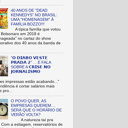
.
40 ANOS DE "DEAD
KENNEDYS" NO BRASIL:
UMA "HOMENAGEM" À
FAMÍLIA BOZZO!!!
A típica família que votou
r Bolsonaro em 2018 é
ageada" no cartaz do show
rativo dos 40 anos da banda de
"𝗢 𝗗𝗜𝗔𝗕𝗢 𝗩𝗘𝗦𝗧𝗘
𝗣𝗥𝗔𝗗𝗔 𝟮" ... E FALA
SOBRE A 𝗖𝗥𝗜𝗦𝗘 𝗡𝗢
𝗝𝗢𝗥𝗡𝗔𝗟𝗜𝗦𝗠𝗢
es impressas estão acabando..."
tendência é cortar salários mais
e pro...
O POVO QUER, AS
EMPRESAS QUEREM....
SERÁ QUE O HORÁRIO DE
VERÃO VOLTA?
A natureza taí pra
: Com a estiagem, reservatórios de