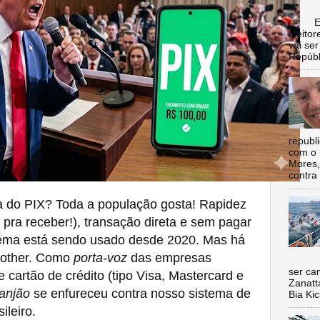
Escol
eleito
vai se
Repúbl
republ
com o 
Mores,
contra 
ta do PIX? Toda a população gosta! Rapidez
 pra receber!), transação direta e sem pagar
tema está sendo usado desde 2020. Mas há
rother. Como
porta-voz
das empresas
Nada 
ser ca
cartão de crédito (tipo Visa, Mastercard e
Zanatt
anjão
se enfureceu contra nosso sistema de
Bia Kic
ileiro.