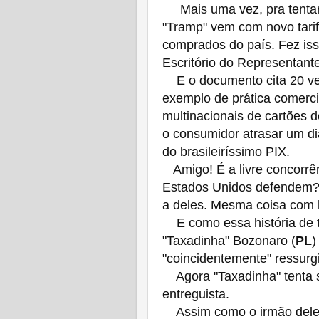
Mais uma vez, pra tentar 
"Tramp" vem com novo tari
comprados do país. Fez is
Escritório do Representant
E o documento cita 20 ve
exemplo de prática comercia
multinacionais de cartões 
o consumidor atrasar um 
do brasileiríssimo PIX.
Amigo! É a livre concorrê
Estados Unidos defendem? 
a deles. Mesma coisa com
E como essa história de t
"Taxadinha" Bozonaro (
PL
)
"coincidentemente" ressurg
Agora "Taxadinha" tenta s
entreguista.
Assim como o irmão dele,