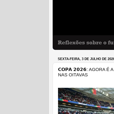
SEXTA-FEIRA, 3 DE JULHO DE 202
𝗖𝗢𝗣𝗔 𝟮𝟬𝟮𝟲: AGORA É A 
NAS OITAVAS