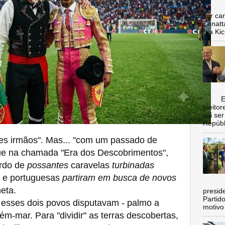
Nada 
ser ca
Zanatt
Bia Kic
Escol
eleito
vai se
Repúbl
ses irmãos". Mas... "com um passado de
que na chamada "Era dos Descobrimentos",
ordo de
possantes
caravelas
turbinadas
is e portuguesas
partiram em busca de novos
C
eta.
preside
Partid
esses dois povos disputavam - palmo a
motivo 
lém-mar. Para "dividir" as terras descobertas,