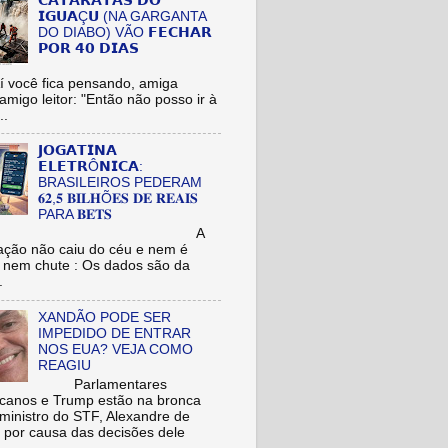
𝗖𝗔𝗧𝗔𝗥𝗔𝗧𝗔𝗦 𝗗𝗢
𝗜𝗚𝗨𝗔Ç𝗨 (NA GARGANTA
DO DIABO) VÃO 𝗙𝗘𝗖𝗛𝗔𝗥
𝗣𝗢𝗥 𝟰𝟬 𝗗𝗜𝗔𝗦
cê fica pensando, amiga
/amigo leitor: "Então não posso ir à
..
𝗝𝗢𝗚𝗔𝗧𝗜𝗡𝗔
𝗘𝗟𝗘𝗧𝗥Ô𝗡𝗜𝗖𝗔:
BRASILEIROS PEDERAM
𝟔𝟐,𝟓 𝐁𝐈𝐋𝐇Õ𝐄𝐒 𝐃𝐄 𝐑𝐄𝐀𝐈𝐒
PARA 𝐁𝐄𝐓𝐒
A
ação não caiu do céu e nem é
 nem chute : Os dados são da
.
XANDÃO PODE SER
IMPEDIDO DE ENTRAR
NOS EUA? VEJA COMO
REAGIU
Parlamentares
icanos e Trump estão na bronca
ministro do STF, Alexandre de
 por causa das decisões dele