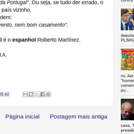
contra 
da Portugal"
. Ou seja, se tudo der errado, o
 país vizinho.
ndem:
vento, nem bom casamento"
.
deputa
l
é o
espanhol
Roberto Martínez.
PL/MG 
I.A.
no Jai
"homen
comemo
pu...
09:40
Página inicial
Postagem mais antiga
casa. 
presidi