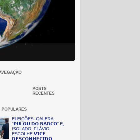
AVEGAÇÃO
POSTS
RECENTES
 POPULARES
ELEIÇÕES: GALERA
"𝗣𝗨𝗟𝗢𝗨 𝗗𝗢 𝗕𝗔𝗥𝗖𝗢" E,
ISOLADO, FLÁVIO
ESCOLHE 𝗩𝗜𝗖𝗘
𝗗𝗘𝗦𝗖𝗢𝗡𝗛𝗘𝗖𝗜𝗗𝗢