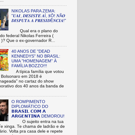
...
NIKOLAS PARA ZEMA:
"𝑼𝑨𝑰, 𝑫𝑬𝑺𝑰𝑺𝑻𝑬 𝑨Í, 𝑺Ô! 𝑵Ã𝑶
𝑫𝑰𝑺𝑷𝑼𝑻𝑨 𝑨 𝑷𝑹𝑬𝑺𝑰𝑫Ê𝑵𝑪𝑰𝑨!"
Qual era o plano do
do federal Nikolas Ferreira (
)? Que o ex-governador R...
40 ANOS DE "DEAD
KENNEDYS" NO BRASIL:
UMA "HOMENAGEM" À
FAMÍLIA BOZZO!!!
A típica família que votou
r Bolsonaro em 2018 é
ageada" no cartaz do show
rativo dos 40 anos da banda de
O ROMPIMENTO
DIPLOMÁTICO DO
𝗕𝗥𝗔𝗦𝗜𝗟 𝗖𝗢𝗠 𝗔
𝗔𝗥𝗚𝗘𝗡𝗧𝗜𝗡𝗔 DEMOROU!
O sujeito entra na tua
Te xinga. Te chama de ladrão e de
ário. Volta pra casa dele e repete