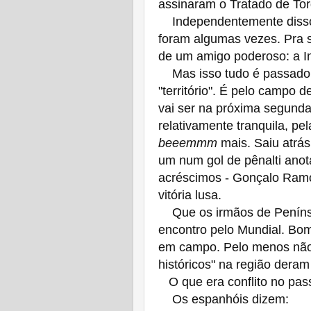
assinaram o Tratado de Tor
Independentemente disso, 
foram algumas vezes. Pra s
de um amigo poderoso: a Ing
Mas isso tudo é passado. F
"território". É pelo campo d
vai ser na próxima segunda
relativamente tranquila, pe
beeemmm
mais. Saiu atrás
um num gol de pênalti anot
acréscimos - Gonçalo Ramo
vitória lusa.
Que os irmãos de Penínsu
encontro pelo Mundial. Bom
em campo. Pelo menos não d
históricos" na região deram
O que era conflito no pass
Os espanhóis dizem: