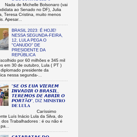
de Michelle Bolsonaro (vai
ndidata ao Senado no DF), Julia
a, Teresa Cristina, muito menos
is. Apesar...
BRASIL 2023: É HOJE!
NESSA SEGUNDA-FEIRA,
12, LULA PEGA O
"CANUDO" DE
PRESIDENTE DA
REPÚBLICA
hido por 60 milhões e 345 mil
res em 30 de outubro, Lula ( PT )
r diplomado presidente da
ica nessa segunda-...
"𝙎𝙀 𝙊𝙎 𝙀𝙐𝘼 𝙑𝙄𝙀𝙍𝙀𝙈
𝙄𝙉𝙑𝘼𝘿𝙄𝙍 𝙊 𝘽𝙍𝘼𝙎𝙄𝙇,
𝙏𝙀𝙍𝙀𝙈𝙊𝙎 𝘿𝙀 𝘼𝘽𝙍𝙄𝙍 𝙊
𝙋𝙊𝙍𝙏Ã𝙊", DIZ 𝐌𝐈𝐍𝐈𝐒𝐓𝐑𝐎
𝐃𝐄 𝐋𝐔𝐋𝐀
aríssimo
nte Luís Inácio Lula da Silva, do
o dos Trabalhadores : é ou não é
pa...