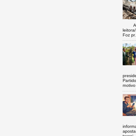
Aí vo
leitora
Foz pr.
C
preside
Partid
motivo 
inform
aposta