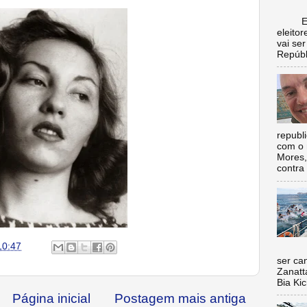
Escol
eleito
vai se
Repúbl
republ
com o 
Mores,
contra 
10:47
Nada 
ser ca
Zanatt
Bia Kic
Página inicial
Postagem mais antiga