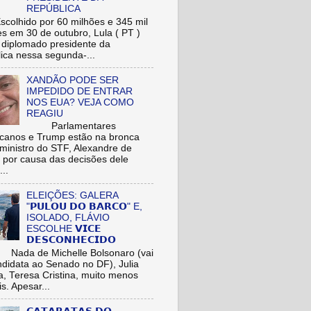
REPÚBLICA
hido por 60 milhões e 345 mil
res em 30 de outubro, Lula ( PT )
r diplomado presidente da
ica nessa segunda-...
XANDÃO PODE SER
IMPEDIDO DE ENTRAR
NOS EUA? VEJA COMO
REAGIU
Parlamentares
icanos e Trump estão na bronca
ministro do STF, Alexandre de
 por causa das decisões dele
...
ELEIÇÕES: GALERA
"𝗣𝗨𝗟𝗢𝗨 𝗗𝗢 𝗕𝗔𝗥𝗖𝗢" E,
ISOLADO, FLÁVIO
ESCOLHE 𝗩𝗜𝗖𝗘
𝗗𝗘𝗦𝗖𝗢𝗡𝗛𝗘𝗖𝗜𝗗𝗢
de Michelle Bolsonaro (vai
ndidata ao Senado no DF), Julia
a, Teresa Cristina, muito menos
is. Apesar...