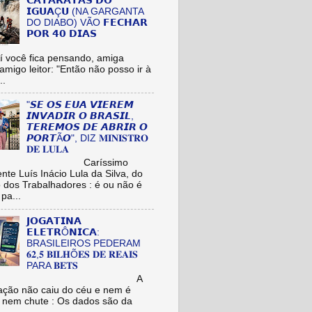
𝗖𝗔𝗧𝗔𝗥𝗔𝗧𝗔𝗦 𝗗𝗢
𝗜𝗚𝗨𝗔Ç𝗨 (NA GARGANTA
DO DIABO) VÃO 𝗙𝗘𝗖𝗛𝗔𝗥
𝗣𝗢𝗥 𝟰𝟬 𝗗𝗜𝗔𝗦
cê fica pensando, amiga
/amigo leitor: "Então não posso ir à
..
"𝙎𝙀 𝙊𝙎 𝙀𝙐𝘼 𝙑𝙄𝙀𝙍𝙀𝙈
𝙄𝙉𝙑𝘼𝘿𝙄𝙍 𝙊 𝘽𝙍𝘼𝙎𝙄𝙇,
𝙏𝙀𝙍𝙀𝙈𝙊𝙎 𝘿𝙀 𝘼𝘽𝙍𝙄𝙍 𝙊
𝙋𝙊𝙍𝙏Ã𝙊", DIZ 𝐌𝐈𝐍𝐈𝐒𝐓𝐑𝐎
𝐃𝐄 𝐋𝐔𝐋𝐀
aríssimo
nte Luís Inácio Lula da Silva, do
o dos Trabalhadores : é ou não é
pa...
𝗝𝗢𝗚𝗔𝗧𝗜𝗡𝗔
𝗘𝗟𝗘𝗧𝗥Ô𝗡𝗜𝗖𝗔:
BRASILEIROS PEDERAM
𝟔𝟐,𝟓 𝐁𝐈𝐋𝐇Õ𝐄𝐒 𝐃𝐄 𝐑𝐄𝐀𝐈𝐒
PARA 𝐁𝐄𝐓𝐒
A
ação não caiu do céu e nem é
 nem chute : Os dados são da