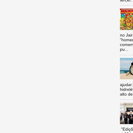
tercei..
no Jai
"homen
comemo
pu...
ajudar
hidrel
alto de
"Ediçõ