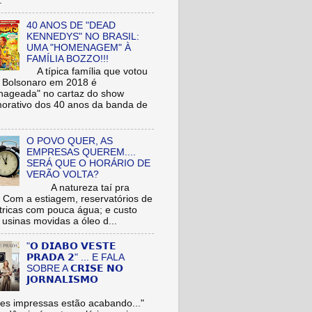
.
40 ANOS DE "DEAD
KENNEDYS" NO BRASIL:
UMA "HOMENAGEM" À
FAMÍLIA BOZZO!!!
A típica família que votou
r Bolsonaro em 2018 é
ageada" no cartaz do show
rativo dos 40 anos da banda de
O POVO QUER, AS
EMPRESAS QUEREM....
SERÁ QUE O HORÁRIO DE
VERÃO VOLTA?
A natureza taí pra
: Com a estiagem, reservatórios de
étricas com pouca água; e custo
 usinas movidas a óleo d...
"𝗢 𝗗𝗜𝗔𝗕𝗢 𝗩𝗘𝗦𝗧𝗘
𝗣𝗥𝗔𝗗𝗔 𝟮" ... E FALA
SOBRE A 𝗖𝗥𝗜𝗦𝗘 𝗡𝗢
𝗝𝗢𝗥𝗡𝗔𝗟𝗜𝗦𝗠𝗢
es impressas estão acabando..."