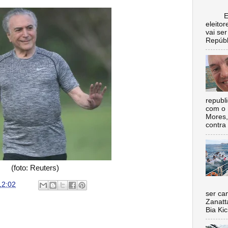
Escol
eleito
vai se
Repúbl
republ
com o 
Mores,
contra 
(foto: Reuters)
12:02
Nada 
ser ca
Zanatt
Bia Kic