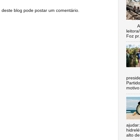
este blog pode postar um comentário.
Aí vo
leitora
Foz pr.
C
preside
Partid
motivo 
ajudar
hidrel
alto de