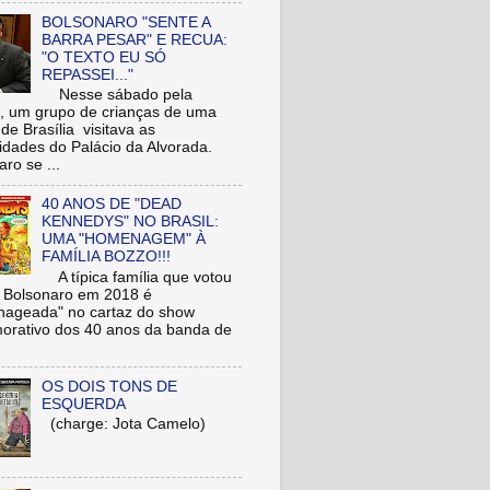
BOLSONARO "SENTE A
BARRA PESAR" E RECUA:
"O TEXTO EU SÓ
REPASSEI..."
Nesse sábado pela
 um grupo de crianças de uma
de Brasília visitava as
idades do Palácio da Alvorada.
ro se ...
40 ANOS DE "DEAD
KENNEDYS" NO BRASIL:
UMA "HOMENAGEM" À
FAMÍLIA BOZZO!!!
A típica família que votou
r Bolsonaro em 2018 é
ageada" no cartaz do show
rativo dos 40 anos da banda de
OS DOIS TONS DE
ESQUERDA
(charge: Jota Camelo)