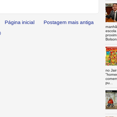
Página inicial
Postagem mais antiga
manhã,
escola 
)
proxim
Bolsona
no Jai
"homen
comemo
pu...