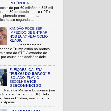
REPÚBLICA
hido por 60 milhões e 345 mil
res em 30 de outubro, Lula ( PT )
r diplomado presidente da
ica nessa segunda-...
XANDÃO PODE SER
IMPEDIDO DE ENTRAR
NOS EUA? VEJA COMO
REAGIU
Parlamentares
icanos e Trump estão na bronca
ministro do STF, Alexandre de
 por causa das decisões dele
...
ELEIÇÕES: GALERA
"𝗣𝗨𝗟𝗢𝗨 𝗗𝗢 𝗕𝗔𝗥𝗖𝗢" E,
ISOLADO, FLÁVIO
ESCOLHE 𝗩𝗜𝗖𝗘
𝗗𝗘𝗦𝗖𝗢𝗡𝗛𝗘𝗖𝗜𝗗𝗢
de Michelle Bolsonaro (vai
ndidata ao Senado no DF), Julia
a, Teresa Cristina, muito menos
is. Apesar...