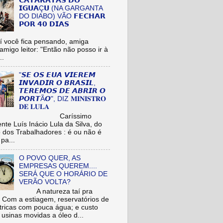
𝗖𝗔𝗧𝗔𝗥𝗔𝗧𝗔𝗦 𝗗𝗢
𝗜𝗚𝗨𝗔Ç𝗨 (NA GARGANTA
DO DIABO) VÃO 𝗙𝗘𝗖𝗛𝗔𝗥
𝗣𝗢𝗥 𝟰𝟬 𝗗𝗜𝗔𝗦
cê fica pensando, amiga
/amigo leitor: "Então não posso ir à
..
"𝙎𝙀 𝙊𝙎 𝙀𝙐𝘼 𝙑𝙄𝙀𝙍𝙀𝙈
𝙄𝙉𝙑𝘼𝘿𝙄𝙍 𝙊 𝘽𝙍𝘼𝙎𝙄𝙇,
𝙏𝙀𝙍𝙀𝙈𝙊𝙎 𝘿𝙀 𝘼𝘽𝙍𝙄𝙍 𝙊
𝙋𝙊𝙍𝙏Ã𝙊", DIZ 𝐌𝐈𝐍𝐈𝐒𝐓𝐑𝐎
𝐃𝐄 𝐋𝐔𝐋𝐀
aríssimo
nte Luís Inácio Lula da Silva, do
o dos Trabalhadores : é ou não é
pa...
O POVO QUER, AS
EMPRESAS QUEREM....
SERÁ QUE O HORÁRIO DE
VERÃO VOLTA?
A natureza taí pra
: Com a estiagem, reservatórios de
étricas com pouca água; e custo
 usinas movidas a óleo d...