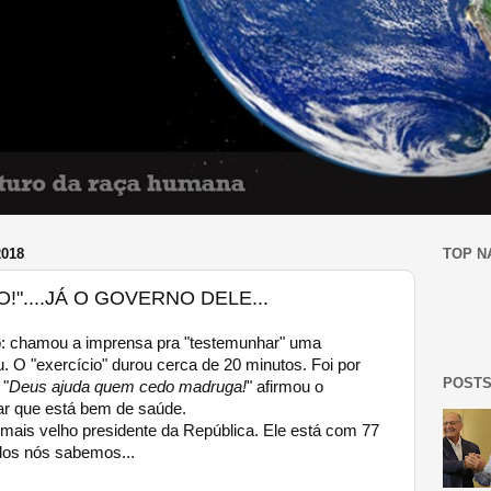
2018
TOP N
"....JÁ O GOVERNO DELE...
 chamou a imprensa pra "testemunhar" uma
. O "exercício" durou cerca de 20 minutos. Foi por
POSTS
 "
Deus ajuda quem cedo madruga!
" afirmou o
ar que está bem de saúde.
mais velho presidente da República. Ele está com 77
dos nós sabemos...