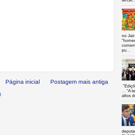
tercei..
no Jai
"homen
comemo
pu...
Página inicial
Postagem mais antiga
"Ediçõ
... "A 
)
altos d
deputa