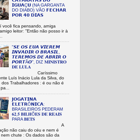
𝗖𝗔𝗧𝗔𝗥𝗔𝗧𝗔𝗦 𝗗𝗢
𝗜𝗚𝗨𝗔Ç𝗨 (NA GARGANTA
DO DIABO) VÃO 𝗙𝗘𝗖𝗛𝗔𝗥
𝗣𝗢𝗥 𝟰𝟬 𝗗𝗜𝗔𝗦
cê fica pensando, amiga
/amigo leitor: "Então não posso ir à
..
"𝙎𝙀 𝙊𝙎 𝙀𝙐𝘼 𝙑𝙄𝙀𝙍𝙀𝙈
𝙄𝙉𝙑𝘼𝘿𝙄𝙍 𝙊 𝘽𝙍𝘼𝙎𝙄𝙇,
𝙏𝙀𝙍𝙀𝙈𝙊𝙎 𝘿𝙀 𝘼𝘽𝙍𝙄𝙍 𝙊
𝙋𝙊𝙍𝙏Ã𝙊", DIZ 𝐌𝐈𝐍𝐈𝐒𝐓𝐑𝐎
𝐃𝐄 𝐋𝐔𝐋𝐀
aríssimo
nte Luís Inácio Lula da Silva, do
o dos Trabalhadores : é ou não é
pa...
𝗝𝗢𝗚𝗔𝗧𝗜𝗡𝗔
𝗘𝗟𝗘𝗧𝗥Ô𝗡𝗜𝗖𝗔:
BRASILEIROS PEDERAM
𝟔𝟐,𝟓 𝐁𝐈𝐋𝐇Õ𝐄𝐒 𝐃𝐄 𝐑𝐄𝐀𝐈𝐒
PARA 𝐁𝐄𝐓𝐒
A
ação não caiu do céu e nem é
 nem chute : Os dados são da