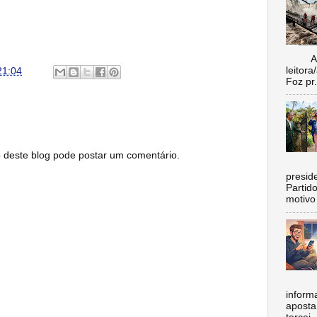
Aí vo
leitora
21:04
Foz pr.
este blog pode postar um comentário.
C
preside
Partid
motivo 
inform
aposta