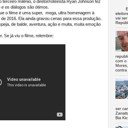
terceiro milênio, o diretor/roteirista Ryan Johnson fez
o e os diálogos são ótimos.
Escol
ue o filme é uma super, mega, ultra homenagem à
eleito
vai se
 de 2016. Ela ainda gravou cenas para essa produção.
Repúbl
speja, de balde, aventura, ação e muita, muita emoção
. Se já viu o filme, relembre:
republ
com o 
Mores,
contra 
Nada 
ser ca
Zanatt
Bia Kic