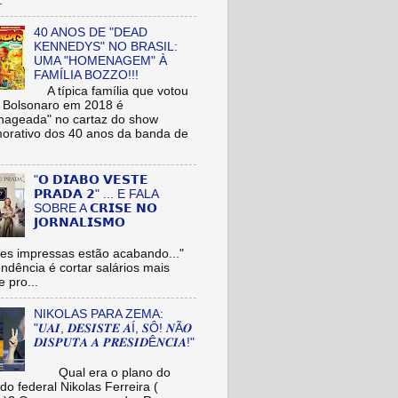
.
40 ANOS DE "DEAD
KENNEDYS" NO BRASIL:
UMA "HOMENAGEM" À
FAMÍLIA BOZZO!!!
A típica família que votou
r Bolsonaro em 2018 é
ageada" no cartaz do show
rativo dos 40 anos da banda de
"𝗢 𝗗𝗜𝗔𝗕𝗢 𝗩𝗘𝗦𝗧𝗘
𝗣𝗥𝗔𝗗𝗔 𝟮" ... E FALA
SOBRE A 𝗖𝗥𝗜𝗦𝗘 𝗡𝗢
𝗝𝗢𝗥𝗡𝗔𝗟𝗜𝗦𝗠𝗢
es impressas estão acabando..."
tendência é cortar salários mais
e pro...
NIKOLAS PARA ZEMA:
"𝑼𝑨𝑰, 𝑫𝑬𝑺𝑰𝑺𝑻𝑬 𝑨Í, 𝑺Ô! 𝑵Ã𝑶
𝑫𝑰𝑺𝑷𝑼𝑻𝑨 𝑨 𝑷𝑹𝑬𝑺𝑰𝑫Ê𝑵𝑪𝑰𝑨!"
Qual era o plano do
do federal Nikolas Ferreira (