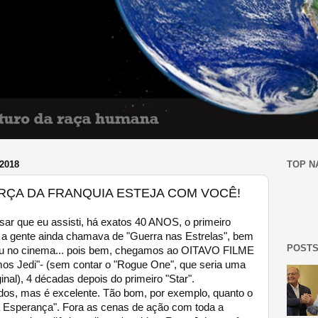
2018
TOP N
ORÇA DA FRANQUIA ESTEJA COM VOCÊ!
 que eu assisti, há exatos 40 ANOS, o primeiro
a gente ainda chamava de "Guerra nas Estrelas", bem
POSTS
eou no cinema... pois bem, chegamos ao OITAVO FILME
imos Jedi"- (sem contar o "Rogue One", que seria uma
inal), 4 décadas depois do primeiro "Star".
odos, mas é excelente. Tão bom, por exemplo, quanto o
a Esperança". Fora as cenas de ação com toda a