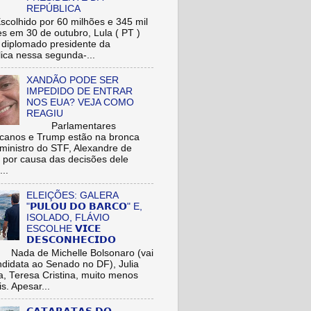
REPÚBLICA
hido por 60 milhões e 345 mil
res em 30 de outubro, Lula ( PT )
r diplomado presidente da
ica nessa segunda-...
XANDÃO PODE SER
IMPEDIDO DE ENTRAR
NOS EUA? VEJA COMO
REAGIU
Parlamentares
icanos e Trump estão na bronca
ministro do STF, Alexandre de
 por causa das decisões dele
...
ELEIÇÕES: GALERA
"𝗣𝗨𝗟𝗢𝗨 𝗗𝗢 𝗕𝗔𝗥𝗖𝗢" E,
ISOLADO, FLÁVIO
ESCOLHE 𝗩𝗜𝗖𝗘
𝗗𝗘𝗦𝗖𝗢𝗡𝗛𝗘𝗖𝗜𝗗𝗢
de Michelle Bolsonaro (vai
ndidata ao Senado no DF), Julia
a, Teresa Cristina, muito menos
is. Apesar...