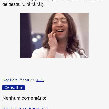
de destruir...rá!rá!rá!).
Blog Bora Pensar
às
11:08
Compartilhar
Nenhum comentário:
Postar um comentário