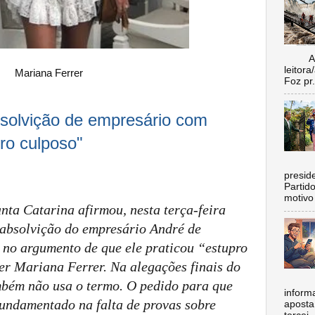
Aí vo
leitora
Mariana Ferrer
Foz pr.
solvição de empresário com
ro culposo"
C
preside
Partid
motivo 
nta Catarina afirmou, nesta terça-feira
 absolvição do empresário André de
o argumento de que ele praticou “estupro
er
Mariana Ferrer. Na alegações finais do
mbém não usa o termo. O pedido para que
inform
fundamentado na falta de provas sobre
aposta