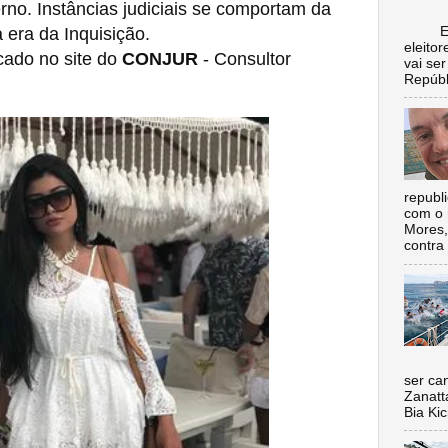
no. Instâncias judiciais se comportam da
Escol
era da Inquisição.
eleito
cado no site do
CONJUR
- Consultor
vai se
Repúbl
republ
com o 
Mores,
contra 
Nada 
ser ca
Zanatt
Bia Kic