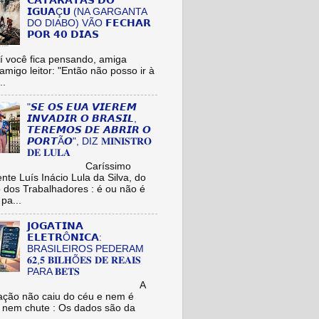
𝗖𝗔𝗧𝗔𝗥𝗔𝗧𝗔𝗦 𝗗𝗢
𝗜𝗚𝗨𝗔Ç𝗨 (NA GARGANTA
DO DIABO) VÃO 𝗙𝗘𝗖𝗛𝗔𝗥
𝗣𝗢𝗥 𝟰𝟬 𝗗𝗜𝗔𝗦
cê fica pensando, amiga
/amigo leitor: "Então não posso ir à
..
"𝙎𝙀 𝙊𝙎 𝙀𝙐𝘼 𝙑𝙄𝙀𝙍𝙀𝙈
𝙄𝙉𝙑𝘼𝘿𝙄𝙍 𝙊 𝘽𝙍𝘼𝙎𝙄𝙇,
𝙏𝙀𝙍𝙀𝙈𝙊𝙎 𝘿𝙀 𝘼𝘽𝙍𝙄𝙍 𝙊
𝙋𝙊𝙍𝙏Ã𝙊", DIZ 𝐌𝐈𝐍𝐈𝐒𝐓𝐑𝐎
𝐃𝐄 𝐋𝐔𝐋𝐀
aríssimo
nte Luís Inácio Lula da Silva, do
o dos Trabalhadores : é ou não é
pa...
𝗝𝗢𝗚𝗔𝗧𝗜𝗡𝗔
𝗘𝗟𝗘𝗧𝗥Ô𝗡𝗜𝗖𝗔:
BRASILEIROS PEDERAM
𝟔𝟐,𝟓 𝐁𝐈𝐋𝐇Õ𝐄𝐒 𝐃𝐄 𝐑𝐄𝐀𝐈𝐒
PARA 𝐁𝐄𝐓𝐒
A
ação não caiu do céu e nem é
 nem chute : Os dados são da