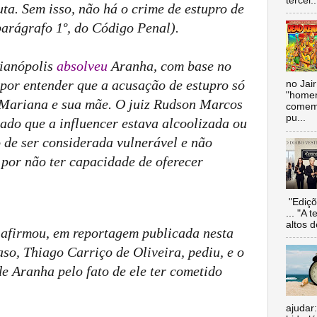
tercei..
ta. Sem isso, não há o crime de estupro de
parágrafo 1º, do Código Penal).
rianópolis
absolveu
Aranha, com base no
 por entender que a acusação de estupro só
no Jai
"homen
e Mariana e sua mãe. O juiz Rudson Marcos
comemo
pu...
vado que a
influencer
estava alcoolizada ou
o de ser considerada vulnerável e não
 por não ter capacidade de oferecer
"Ediçõ
... "A 
altos d
l afirmou, em reportagem publicada nesta
aso, Thiago Carriço de Oliveira, pediu, e o
de Aranha pelo fato de ele ter cometido
ajudar