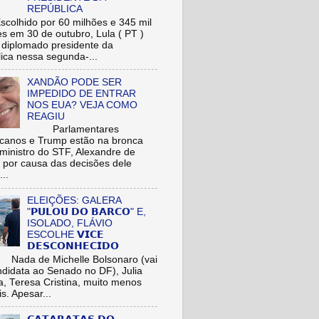
REPÚBLICA
hido por 60 milhões e 345 mil
res em 30 de outubro, Lula ( PT )
r diplomado presidente da
ica nessa segunda-...
XANDÃO PODE SER
IMPEDIDO DE ENTRAR
NOS EUA? VEJA COMO
REAGIU
Parlamentares
icanos e Trump estão na bronca
ministro do STF, Alexandre de
 por causa das decisões dele
...
ELEIÇÕES: GALERA
"𝗣𝗨𝗟𝗢𝗨 𝗗𝗢 𝗕𝗔𝗥𝗖𝗢" E,
ISOLADO, FLÁVIO
ESCOLHE 𝗩𝗜𝗖𝗘
𝗗𝗘𝗦𝗖𝗢𝗡𝗛𝗘𝗖𝗜𝗗𝗢
de Michelle Bolsonaro (vai
ndidata ao Senado no DF), Julia
a, Teresa Cristina, muito menos
is. Apesar...