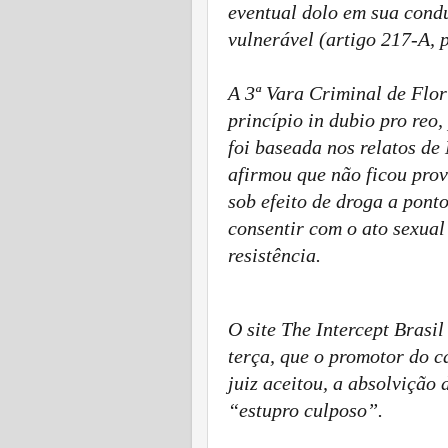
eventual dolo em sua condu
vulnerável (artigo 217-A, 
A 3ª Vara Criminal de Flo
princípio
in dubio pro reo
,
foi baseada nos relatos d
afirmou que não ficou pro
sob efeito de droga a pont
consentir com o ato sexual
resistência.
O site The Intercept Brasi
terça, que o promotor do c
juiz aceitou, a absolvição 
“estupro culposo”.