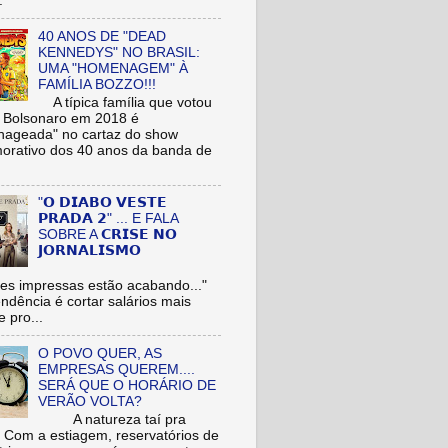
.
40 ANOS DE "DEAD
KENNEDYS" NO BRASIL:
UMA "HOMENAGEM" À
FAMÍLIA BOZZO!!!
A típica família que votou
r Bolsonaro em 2018 é
ageada" no cartaz do show
rativo dos 40 anos da banda de
"𝗢 𝗗𝗜𝗔𝗕𝗢 𝗩𝗘𝗦𝗧𝗘
𝗣𝗥𝗔𝗗𝗔 𝟮" ... E FALA
SOBRE A 𝗖𝗥𝗜𝗦𝗘 𝗡𝗢
𝗝𝗢𝗥𝗡𝗔𝗟𝗜𝗦𝗠𝗢
es impressas estão acabando..."
tendência é cortar salários mais
e pro...
O POVO QUER, AS
EMPRESAS QUEREM....
SERÁ QUE O HORÁRIO DE
VERÃO VOLTA?
A natureza taí pra
: Com a estiagem, reservatórios de