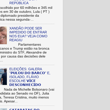
REPÚBLICA
hido por 60 milhões e 345 mil
res em 30 de outubro, Lula ( PT )
r diplomado presidente da
ica nessa segunda-...
XANDÃO PODE SER
IMPEDIDO DE ENTRAR
NOS EUA? VEJA COMO
REAGIU
Parlamentares
icanos e Trump estão na bronca
ministro do STF, Alexandre de
 por causa das decisões dele
...
ELEIÇÕES: GALERA
"𝗣𝗨𝗟𝗢𝗨 𝗗𝗢 𝗕𝗔𝗥𝗖𝗢" E,
ISOLADO, FLÁVIO
ESCOLHE 𝗩𝗜𝗖𝗘
𝗗𝗘𝗦𝗖𝗢𝗡𝗛𝗘𝗖𝗜𝗗𝗢
de Michelle Bolsonaro (vai
ndidata ao Senado no DF), Julia
a, Teresa Cristina, muito menos
is. Apesar...