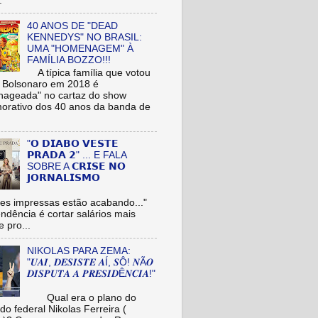
.
40 ANOS DE "DEAD
KENNEDYS" NO BRASIL:
UMA "HOMENAGEM" À
FAMÍLIA BOZZO!!!
A típica família que votou
r Bolsonaro em 2018 é
ageada" no cartaz do show
rativo dos 40 anos da banda de
"𝗢 𝗗𝗜𝗔𝗕𝗢 𝗩𝗘𝗦𝗧𝗘
𝗣𝗥𝗔𝗗𝗔 𝟮" ... E FALA
SOBRE A 𝗖𝗥𝗜𝗦𝗘 𝗡𝗢
𝗝𝗢𝗥𝗡𝗔𝗟𝗜𝗦𝗠𝗢
es impressas estão acabando..."
tendência é cortar salários mais
e pro...
NIKOLAS PARA ZEMA:
"𝑼𝑨𝑰, 𝑫𝑬𝑺𝑰𝑺𝑻𝑬 𝑨Í, 𝑺Ô! 𝑵Ã𝑶
𝑫𝑰𝑺𝑷𝑼𝑻𝑨 𝑨 𝑷𝑹𝑬𝑺𝑰𝑫Ê𝑵𝑪𝑰𝑨!"
Qual era o plano do
do federal Nikolas Ferreira (