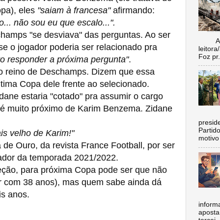
pa), eles
"saiam à francesa"
afirmando:
o... não sou eu que escalo...".
hamps "se desviava" das perguntas. Ao ser
Aí vo
se o jogador poderia ser relacionado pra
leitora
Foz pr.
iro responder a próxima pergunta"
.
o reino de Deschamps. Dizem que essa
última Copa dele frente ao selecionado.
ane estaria "cotado" pra assumir o cargo
e é muito próximo de Karim Benzema. Zidane
C
preside
Partid
s velho de Karim!"
motivo 
e Ouro, da revista France Football, por ser
ador da temporada 2021/2022.
ção, para próxima Copa pode ser que não
r com 38 anos), mas quem sabe ainda dá
is anos.
inform
aposta