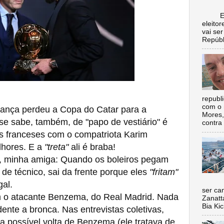
Escol
eleito
vai se
Repúbl
republ
com o 
ança perdeu a Copa do Catar para a
Mores,
se sabe, também, de "papo de vestiário" é
contra 
s franceses com o compatriota Karim
lhores. E a
"treta"
ali é braba!
minha amiga: Quando os boleiros pegam
de técnico, sai da frente porque eles
"fritam"
Nada 
gal.
ser ca
o atacante Benzema, do Real Madrid. Nada
Zanatt
Bia Kic
dente a bronca. Nas entrevistas coletivas,
 possível volta de Benzema (ele tratava de