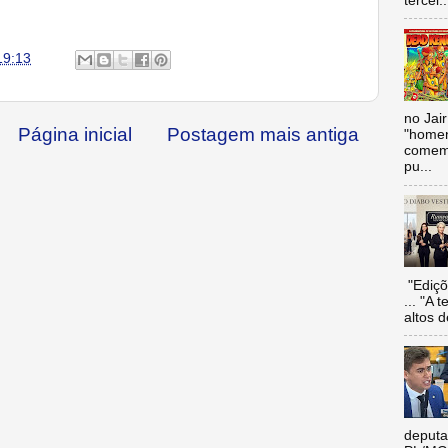
tercei..
19:13
no Jai
Página inicial
Postagem mais antiga
"homen
comemo
pu...
"Ediçõ
... "A 
altos d
deputa