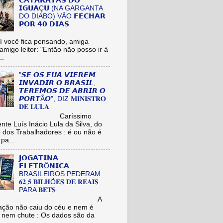
𝗖𝗔𝗧𝗔𝗥𝗔𝗧𝗔𝗦 𝗗𝗢
𝗜𝗚𝗨𝗔Ç𝗨 (NA GARGANTA
DO DIABO) VÃO 𝗙𝗘𝗖𝗛𝗔𝗥
𝗣𝗢𝗥 𝟰𝟬 𝗗𝗜𝗔𝗦
cê fica pensando, amiga
/amigo leitor: "Então não posso ir à
..
"𝙎𝙀 𝙊𝙎 𝙀𝙐𝘼 𝙑𝙄𝙀𝙍𝙀𝙈
𝙄𝙉𝙑𝘼𝘿𝙄𝙍 𝙊 𝘽𝙍𝘼𝙎𝙄𝙇,
𝙏𝙀𝙍𝙀𝙈𝙊𝙎 𝘿𝙀 𝘼𝘽𝙍𝙄𝙍 𝙊
𝙋𝙊𝙍𝙏Ã𝙊", DIZ 𝐌𝐈𝐍𝐈𝐒𝐓𝐑𝐎
𝐃𝐄 𝐋𝐔𝐋𝐀
aríssimo
nte Luís Inácio Lula da Silva, do
o dos Trabalhadores : é ou não é
pa...
𝗝𝗢𝗚𝗔𝗧𝗜𝗡𝗔
𝗘𝗟𝗘𝗧𝗥Ô𝗡𝗜𝗖𝗔:
BRASILEIROS PEDERAM
𝟔𝟐,𝟓 𝐁𝐈𝐋𝐇Õ𝐄𝐒 𝐃𝐄 𝐑𝐄𝐀𝐈𝐒
PARA 𝐁𝐄𝐓𝐒
A
ação não caiu do céu e nem é
 nem chute : Os dados são da