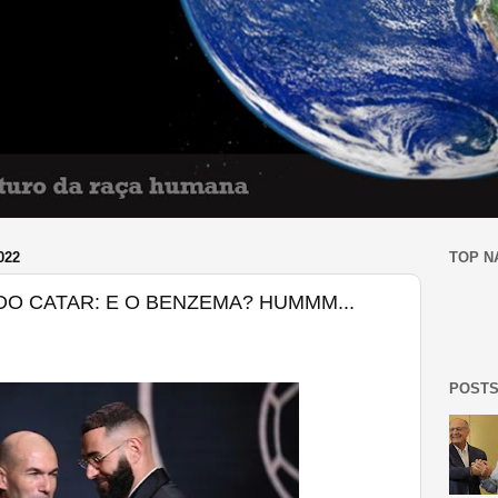
022
TOP N
DO CATAR: E O BENZEMA? HUMMM...
POSTS