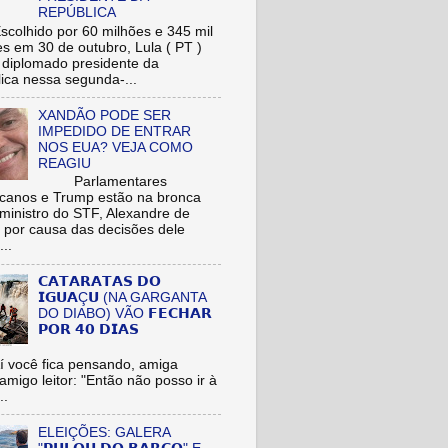
REPÚBLICA
hido por 60 milhões e 345 mil
res em 30 de outubro, Lula ( PT )
r diplomado presidente da
ica nessa segunda-...
XANDÃO PODE SER
IMPEDIDO DE ENTRAR
NOS EUA? VEJA COMO
REAGIU
Parlamentares
icanos e Trump estão na bronca
ministro do STF, Alexandre de
 por causa das decisões dele
...
𝗖𝗔𝗧𝗔𝗥𝗔𝗧𝗔𝗦 𝗗𝗢
𝗜𝗚𝗨𝗔Ç𝗨 (NA GARGANTA
DO DIABO) VÃO 𝗙𝗘𝗖𝗛𝗔𝗥
𝗣𝗢𝗥 𝟰𝟬 𝗗𝗜𝗔𝗦
cê fica pensando, amiga
/amigo leitor: "Então não posso ir à
..
ELEIÇÕES: GALERA