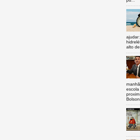
pu...
ajudar
hidrel
alto de
manhã,
escola 
proxim
Bolsona