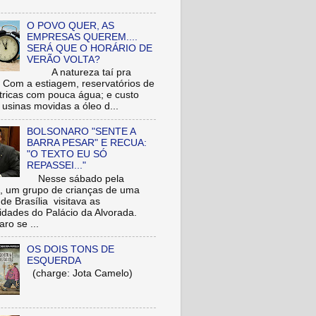
O POVO QUER, AS
EMPRESAS QUEREM....
SERÁ QUE O HORÁRIO DE
VERÃO VOLTA?
A natureza taí pra
: Com a estiagem, reservatórios de
étricas com pouca água; e custo
 usinas movidas a óleo d...
BOLSONARO "SENTE A
BARRA PESAR" E RECUA:
"O TEXTO EU SÓ
REPASSEI..."
Nesse sábado pela
 um grupo de crianças de uma
de Brasília visitava as
idades do Palácio da Alvorada.
ro se ...
OS DOIS TONS DE
ESQUERDA
(charge: Jota Camelo)