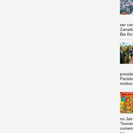
Nada 
ser ca
Zanatt
Bia Kic
C
preside
Partid
motivo 
no Jai
"homen
comemo