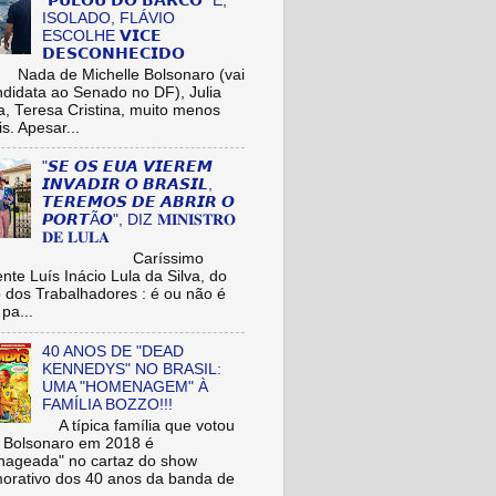
"𝗣𝗨𝗟𝗢𝗨 𝗗𝗢 𝗕𝗔𝗥𝗖𝗢" E,
ISOLADO, FLÁVIO
ESCOLHE 𝗩𝗜𝗖𝗘
𝗗𝗘𝗦𝗖𝗢𝗡𝗛𝗘𝗖𝗜𝗗𝗢
de Michelle Bolsonaro (vai
ndidata ao Senado no DF), Julia
a, Teresa Cristina, muito menos
is. Apesar...
"𝙎𝙀 𝙊𝙎 𝙀𝙐𝘼 𝙑𝙄𝙀𝙍𝙀𝙈
𝙄𝙉𝙑𝘼𝘿𝙄𝙍 𝙊 𝘽𝙍𝘼𝙎𝙄𝙇,
𝙏𝙀𝙍𝙀𝙈𝙊𝙎 𝘿𝙀 𝘼𝘽𝙍𝙄𝙍 𝙊
𝙋𝙊𝙍𝙏Ã𝙊", DIZ 𝐌𝐈𝐍𝐈𝐒𝐓𝐑𝐎
𝐃𝐄 𝐋𝐔𝐋𝐀
aríssimo
nte Luís Inácio Lula da Silva, do
o dos Trabalhadores : é ou não é
pa...
40 ANOS DE "DEAD
KENNEDYS" NO BRASIL:
UMA "HOMENAGEM" À
FAMÍLIA BOZZO!!!
A típica família que votou
r Bolsonaro em 2018 é
ageada" no cartaz do show
rativo dos 40 anos da banda de