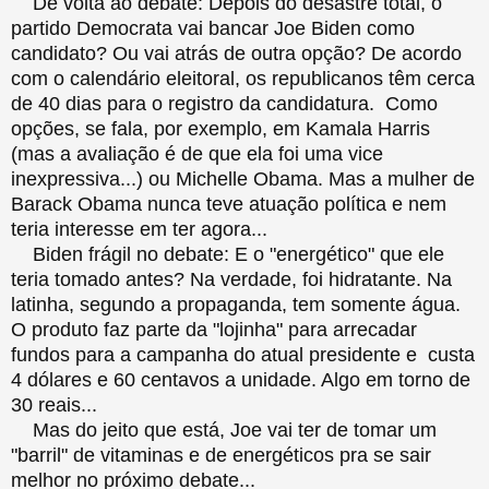
De volta ao debate: Depois do desastre total, o
partido Democrata vai bancar Joe Biden como
candidato? Ou vai atrás de outra opção? De acordo
com o calendário eleitoral, os republicanos têm cerca
de 40 dias para o registro da candidatura. Como
opções, se fala, por exemplo, em Kamala Harris
(mas a avaliação é de que ela foi uma vice
inexpressiva...) ou Michelle Obama. Mas a mulher de
Barack Obama nunca teve atuação política e nem
teria interesse em ter agora...
Biden frágil no debate: E o "energético" que ele
teria tomado antes? Na verdade, foi hidratante. Na
latinha, segundo a propaganda, tem somente água.
O produto faz parte da "lojinha" para arrecadar
fundos para a campanha do atual presidente e custa
4 dólares e 60 centavos a unidade. Algo em torno de
30 reais...
Mas do jeito que está, Joe vai ter de tomar um
"barril" de vitaminas e de energéticos pra se sair
melhor no próximo debate...