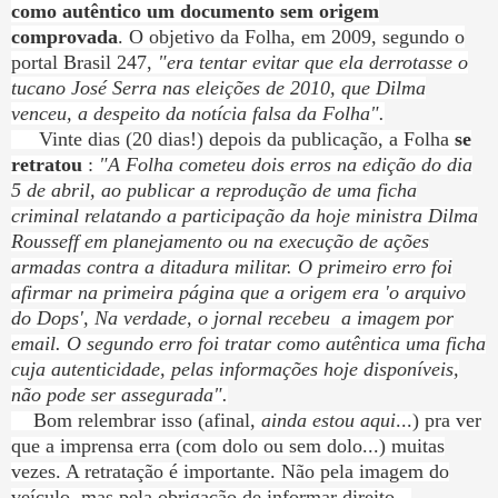
como autêntico um documento sem origem
comprovada
. O objetivo da Folha, em 2009, segundo o
portal Brasil 247,
"era tentar evitar que ela derrotasse o
tucano José Serra nas eleições de 2010, que Dilma
venceu, a despeito da notícia falsa da Folha".
Vinte dias (20 dias!) depois da publicação, a Folha
se
retratou
:
"A Folha cometeu dois erros na edição do dia
5 de abril, ao publicar a reprodução de uma ficha
criminal relatando a participação da hoje ministra Dilma
Rousseff em planejamento ou na execução de ações
armadas contra a ditadura militar. O primeiro erro foi
afirmar na primeira página que a origem era 'o arquivo
do Dops', Na verdade, o jornal recebeu a imagem por
email. O segundo erro foi tratar como autêntica uma ficha
cuja autenticidade, pelas informações hoje disponíveis,
não pode ser assegurada".
Bom relembrar isso (afinal,
ainda estou aqui
...) pra ver
que a imprensa erra (com dolo ou sem dolo...) muitas
vezes. A retratação é importante. Não pela imagem do
veículo, mas pela obrigação de informar direito...