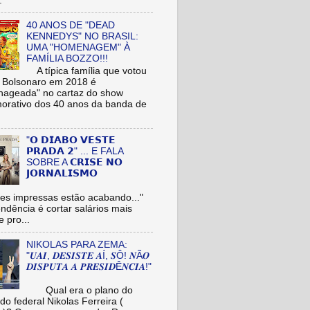
.
40 ANOS DE "DEAD
KENNEDYS" NO BRASIL:
UMA "HOMENAGEM" À
FAMÍLIA BOZZO!!!
A típica família que votou
r Bolsonaro em 2018 é
ageada" no cartaz do show
rativo dos 40 anos da banda de
"𝗢 𝗗𝗜𝗔𝗕𝗢 𝗩𝗘𝗦𝗧𝗘
𝗣𝗥𝗔𝗗𝗔 𝟮" ... E FALA
SOBRE A 𝗖𝗥𝗜𝗦𝗘 𝗡𝗢
𝗝𝗢𝗥𝗡𝗔𝗟𝗜𝗦𝗠𝗢
es impressas estão acabando..."
tendência é cortar salários mais
e pro...
NIKOLAS PARA ZEMA:
"𝑼𝑨𝑰, 𝑫𝑬𝑺𝑰𝑺𝑻𝑬 𝑨Í, 𝑺Ô! 𝑵Ã𝑶
𝑫𝑰𝑺𝑷𝑼𝑻𝑨 𝑨 𝑷𝑹𝑬𝑺𝑰𝑫Ê𝑵𝑪𝑰𝑨!"
Qual era o plano do
do federal Nikolas Ferreira (