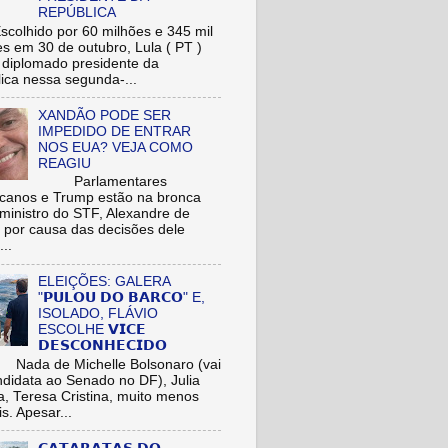
REPÚBLICA
hido por 60 milhões e 345 mil
res em 30 de outubro, Lula ( PT )
r diplomado presidente da
ica nessa segunda-...
XANDÃO PODE SER
IMPEDIDO DE ENTRAR
NOS EUA? VEJA COMO
REAGIU
Parlamentares
icanos e Trump estão na bronca
ministro do STF, Alexandre de
 por causa das decisões dele
...
ELEIÇÕES: GALERA
"𝗣𝗨𝗟𝗢𝗨 𝗗𝗢 𝗕𝗔𝗥𝗖𝗢" E,
ISOLADO, FLÁVIO
ESCOLHE 𝗩𝗜𝗖𝗘
𝗗𝗘𝗦𝗖𝗢𝗡𝗛𝗘𝗖𝗜𝗗𝗢
de Michelle Bolsonaro (vai
ndidata ao Senado no DF), Julia
a, Teresa Cristina, muito menos
is. Apesar...