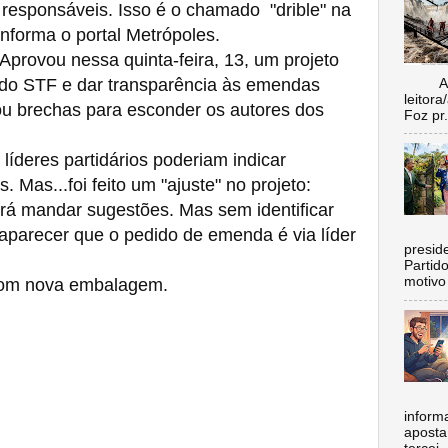
s responsáveis. Isso é o chamado "drible" na
informa o portal Metrópoles.
rovou nessa quinta-feira, 13, um projeto
 do STF e dar transparência às emendas
Aí vo
leitora
ou brechas para esconder os autores dos
Foz pr.
líderes partidários poderiam indicar
Mas...foi feito um "ajuste" no projeto:
rá mandar sugestões. Mas sem identificar
 aparecer que o pedido de emenda é via líder
C
preside
Partid
motivo 
om nova embalagem.
inform
aposta