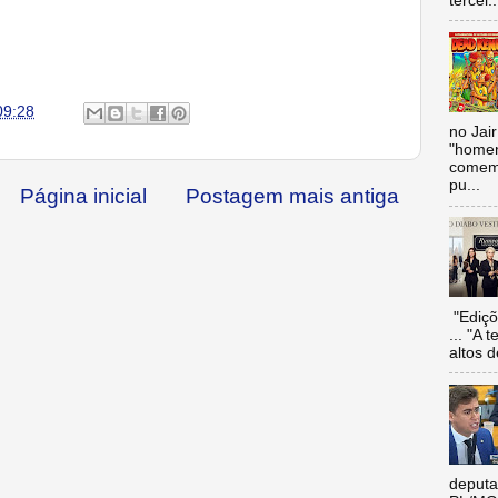
tercei..
09:28
no Jai
"homen
comemo
pu...
Página inicial
Postagem mais antiga
"Ediçõ
... "A 
altos d
deputa