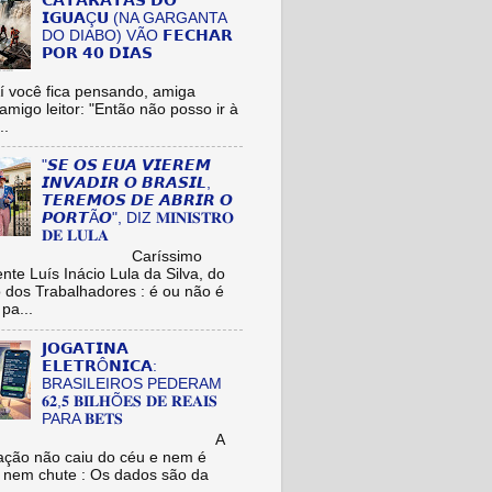
𝗖𝗔𝗧𝗔𝗥𝗔𝗧𝗔𝗦 𝗗𝗢
𝗜𝗚𝗨𝗔Ç𝗨 (NA GARGANTA
DO DIABO) VÃO 𝗙𝗘𝗖𝗛𝗔𝗥
𝗣𝗢𝗥 𝟰𝟬 𝗗𝗜𝗔𝗦
cê fica pensando, amiga
/amigo leitor: "Então não posso ir à
..
"𝙎𝙀 𝙊𝙎 𝙀𝙐𝘼 𝙑𝙄𝙀𝙍𝙀𝙈
𝙄𝙉𝙑𝘼𝘿𝙄𝙍 𝙊 𝘽𝙍𝘼𝙎𝙄𝙇,
𝙏𝙀𝙍𝙀𝙈𝙊𝙎 𝘿𝙀 𝘼𝘽𝙍𝙄𝙍 𝙊
𝙋𝙊𝙍𝙏Ã𝙊", DIZ 𝐌𝐈𝐍𝐈𝐒𝐓𝐑𝐎
𝐃𝐄 𝐋𝐔𝐋𝐀
aríssimo
nte Luís Inácio Lula da Silva, do
o dos Trabalhadores : é ou não é
pa...
𝗝𝗢𝗚𝗔𝗧𝗜𝗡𝗔
𝗘𝗟𝗘𝗧𝗥Ô𝗡𝗜𝗖𝗔:
BRASILEIROS PEDERAM
𝟔𝟐,𝟓 𝐁𝐈𝐋𝐇Õ𝐄𝐒 𝐃𝐄 𝐑𝐄𝐀𝐈𝐒
PARA 𝐁𝐄𝐓𝐒
A
ação não caiu do céu e nem é
 nem chute : Os dados são da