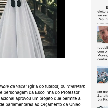
Escol
eleito
vai se
Repúbl
republ
com o 
Mores,
contra 
drible da vaca"
(gíria do futebol) ou
"meteram
Nada 
de personagem da Escolinha do Professor
ser ca
Zanatt
cional aprovou um projeto que permite a
Bia Kic
de parlamentares ao Orçamento da União