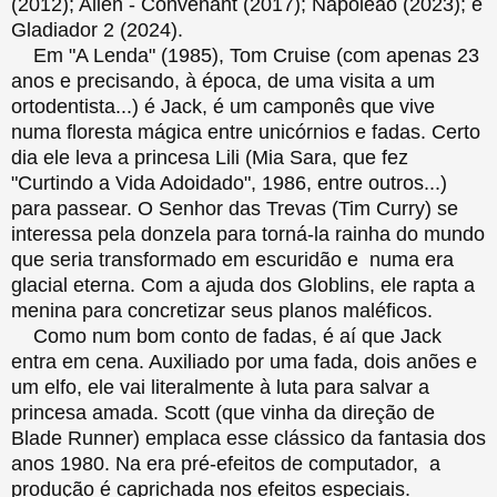
(2012); Alien - Convenant (2017); Napoleão (2023); e
Gladiador 2 (2024).
Em "A Lenda" (1985), Tom Cruise (com apenas 23
anos e precisando, à época, de uma visita a um
ortodentista...) é Jack, é um camponês que vive
numa floresta mágica entre unicórnios e fadas. Certo
dia ele leva a princesa Lili (Mia Sara, que fez
"Curtindo a Vida Adoidado", 1986, entre outros...)
para passear. O Senhor das Trevas (Tim Curry) se
interessa pela donzela para torná-la rainha do mundo
que seria transformado em escuridão e numa era
glacial eterna. Com a ajuda dos Globlins, ele rapta a
menina para concretizar seus planos maléficos.
Como num bom conto de fadas, é aí que Jack
entra em cena. Auxiliado por uma fada, dois anões e
um elfo, ele vai literalmente à luta para salvar a
princesa amada. Scott (que vinha da direção de
Blade Runner) emplaca esse clássico da fantasia dos
anos 1980. Na era pré-efeitos de computador, a
produção é caprichada nos efeitos especiais.