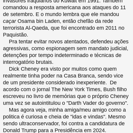
invasores iraquianos do Kuwait em 1991. Também
comandou a resposta americana aos ataques do 11
de setembro. E o mundo lembra que ele mandou
caçar
Osama bin Laden, então chefão da rede
terrorista Al-Qaeda, que foi encontrado em 2011 no
Paquistão.
Pra tentar evitar novos atentados, defendeu ações
agressivas, como espionagem sem mandato judicial,
detenções por tempo indeterminado e técnicas de
interrogatório brutais.
Dick Cheney era visto por muitos como quem
realmente tinha poder na Casa Branca, sendo vice
de um presidente considerado inexperiente. De
acordo com o jornal The New York Times, Bush filho
escreveu no livro de memórias que o próprio Cheney
uma vez se autointitulou o "Darth Vader do governo".
Mas agora veja, minha amiga/meu amigo como a
politica é curiosa e cheia de "idas e vindas". Mesmo
sendo ultraconservador, foi contra a candidatura de
Donald Trump para a Presidência em 2024.