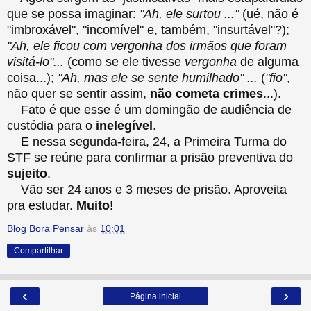
que se possa imaginar:
"Ah, ele surtou ..."
(ué, não é
"imbroxável", "incomível" e, também, "insurtável"?);
"Ah, ele ficou com vergonha dos irmãos que foram
visitá-lo"...
(como se ele tivesse
vergonha
de alguma
coisa...);
"Ah, mas ele se sente humilhado" ...
(
"fio"
,
não quer se sentir assim,
não cometa crimes
...).
Fato é que esse é um domingão de audiência de
custódia para o
inelegível
.
E nessa segunda-feira, 24, a Primeira Turma do
STF se reúne para confirmar a prisão preventiva do
sujeito
.
Vão ser 24 anos e 3 meses de prisão. Aproveita
pra estudar.
Muito
!
Blog Bora Pensar
às
10:01
Compartilhar
‹
›
Página inicial