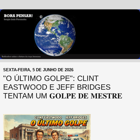
SEXTA-FEIRA, 5 DE JUNHO DE 2026
"O ÚLTIMO GOLPE": CLINT
EASTWOOD E JEFF BRIDGES
TENTAM UM 𝐆𝐎𝐋𝐏𝐄 𝐃𝐄 𝐌𝐄𝐒𝐓𝐑𝐄