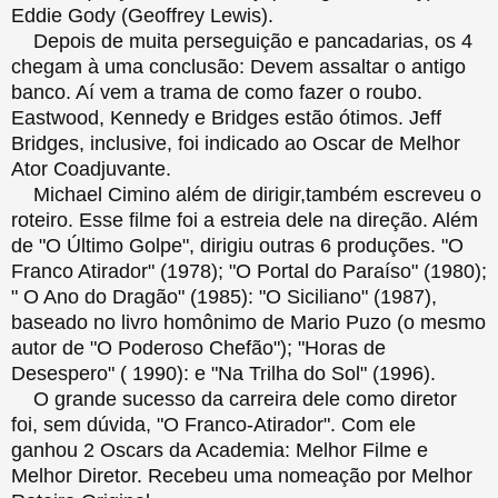
Eddie Gody (Geoffrey Lewis).
Depois de muita perseguição e pancadarias, os 4
chegam à uma conclusão: Devem assaltar o antigo
banco. Aí vem a trama de como fazer o roubo.
Eastwood, Kennedy e Bridges estão ótimos. Jeff
Bridges, inclusive, foi indicado ao Oscar de Melhor
Ator Coadjuvante.
Michael Cimino além de dirigir,também escreveu o
roteiro. Esse filme foi a estreia dele na direção. Além
de "O Último Golpe", dirigiu outras 6 produções. "O
Franco Atirador" (1978); "O Portal do Paraíso" (1980);
" O Ano do Dragão" (1985): "O Siciliano" (1987),
baseado no livro homônimo de Mario Puzo (o mesmo
autor de "O Poderoso Chefão"); "Horas de
Desespero" ( 1990): e "Na Trilha do Sol" (1996).
O grande sucesso da carreira dele como diretor
foi, sem dúvida, "O Franco-Atirador". Com ele
ganhou 2 Oscars da Academia: Melhor Filme e
Melhor Diretor. Recebeu uma nomeação por Melhor