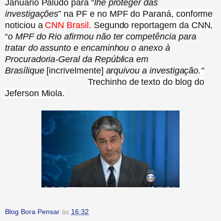
Januário Paludo para “
lhe proteger das
investigações
” na PF e no MPF do Paraná, conforme
noticiou a
CNN
B
rasil
.
Segundo reportagem da CNN,
“
o MPF do Rio afirmou não ter competência para
tratar do assunto e encaminhou o anexo à
Procuradoria-Geral da República em
Brasílique
[incrivelmente]
arquivou a investigação
."
Trechinho de texto do blog do
Jeferson Miola.
Blog Bora Pensar
às
16:32