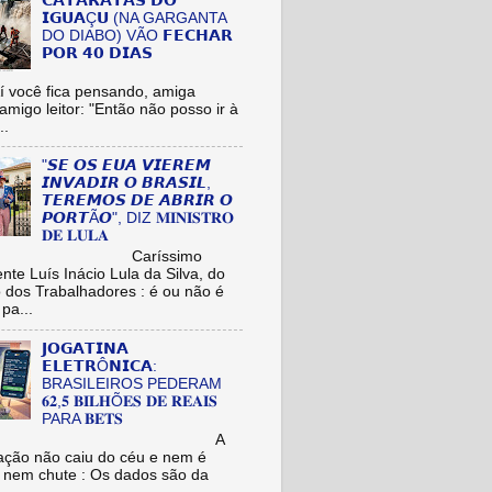
𝗖𝗔𝗧𝗔𝗥𝗔𝗧𝗔𝗦 𝗗𝗢
𝗜𝗚𝗨𝗔Ç𝗨 (NA GARGANTA
DO DIABO) VÃO 𝗙𝗘𝗖𝗛𝗔𝗥
𝗣𝗢𝗥 𝟰𝟬 𝗗𝗜𝗔𝗦
cê fica pensando, amiga
/amigo leitor: "Então não posso ir à
..
"𝙎𝙀 𝙊𝙎 𝙀𝙐𝘼 𝙑𝙄𝙀𝙍𝙀𝙈
𝙄𝙉𝙑𝘼𝘿𝙄𝙍 𝙊 𝘽𝙍𝘼𝙎𝙄𝙇,
𝙏𝙀𝙍𝙀𝙈𝙊𝙎 𝘿𝙀 𝘼𝘽𝙍𝙄𝙍 𝙊
𝙋𝙊𝙍𝙏Ã𝙊", DIZ 𝐌𝐈𝐍𝐈𝐒𝐓𝐑𝐎
𝐃𝐄 𝐋𝐔𝐋𝐀
aríssimo
nte Luís Inácio Lula da Silva, do
o dos Trabalhadores : é ou não é
pa...
𝗝𝗢𝗚𝗔𝗧𝗜𝗡𝗔
𝗘𝗟𝗘𝗧𝗥Ô𝗡𝗜𝗖𝗔:
BRASILEIROS PEDERAM
𝟔𝟐,𝟓 𝐁𝐈𝐋𝐇Õ𝐄𝐒 𝐃𝐄 𝐑𝐄𝐀𝐈𝐒
PARA 𝐁𝐄𝐓𝐒
A
ação não caiu do céu e nem é
 nem chute : Os dados são da