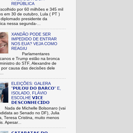
REPÚBLICA
hido por 60 milhões e 345 mil
res em 30 de outubro, Lula ( PT )
r diplomado presidente da
ica nessa segunda-...
XANDÃO PODE SER
IMPEDIDO DE ENTRAR
NOS EUA? VEJA COMO
REAGIU
Parlamentares
icanos e Trump estão na bronca
ministro do STF, Alexandre de
 por causa das decisões dele
...
ELEIÇÕES: GALERA
"𝗣𝗨𝗟𝗢𝗨 𝗗𝗢 𝗕𝗔𝗥𝗖𝗢" E,
ISOLADO, FLÁVIO
ESCOLHE 𝗩𝗜𝗖𝗘
𝗗𝗘𝗦𝗖𝗢𝗡𝗛𝗘𝗖𝗜𝗗𝗢
de Michelle Bolsonaro (vai
ndidata ao Senado no DF), Julia
a, Teresa Cristina, muito menos
is. Apesar...