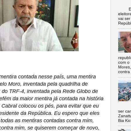
Escol
eleito
vai se
Repúbl
republ
com o 
Mores,
contra 
mentira contada nesse país, uma mentira
 pelo Moro, inventada pela quadrilha de
uiz do TRF-4, inventada pela Rede Globo de
refém da maior mentira já contada na história
 Cabral colocou os pés, para evitar que eu
Nada 
ser ca
esidente da República. Eu espero que eles
Zanatt
todas as mentiras contadas contra mim,
Bia Kic
 contra mim, se quiserem começar de novo,