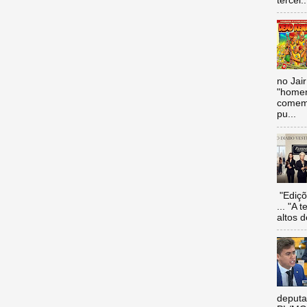
tercei..
no Jai
"homen
comemo
pu...
"Ediçõ
... "A 
altos d
deputa