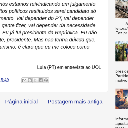
ós estamos reivindicando um julgamento
itos políticos restituídos serei candidato só
mento. Vai depender do PT, vai depender
Aí vo
a gente fizer, vai depender da necessidade
leitora
 Eu já fui presidente da República. Eu não
Foz pr.
te, presidente. Mas não tenha dúvida que,
onarismo, é claro que eu me coloco como
C
Lula (
PT
) em entrevista ao UOL
preside
Partid
15:49
motivo 
Página inicial
Postagem mais antiga
inform
aposta