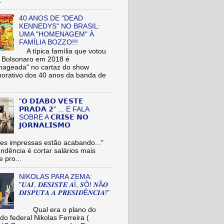
.
40 ANOS DE "DEAD
KENNEDYS" NO BRASIL:
UMA "HOMENAGEM" À
FAMÍLIA BOZZO!!!
A típica família que votou
r Bolsonaro em 2018 é
ageada" no cartaz do show
rativo dos 40 anos da banda de
"𝗢 𝗗𝗜𝗔𝗕𝗢 𝗩𝗘𝗦𝗧𝗘
𝗣𝗥𝗔𝗗𝗔 𝟮" ... E FALA
SOBRE A 𝗖𝗥𝗜𝗦𝗘 𝗡𝗢
𝗝𝗢𝗥𝗡𝗔𝗟𝗜𝗦𝗠𝗢
es impressas estão acabando..."
tendência é cortar salários mais
e pro...
NIKOLAS PARA ZEMA:
"𝑼𝑨𝑰, 𝑫𝑬𝑺𝑰𝑺𝑻𝑬 𝑨Í, 𝑺Ô! 𝑵Ã𝑶
𝑫𝑰𝑺𝑷𝑼𝑻𝑨 𝑨 𝑷𝑹𝑬𝑺𝑰𝑫Ê𝑵𝑪𝑰𝑨!"
Qual era o plano do
do federal Nikolas Ferreira (