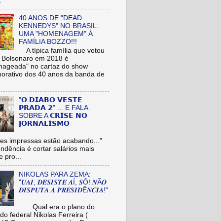
.
40 ANOS DE "DEAD
KENNEDYS" NO BRASIL:
UMA "HOMENAGEM" À
FAMÍLIA BOZZO!!!
A típica família que votou
r Bolsonaro em 2018 é
ageada" no cartaz do show
rativo dos 40 anos da banda de
"𝗢 𝗗𝗜𝗔𝗕𝗢 𝗩𝗘𝗦𝗧𝗘
𝗣𝗥𝗔𝗗𝗔 𝟮" ... E FALA
SOBRE A 𝗖𝗥𝗜𝗦𝗘 𝗡𝗢
𝗝𝗢𝗥𝗡𝗔𝗟𝗜𝗦𝗠𝗢
es impressas estão acabando..."
tendência é cortar salários mais
e pro...
NIKOLAS PARA ZEMA:
"𝑼𝑨𝑰, 𝑫𝑬𝑺𝑰𝑺𝑻𝑬 𝑨Í, 𝑺Ô! 𝑵Ã𝑶
𝑫𝑰𝑺𝑷𝑼𝑻𝑨 𝑨 𝑷𝑹𝑬𝑺𝑰𝑫Ê𝑵𝑪𝑰𝑨!"
Qual era o plano do
do federal Nikolas Ferreira (