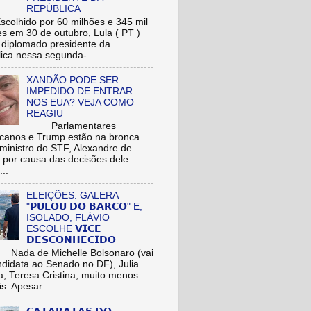
REPÚBLICA
hido por 60 milhões e 345 mil
res em 30 de outubro, Lula ( PT )
r diplomado presidente da
ica nessa segunda-...
XANDÃO PODE SER
IMPEDIDO DE ENTRAR
NOS EUA? VEJA COMO
REAGIU
Parlamentares
icanos e Trump estão na bronca
ministro do STF, Alexandre de
 por causa das decisões dele
...
ELEIÇÕES: GALERA
"𝗣𝗨𝗟𝗢𝗨 𝗗𝗢 𝗕𝗔𝗥𝗖𝗢" E,
ISOLADO, FLÁVIO
ESCOLHE 𝗩𝗜𝗖𝗘
𝗗𝗘𝗦𝗖𝗢𝗡𝗛𝗘𝗖𝗜𝗗𝗢
de Michelle Bolsonaro (vai
ndidata ao Senado no DF), Julia
a, Teresa Cristina, muito menos
is. Apesar...