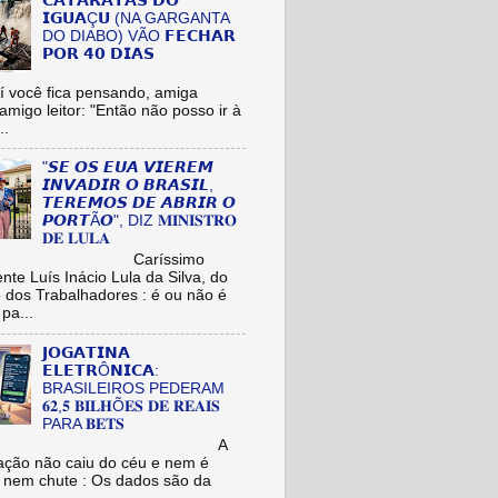
𝗖𝗔𝗧𝗔𝗥𝗔𝗧𝗔𝗦 𝗗𝗢
𝗜𝗚𝗨𝗔Ç𝗨 (NA GARGANTA
DO DIABO) VÃO 𝗙𝗘𝗖𝗛𝗔𝗥
𝗣𝗢𝗥 𝟰𝟬 𝗗𝗜𝗔𝗦
cê fica pensando, amiga
/amigo leitor: "Então não posso ir à
..
"𝙎𝙀 𝙊𝙎 𝙀𝙐𝘼 𝙑𝙄𝙀𝙍𝙀𝙈
𝙄𝙉𝙑𝘼𝘿𝙄𝙍 𝙊 𝘽𝙍𝘼𝙎𝙄𝙇,
𝙏𝙀𝙍𝙀𝙈𝙊𝙎 𝘿𝙀 𝘼𝘽𝙍𝙄𝙍 𝙊
𝙋𝙊𝙍𝙏Ã𝙊", DIZ 𝐌𝐈𝐍𝐈𝐒𝐓𝐑𝐎
𝐃𝐄 𝐋𝐔𝐋𝐀
aríssimo
nte Luís Inácio Lula da Silva, do
o dos Trabalhadores : é ou não é
pa...
𝗝𝗢𝗚𝗔𝗧𝗜𝗡𝗔
𝗘𝗟𝗘𝗧𝗥Ô𝗡𝗜𝗖𝗔:
BRASILEIROS PEDERAM
𝟔𝟐,𝟓 𝐁𝐈𝐋𝐇Õ𝐄𝐒 𝐃𝐄 𝐑𝐄𝐀𝐈𝐒
PARA 𝐁𝐄𝐓𝐒
A
ação não caiu do céu e nem é
 nem chute : Os dados são da