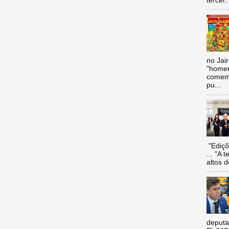
tercei..
no Jai
"homen
comemo
pu...
"Ediçõ
... "A 
altos d
deputa