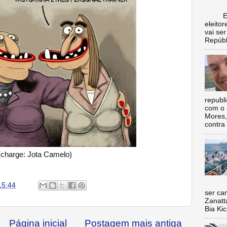
Escol
eleito
vai se
Repúbl
republ
com o 
Mores,
contra 
(charge: Jota Camelo)
Nada 
15:44
ser ca
Zanatt
Bia Kic
Página inicial
Postagem mais antiga