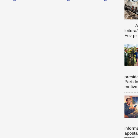
Aí vo
leitora
Foz pr.
C
preside
Partid
motivo 
inform
aposta