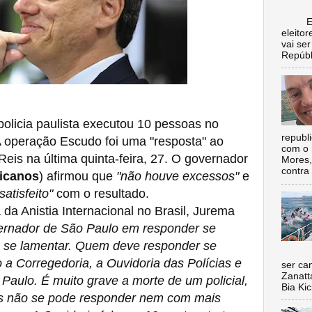
Escol
eleito
vai se
Repúbl
olicia paulista executou 10 pessoas no
republ
 A operação Escudo foi uma "resposta" ao
com o 
eis na última quinta-feira, 27. O governador
Mores,
contra 
icanos
) afirmou que
"não houve excessos"
e
atisfeito"
com o resultado.
da Anistia Internacional no Brasil, Jurema
ernador de São Paulo em responder se
 se lamentar. Quem deve responder se
Nada 
a Corregedoria, a Ouvidoria das Polícias e
ser ca
Zanatt
 Paulo. É muito grave a morte de um policial,
Bia Kic
as não se pode responder nem com mais