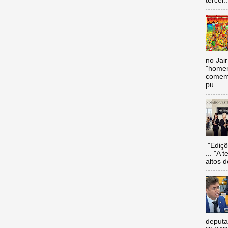
tercei..
no Jai
"homen
comemo
pu...
"Ediçõ
... "A 
altos d
deputa