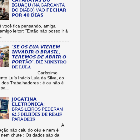
𝗖𝗔𝗧𝗔𝗥𝗔𝗧𝗔𝗦 𝗗𝗢
𝗜𝗚𝗨𝗔Ç𝗨 (NA GARGANTA
DO DIABO) VÃO 𝗙𝗘𝗖𝗛𝗔𝗥
𝗣𝗢𝗥 𝟰𝟬 𝗗𝗜𝗔𝗦
cê fica pensando, amiga
/amigo leitor: "Então não posso ir à
..
"𝙎𝙀 𝙊𝙎 𝙀𝙐𝘼 𝙑𝙄𝙀𝙍𝙀𝙈
𝙄𝙉𝙑𝘼𝘿𝙄𝙍 𝙊 𝘽𝙍𝘼𝙎𝙄𝙇,
𝙏𝙀𝙍𝙀𝙈𝙊𝙎 𝘿𝙀 𝘼𝘽𝙍𝙄𝙍 𝙊
𝙋𝙊𝙍𝙏Ã𝙊", DIZ 𝐌𝐈𝐍𝐈𝐒𝐓𝐑𝐎
𝐃𝐄 𝐋𝐔𝐋𝐀
aríssimo
nte Luís Inácio Lula da Silva, do
o dos Trabalhadores : é ou não é
pa...
𝗝𝗢𝗚𝗔𝗧𝗜𝗡𝗔
𝗘𝗟𝗘𝗧𝗥Ô𝗡𝗜𝗖𝗔:
BRASILEIROS PEDERAM
𝟔𝟐,𝟓 𝐁𝐈𝐋𝐇Õ𝐄𝐒 𝐃𝐄 𝐑𝐄𝐀𝐈𝐒
PARA 𝐁𝐄𝐓𝐒
A
ação não caiu do céu e nem é
 nem chute : Os dados são da