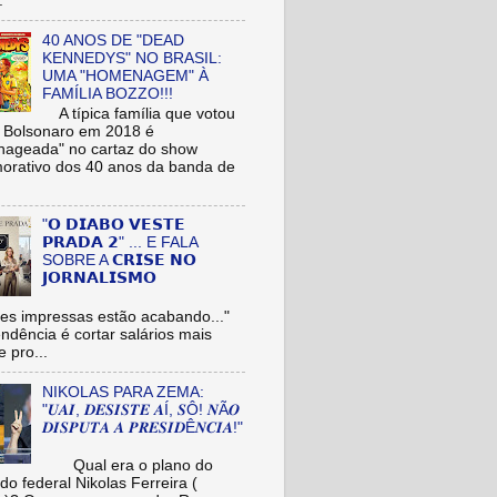
.
40 ANOS DE "DEAD
KENNEDYS" NO BRASIL:
UMA "HOMENAGEM" À
FAMÍLIA BOZZO!!!
A típica família que votou
r Bolsonaro em 2018 é
ageada" no cartaz do show
rativo dos 40 anos da banda de
"𝗢 𝗗𝗜𝗔𝗕𝗢 𝗩𝗘𝗦𝗧𝗘
𝗣𝗥𝗔𝗗𝗔 𝟮" ... E FALA
SOBRE A 𝗖𝗥𝗜𝗦𝗘 𝗡𝗢
𝗝𝗢𝗥𝗡𝗔𝗟𝗜𝗦𝗠𝗢
es impressas estão acabando..."
tendência é cortar salários mais
e pro...
NIKOLAS PARA ZEMA:
"𝑼𝑨𝑰, 𝑫𝑬𝑺𝑰𝑺𝑻𝑬 𝑨Í, 𝑺Ô! 𝑵Ã𝑶
𝑫𝑰𝑺𝑷𝑼𝑻𝑨 𝑨 𝑷𝑹𝑬𝑺𝑰𝑫Ê𝑵𝑪𝑰𝑨!"
Qual era o plano do
do federal Nikolas Ferreira (