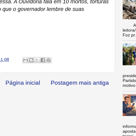
ssa. A Ouvidoria fala em 10 mortos, torturas
o que o governador lembre de suas
Aí vo
leitora
Foz pr.
11:08
C
preside
Partid
Página inicial
Postagem mais antiga
motivo 
inform
aposta