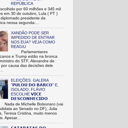
REPÚBLICA
hido por 60 milhões e 345 mil
res em 30 de outubro, Lula ( PT )
r diplomado presidente da
ica nessa segunda-...
XANDÃO PODE SER
IMPEDIDO DE ENTRAR
NOS EUA? VEJA COMO
REAGIU
Parlamentares
icanos e Trump estão na bronca
ministro do STF, Alexandre de
 por causa das decisões dele
...
ELEIÇÕES: GALERA
"𝗣𝗨𝗟𝗢𝗨 𝗗𝗢 𝗕𝗔𝗥𝗖𝗢" E,
ISOLADO, FLÁVIO
ESCOLHE 𝗩𝗜𝗖𝗘
𝗗𝗘𝗦𝗖𝗢𝗡𝗛𝗘𝗖𝗜𝗗𝗢
de Michelle Bolsonaro (vai
ndidata ao Senado no DF), Julia
a, Teresa Cristina, muito menos
is. Apesar...