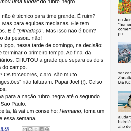
omou uma tunda"
do rubro-negro
não é técnico para time grande. É ruim?
no Jai
. Mas para equipes medianas. Ele tem
"homen
comemo
ros. E é
"pilhadaço"
. Mas isso não é bom?
pu...
ho da pessoa, não!
ogo, nessa tarde de domingo, na decisão:
erminar o primeiro tempo. Ao final da
stiários, CHUTOU a grade que separa os dois
a do campo.
Nada 
ser ca
 Os torcedores, claro, são muito
Zanatt
gestões" não faltaram: Papai Joel (!), Celso
Bia Kic
ros.
 para a nação rubro-negra até o segundo
 São Paulo.
ita, lá vai um conselho:
Hermano
, toma um
ajudar
te essa semana.
hidrel
alto de
19:35