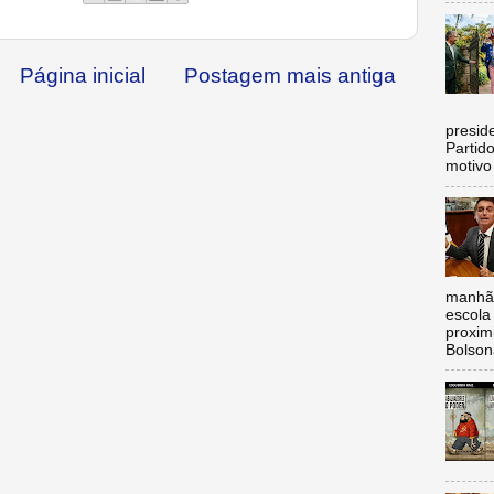
Página inicial
Postagem mais antiga
C
preside
Partid
motivo 
manhã,
escola 
proxim
Bolsona