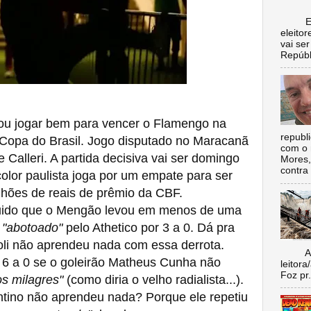
Escol
eleito
vai se
Repúbl
u jogar bem para vencer o Flamengo na
republ
a Copa do Brasil. Jogo disputado no Maracanã
com o 
 Calleri. A partida decisiva vai ser domingo
Mores,
contra 
olor paulista joga por um empate para ser
hões de reais de prêmio da CBF.
ido que o Mengão levou em menos de uma
i
"abotoado"
pelo Athetico por 3 a 0. Dá pra
oli não aprendeu nada com essa derrota.
Aí vo
.. 6 a 0 se o goleirão Matheus Cunha não
leitora
Foz pr.
s milagres"
(como diria o velho radialista...).
tino não aprendeu nada? Porque ele repetiu