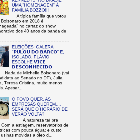
KENNEDYS" NO BRASIL:
UMA "HOMENAGEM" À
FAMÍLIA BOZZO!!!
A típica família que votou
r Bolsonaro em 2018 é
ageada" no cartaz do show
rativo dos 40 anos da banda de
ELEIÇÕES: GALERA
"𝗣𝗨𝗟𝗢𝗨 𝗗𝗢 𝗕𝗔𝗥𝗖𝗢" E,
ISOLADO, FLÁVIO
ESCOLHE 𝗩𝗜𝗖𝗘
𝗗𝗘𝗦𝗖𝗢𝗡𝗛𝗘𝗖𝗜𝗗𝗢
de Michelle Bolsonaro (vai
ndidata ao Senado no DF), Julia
a, Teresa Cristina, muito menos
is. Apesar...
O POVO QUER, AS
EMPRESAS QUEREM....
SERÁ QUE O HORÁRIO DE
VERÃO VOLTA?
A natureza taí pra
: Com a estiagem, reservatórios de
étricas com pouca água; e custo
 usinas movidas a óleo d...