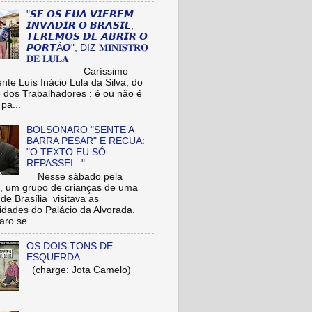
"𝙎𝙀 𝙊𝙎 𝙀𝙐𝘼 𝙑𝙄𝙀𝙍𝙀𝙈
𝙄𝙉𝙑𝘼𝘿𝙄𝙍 𝙊 𝘽𝙍𝘼𝙎𝙄𝙇,
𝙏𝙀𝙍𝙀𝙈𝙊𝙎 𝘿𝙀 𝘼𝘽𝙍𝙄𝙍 𝙊
𝙋𝙊𝙍𝙏Ã𝙊", DIZ 𝐌𝐈𝐍𝐈𝐒𝐓𝐑𝐎
𝐃𝐄 𝐋𝐔𝐋𝐀
aríssimo
nte Luís Inácio Lula da Silva, do
o dos Trabalhadores : é ou não é
pa...
BOLSONARO "SENTE A
BARRA PESAR" E RECUA:
"O TEXTO EU SÓ
REPASSEI..."
Nesse sábado pela
 um grupo de crianças de uma
de Brasília visitava as
idades do Palácio da Alvorada.
ro se ...
OS DOIS TONS DE
ESQUERDA
(charge: Jota Camelo)