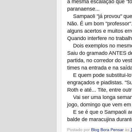
a mesma escalação que
"t
paranaense...
Sampaoli "já provou" que 
Não. É um bom "professor"
alguns acertos e muitos er
Quando interfere no trabal
Dois exemplos no mesmo j
Saiu do gramado ANTES de t
partida, no corredor do ve
times na entrada e na saíd
E quem pode substitui-lo?
engraçados e piadistas. "Su
Roth e até... Tite, entre out
Vai ser uma longa semana
jogo, domingo que vem em
E se é que o Sampaoli ace
balde de maracujina duran
Postado por
Blog Bora Pensar
às