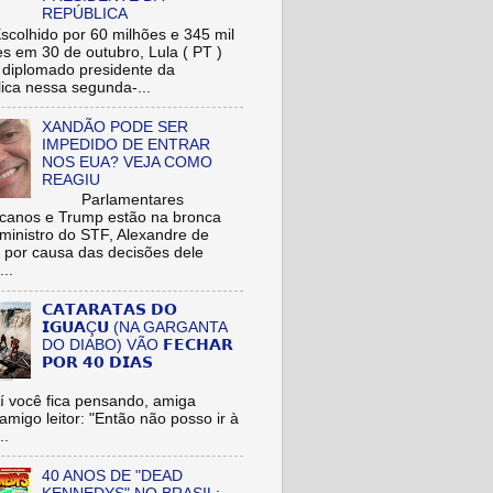
REPÚBLICA
hido por 60 milhões e 345 mil
res em 30 de outubro, Lula ( PT )
r diplomado presidente da
ica nessa segunda-...
XANDÃO PODE SER
IMPEDIDO DE ENTRAR
NOS EUA? VEJA COMO
REAGIU
Parlamentares
icanos e Trump estão na bronca
ministro do STF, Alexandre de
 por causa das decisões dele
...
𝗖𝗔𝗧𝗔𝗥𝗔𝗧𝗔𝗦 𝗗𝗢
𝗜𝗚𝗨𝗔Ç𝗨 (NA GARGANTA
DO DIABO) VÃO 𝗙𝗘𝗖𝗛𝗔𝗥
𝗣𝗢𝗥 𝟰𝟬 𝗗𝗜𝗔𝗦
cê fica pensando, amiga
/amigo leitor: "Então não posso ir à
..
40 ANOS DE "DEAD