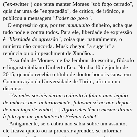
("ex-twitter") que tenta manter Moraes "sob fogo cerrado",
quis dar uma de "engraçadão", de crítico, de irônico, e
publicou a mensagem
"Poder ao povo"
.
O empresário
que, por ter
muuuuuito
dinheiro, acha que
tudo pode e contra todos. Para ele, liberdade de expressão
é
"liberdade de agressão"
, coisa que, naturalmente, o
ministro não concorda. Musk chegou "a sugerir" a
renúncia ou o impeachment de Xandão...
Essa fala de Moraes me faz lembrar do escritor, filósofo
e linguista italiano Umberto Eco. No dia 10 de junho de
2015, quando recebia o título de doutor honoris causa em
Comunicação da Universidade de Turim, afirmou no
discurso:
"As redes sociais deram o direito à fala a uma legião
de imbecis que, anteriormente, falavam só no bar, depois
de uma taça de vinho.
[...]
Agora eles têm o mesmo direito
à fala que um ganhador do Prêmio Nobel".
Antigamente, se o cabra não sabia sobre um assunto,
ele ficava quieto ou ia procurar aprender, se informar