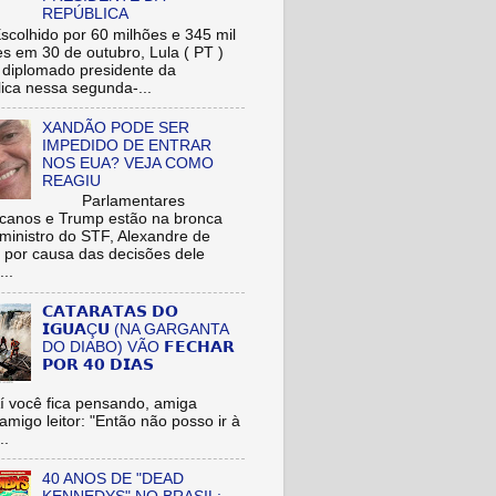
REPÚBLICA
hido por 60 milhões e 345 mil
res em 30 de outubro, Lula ( PT )
r diplomado presidente da
ica nessa segunda-...
XANDÃO PODE SER
IMPEDIDO DE ENTRAR
NOS EUA? VEJA COMO
REAGIU
Parlamentares
icanos e Trump estão na bronca
ministro do STF, Alexandre de
 por causa das decisões dele
...
𝗖𝗔𝗧𝗔𝗥𝗔𝗧𝗔𝗦 𝗗𝗢
𝗜𝗚𝗨𝗔Ç𝗨 (NA GARGANTA
DO DIABO) VÃO 𝗙𝗘𝗖𝗛𝗔𝗥
𝗣𝗢𝗥 𝟰𝟬 𝗗𝗜𝗔𝗦
cê fica pensando, amiga
/amigo leitor: "Então não posso ir à
..
40 ANOS DE "DEAD