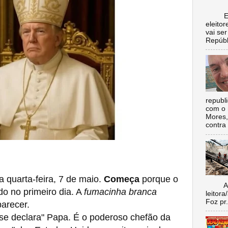
Escol
eleito
vai se
Repúbl
republ
com o 
Mores,
contra 
quarta-feira, 7 de maio.
Começa
porque o
Aí vo
o no primeiro dia. A
fumacinha branca
leitora
Foz pr.
parecer.
e declara" Papa. É o poderoso chefão da