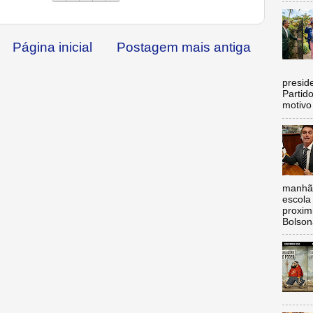
Página inicial
Postagem mais antiga
C
preside
Partid
motivo 
manhã,
escola 
proxim
Bolsona