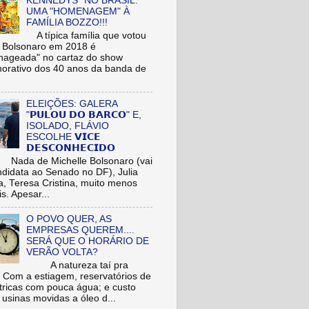
KENNEDYS" NO BRASIL:
UMA "HOMENAGEM" À
FAMÍLIA BOZZO!!!
A típica família que votou
r Bolsonaro em 2018 é
ageada" no cartaz do show
rativo dos 40 anos da banda de
ELEIÇÕES: GALERA
"𝗣𝗨𝗟𝗢𝗨 𝗗𝗢 𝗕𝗔𝗥𝗖𝗢" E,
ISOLADO, FLÁVIO
ESCOLHE 𝗩𝗜𝗖𝗘
𝗗𝗘𝗦𝗖𝗢𝗡𝗛𝗘𝗖𝗜𝗗𝗢
de Michelle Bolsonaro (vai
ndidata ao Senado no DF), Julia
a, Teresa Cristina, muito menos
is. Apesar...
O POVO QUER, AS
EMPRESAS QUEREM....
SERÁ QUE O HORÁRIO DE
VERÃO VOLTA?
A natureza taí pra
: Com a estiagem, reservatórios de
étricas com pouca água; e custo
 usinas movidas a óleo d...