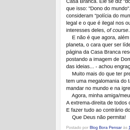
Casa Branca. Ele se diz "d
que isso: "Dono do mundo"
consideram "polícia do mun
legal e o que é ilegal nos 
interesses deles,
of course
.
E não é que agora, além de 
planeta, o cara quer ser líd
página da Casa Branca reso
postando a imagem de Dona
das ideias... - achou engraç
Muito mais do que ter pre
tem uma megalomania do ta
mandar no mundo e na igrej
Agora, minha amiga/meu a
A extrema-direita de todos 
E fazer tudo ao contrário d
Que Deus não permita!
Postado por
Blog Bora Pensar
às