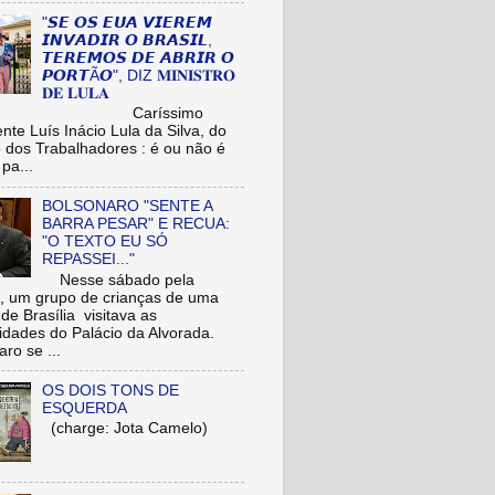
"𝙎𝙀 𝙊𝙎 𝙀𝙐𝘼 𝙑𝙄𝙀𝙍𝙀𝙈
𝙄𝙉𝙑𝘼𝘿𝙄𝙍 𝙊 𝘽𝙍𝘼𝙎𝙄𝙇,
𝙏𝙀𝙍𝙀𝙈𝙊𝙎 𝘿𝙀 𝘼𝘽𝙍𝙄𝙍 𝙊
𝙋𝙊𝙍𝙏Ã𝙊", DIZ 𝐌𝐈𝐍𝐈𝐒𝐓𝐑𝐎
𝐃𝐄 𝐋𝐔𝐋𝐀
aríssimo
nte Luís Inácio Lula da Silva, do
o dos Trabalhadores : é ou não é
pa...
BOLSONARO "SENTE A
BARRA PESAR" E RECUA:
"O TEXTO EU SÓ
REPASSEI..."
Nesse sábado pela
 um grupo de crianças de uma
de Brasília visitava as
idades do Palácio da Alvorada.
ro se ...
OS DOIS TONS DE
ESQUERDA
(charge: Jota Camelo)