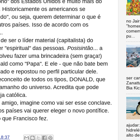
ono" dos Estados Unidos e muito mais do
. Historicamente os americanos se
do", ou seja, querem determinar o que é
no Jai
outros países. Isso de acordo com os
"homen
comemo
..
pu...
ser o líder material (capitalista) do
er "espiritual" das pessoas.
Posisintão
... a
lveu fazer uma brincadeira (sem graça!)
ld como "Papa". E ele - que não bate bem
ado e repostou no perfil particular dele.
Nada 
ser ca
conceito de todos os tipos, DONALD, que
Zanatt
manho do universo. Acredita que pode
Bia Kic
a católica.
migo, imagine como vai ser esse conclave.
os países vai querer eleger o novo pontífice.
o que Francisco fez.
ajudar
hidrel
alto de
18:37