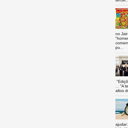
tercei..
no Jai
"homen
comemo
pu...
"Ediçõ
... "A 
altos d
ajudar