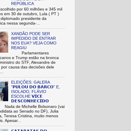
REPÚBLICA
hido por 60 milhões e 345 mil
res em 30 de outubro, Lula ( PT )
r diplomado presidente da
ica nessa segunda-...
XANDÃO PODE SER
IMPEDIDO DE ENTRAR
NOS EUA? VEJA COMO
REAGIU
Parlamentares
icanos e Trump estão na bronca
ministro do STF, Alexandre de
 por causa das decisões dele
...
ELEIÇÕES: GALERA
"𝗣𝗨𝗟𝗢𝗨 𝗗𝗢 𝗕𝗔𝗥𝗖𝗢" E,
ISOLADO, FLÁVIO
ESCOLHE 𝗩𝗜𝗖𝗘
𝗗𝗘𝗦𝗖𝗢𝗡𝗛𝗘𝗖𝗜𝗗𝗢
de Michelle Bolsonaro (vai
ndidata ao Senado no DF), Julia
a, Teresa Cristina, muito menos
is. Apesar...