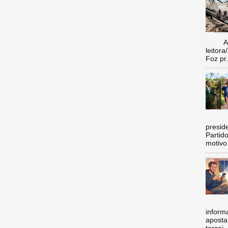
Aí vo
leitora
Foz pr.
C
preside
Partid
motivo 
inform
aposta