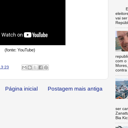
Escol
eleito
vai se
Repúbl
(fonte: YouTube)
republ
com o 
Mores,
13:23
contra 
Página inicial
Postagem mais antiga
Nada 
ser ca
Zanatt
Bia Kic