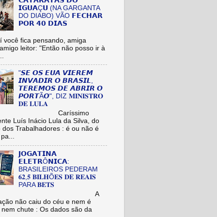
𝗖𝗔𝗧𝗔𝗥𝗔𝗧𝗔𝗦 𝗗𝗢
𝗜𝗚𝗨𝗔Ç𝗨 (NA GARGANTA
DO DIABO) VÃO 𝗙𝗘𝗖𝗛𝗔𝗥
𝗣𝗢𝗥 𝟰𝟬 𝗗𝗜𝗔𝗦
cê fica pensando, amiga
/amigo leitor: "Então não posso ir à
..
"𝙎𝙀 𝙊𝙎 𝙀𝙐𝘼 𝙑𝙄𝙀𝙍𝙀𝙈
𝙄𝙉𝙑𝘼𝘿𝙄𝙍 𝙊 𝘽𝙍𝘼𝙎𝙄𝙇,
𝙏𝙀𝙍𝙀𝙈𝙊𝙎 𝘿𝙀 𝘼𝘽𝙍𝙄𝙍 𝙊
𝙋𝙊𝙍𝙏Ã𝙊", DIZ 𝐌𝐈𝐍𝐈𝐒𝐓𝐑𝐎
𝐃𝐄 𝐋𝐔𝐋𝐀
aríssimo
nte Luís Inácio Lula da Silva, do
o dos Trabalhadores : é ou não é
pa...
𝗝𝗢𝗚𝗔𝗧𝗜𝗡𝗔
𝗘𝗟𝗘𝗧𝗥Ô𝗡𝗜𝗖𝗔:
BRASILEIROS PEDERAM
𝟔𝟐,𝟓 𝐁𝐈𝐋𝐇Õ𝐄𝐒 𝐃𝐄 𝐑𝐄𝐀𝐈𝐒
PARA 𝐁𝐄𝐓𝐒
A
ação não caiu do céu e nem é
 nem chute : Os dados são da