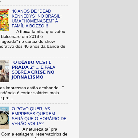
.
40 ANOS DE "DEAD
KENNEDYS" NO BRASIL:
UMA "HOMENAGEM" À
FAMÍLIA BOZZO!!!
A típica família que votou
r Bolsonaro em 2018 é
ageada" no cartaz do show
rativo dos 40 anos da banda de
"𝗢 𝗗𝗜𝗔𝗕𝗢 𝗩𝗘𝗦𝗧𝗘
𝗣𝗥𝗔𝗗𝗔 𝟮" ... E FALA
SOBRE A 𝗖𝗥𝗜𝗦𝗘 𝗡𝗢
𝗝𝗢𝗥𝗡𝗔𝗟𝗜𝗦𝗠𝗢
es impressas estão acabando..."
tendência é cortar salários mais
e pro...
O POVO QUER, AS
EMPRESAS QUEREM....
SERÁ QUE O HORÁRIO DE
VERÃO VOLTA?
A natureza taí pra
: Com a estiagem, reservatórios de