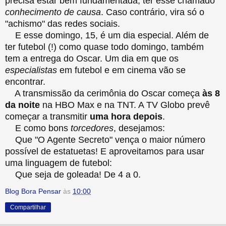
precisa estar bem fundamentada, ter esse chamado
conhecimento de causa
. Caso contrário, vira só o
"achismo" das redes sociais.
E esse domingo, 15, é um dia especial. Além de
ter futebol (!) como quase todo domingo, também
tem a entrega do Oscar. Um dia em que os
especialistas
em futebol e em cinema vão se
encontrar.
A transmissão da cerimônia do Oscar começa
às 8
da noite
na HBO Max e na TNT. A TV Globo prevê
começar a transmitir
uma hora depois
.
E como bons
torcedores
, desejamos:
Que "O Agente Secreto" vença o maior número
possível de estatuetas! E aproveitamos para usar
uma linguagem de futebol:
Que seja de goleada! De 4 a 0.
Blog Bora Pensar
às
10:00
Compartilhar