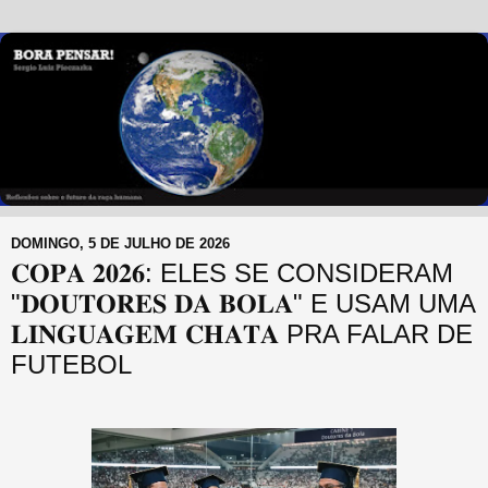
DOMINGO, 5 DE JULHO DE 2026
𝐂𝐎𝐏𝐀 𝟐𝟎𝟐𝟔: ELES SE CONSIDERAM
"𝐃𝐎𝐔𝐓𝐎𝐑𝐄𝐒 𝐃𝐀 𝐁𝐎𝐋𝐀" E USAM UMA
𝐋𝐈𝐍𝐆𝐔𝐀𝐆𝐄𝐌 𝐂𝐇𝐀𝐓𝐀 PRA FALAR DE
FUTEBOL