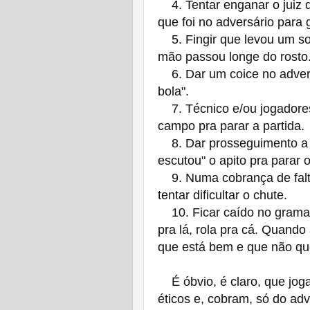
4. Tentar enganar o juiz q
que foi no adversário para 
5. Fingir que levou um so
mão passou longe do rosto
6. Dar um coice no adversá
bola".
7. Técnico e/ou jogadore
campo pra parar a partida.
8. Dar prosseguimento a u
escutou" o apito pra parar o
9. Numa cobrança de falta:
tentar dificultar o chute.
10. Ficar caído no grama
pra lá, rola pra cá. Quando
que está bem e que não que
É óbvio, é claro, que joga
éticos e, cobram, só do a