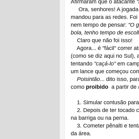
Afirmaram que o atacante
"
Ora, senhores! A jogada fo
mandou para as redes. Foi 
nem tempo de pensar:
"O g
bola, tenho tempo de escol
Claro que não foi isso!
Agora... é "fácil" correr a
(como se diz aqui no Sul),
tentando
"caçá-lo"
em campo
um lance que começou com 
Poisintão
... dito isso, p
como
proibido
a partir de 
1. Simular contusão para
2. Depois de ter tocado c
na barriga ou na perna.
3. Cometer pênalti e tentar
da área.