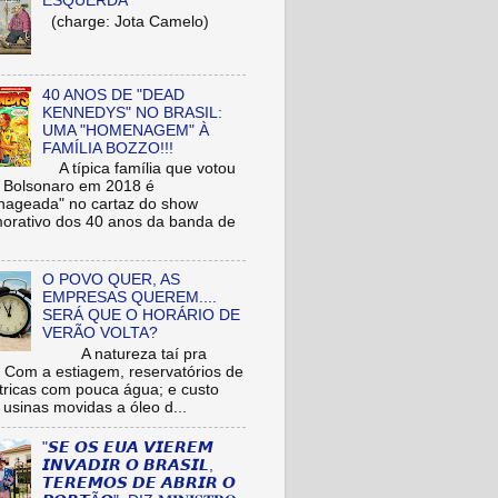
ESQUERDA
(charge: Jota Camelo)
40 ANOS DE "DEAD
KENNEDYS" NO BRASIL:
UMA "HOMENAGEM" À
FAMÍLIA BOZZO!!!
A típica família que votou
r Bolsonaro em 2018 é
ageada" no cartaz do show
rativo dos 40 anos da banda de
O POVO QUER, AS
EMPRESAS QUEREM....
SERÁ QUE O HORÁRIO DE
VERÃO VOLTA?
A natureza taí pra
: Com a estiagem, reservatórios de
étricas com pouca água; e custo
 usinas movidas a óleo d...
"𝙎𝙀 𝙊𝙎 𝙀𝙐𝘼 𝙑𝙄𝙀𝙍𝙀𝙈
𝙄𝙉𝙑𝘼𝘿𝙄𝙍 𝙊 𝘽𝙍𝘼𝙎𝙄𝙇,
𝙏𝙀𝙍𝙀𝙈𝙊𝙎 𝘿𝙀 𝘼𝘽𝙍𝙄𝙍 𝙊