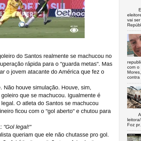
Escol
eleito
vai se
Repúbl
goleiro do Santos realmente se machucou no
republ
uperação rápida para o "guarda metas". Mas
com o 
ar
o jovem atacante do América que fez o
Mores,
contra 
 Não houve simulação. Houve, sim,
 o goleiro que se machucou. Igualmente é
i legal. O atleta do Santos se machucou
ineiro ficou com o "gol aberto" e chutou para
Aí vo
leitora
Foz pr.
:
"Gol legal!"
sta queriam que ele não chutasse pro gol.