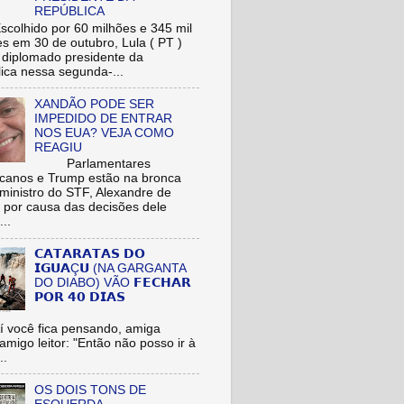
REPÚBLICA
hido por 60 milhões e 345 mil
res em 30 de outubro, Lula ( PT )
r diplomado presidente da
ica nessa segunda-...
XANDÃO PODE SER
IMPEDIDO DE ENTRAR
NOS EUA? VEJA COMO
REAGIU
Parlamentares
icanos e Trump estão na bronca
ministro do STF, Alexandre de
 por causa das decisões dele
...
𝗖𝗔𝗧𝗔𝗥𝗔𝗧𝗔𝗦 𝗗𝗢
𝗜𝗚𝗨𝗔Ç𝗨 (NA GARGANTA
DO DIABO) VÃO 𝗙𝗘𝗖𝗛𝗔𝗥
𝗣𝗢𝗥 𝟰𝟬 𝗗𝗜𝗔𝗦
cê fica pensando, amiga
/amigo leitor: "Então não posso ir à
..
OS DOIS TONS DE