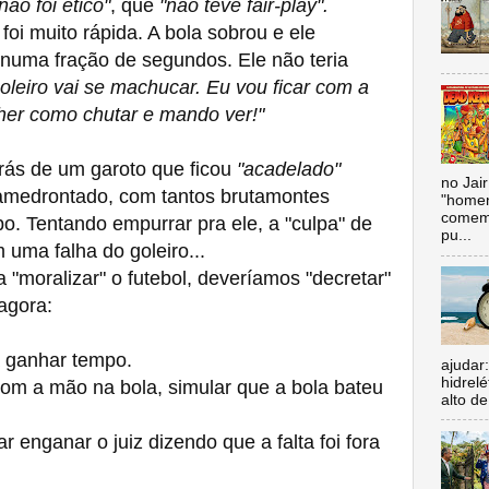
não foi ético"
, que
"não teve fair-play".
i muito rápida. A bola sobrou e ele
numa fração de segundos. Ele não teria
oleiro vai se machucar. Eu vou ficar com a
her como chutar e mando ver!"
trás de um garoto que ficou
"acadelado"
no Jai
 amedrontado, com tantos brutamontes
"homen
comemo
. Tentando empurrar pra ele, a "culpa" de
pu...
uma falha do goleiro...
ara "moralizar" o futebol, deveríamos "decretar"
agora:
 ganhar tempo.
ajudar
hidrel
om a mão na bola, simular que a bola bateu
alto de
 enganar o juiz dizendo que a falta foi fora