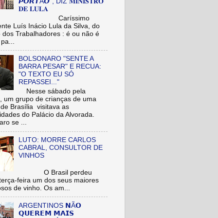
𝙋𝙊𝙍𝙏Ã𝙊", DIZ 𝐌𝐈𝐍𝐈𝐒𝐓𝐑𝐎
𝐃𝐄 𝐋𝐔𝐋𝐀
aríssimo
nte Luís Inácio Lula da Silva, do
o dos Trabalhadores : é ou não é
pa...
BOLSONARO "SENTE A
BARRA PESAR" E RECUA:
"O TEXTO EU SÓ
REPASSEI..."
Nesse sábado pela
 um grupo de crianças de uma
de Brasília visitava as
idades do Palácio da Alvorada.
ro se ...
LUTO: MORRE CARLOS
CABRAL, CONSULTOR DE
VINHOS
O Brasil perdeu
terça-feira um dos seus maiores
osos de vinho. Os am...
ARGENTINOS 𝗡Ã𝗢
𝗤𝗨𝗘𝗥𝗘𝗠 𝗠𝗔𝗜𝗦