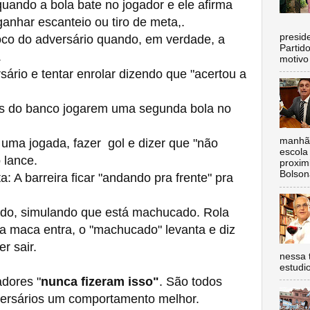
uando a bola bate no jogador e ele afirma
ganhar escanteio ou tiro de meta,.
C
preside
co do adversário quando, em verdade, a
Partid
.
motivo 
rio e tentar enrolar dizendo que "acertou a
s do banco jogarem uma segunda bola no
manhã,
ma jogada, fazer gol e dizer que "não
escola 
 lance.
proxim
Bolsona
 A barreira ficar "andando pra frente" pra
do, simulando que está machucado. Rola
 a maca entra, o "machucado" levanta e diz
r sair.
nessa 
estudi
dores "
nunca fizeram isso"
. São todos
dversários um comportamento melhor.