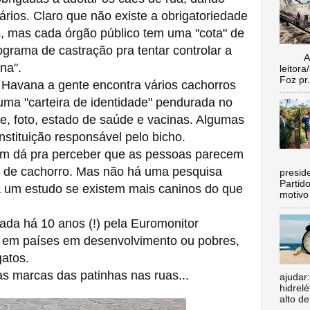
ários. Claro que não existe a obrigatoriedade
, mas cada órgão público tem uma "cota" de
rama de castração pra tentar controlar a
Aí vo
na".
leitora
Foz pr.
 Havana a gente encontra vários cachorros
uma "carteira de identidade" pendurada no
, foto, estado de saúde e vacinas. Algumas
stituição responsável pelo bicho.
 dá pra perceber que as pessoas parecem
C
o de cachorro. Mas não há uma pesquisa
preside
Partid
 um estudo se existem mais caninos do que
motivo 
a há 10 anos (!) pela Euromonitor
e em países em desenvolvimento ou pobres,
atos.
 marcas das patinhas nas ruas...
ajudar
hidrel
alto de