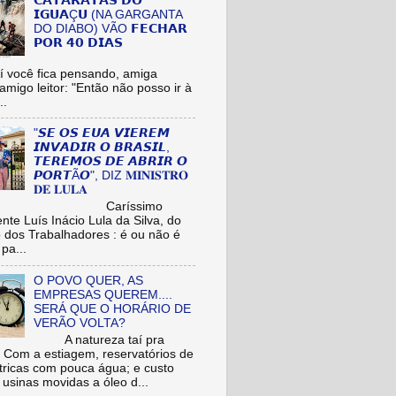
𝗖𝗔𝗧𝗔𝗥𝗔𝗧𝗔𝗦 𝗗𝗢
𝗜𝗚𝗨𝗔Ç𝗨 (NA GARGANTA
DO DIABO) VÃO 𝗙𝗘𝗖𝗛𝗔𝗥
𝗣𝗢𝗥 𝟰𝟬 𝗗𝗜𝗔𝗦
cê fica pensando, amiga
/amigo leitor: "Então não posso ir à
..
"𝙎𝙀 𝙊𝙎 𝙀𝙐𝘼 𝙑𝙄𝙀𝙍𝙀𝙈
𝙄𝙉𝙑𝘼𝘿𝙄𝙍 𝙊 𝘽𝙍𝘼𝙎𝙄𝙇,
𝙏𝙀𝙍𝙀𝙈𝙊𝙎 𝘿𝙀 𝘼𝘽𝙍𝙄𝙍 𝙊
𝙋𝙊𝙍𝙏Ã𝙊", DIZ 𝐌𝐈𝐍𝐈𝐒𝐓𝐑𝐎
𝐃𝐄 𝐋𝐔𝐋𝐀
aríssimo
nte Luís Inácio Lula da Silva, do
o dos Trabalhadores : é ou não é
pa...
O POVO QUER, AS
EMPRESAS QUEREM....
SERÁ QUE O HORÁRIO DE
VERÃO VOLTA?
A natureza taí pra
: Com a estiagem, reservatórios de
étricas com pouca água; e custo
 usinas movidas a óleo d...