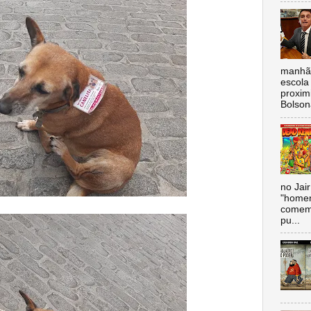
manhã,
escola 
proxim
Bolsona
no Jai
"homen
comemo
pu...