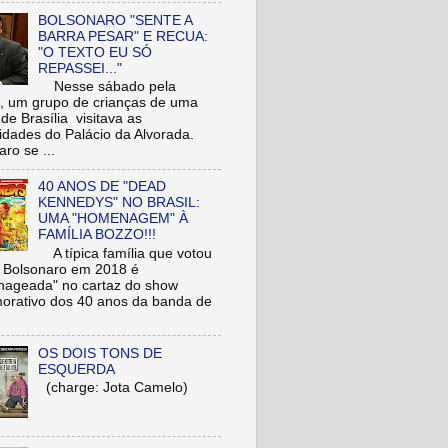
BOLSONARO "SENTE A
BARRA PESAR" E RECUA:
"O TEXTO EU SÓ
REPASSEI..."
Nesse sábado pela
 um grupo de crianças de uma
de Brasília visitava as
idades do Palácio da Alvorada.
ro se ...
40 ANOS DE "DEAD
KENNEDYS" NO BRASIL:
UMA "HOMENAGEM" À
FAMÍLIA BOZZO!!!
A típica família que votou
r Bolsonaro em 2018 é
ageada" no cartaz do show
rativo dos 40 anos da banda de
OS DOIS TONS DE
ESQUERDA
(charge: Jota Camelo)