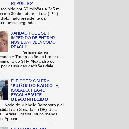
REPÚBLICA
hido por 60 milhões e 345 mil
res em 30 de outubro, Lula ( PT )
r diplomado presidente da
ica nessa segunda-...
XANDÃO PODE SER
IMPEDIDO DE ENTRAR
NOS EUA? VEJA COMO
REAGIU
Parlamentares
icanos e Trump estão na bronca
ministro do STF, Alexandre de
 por causa das decisões dele
...
ELEIÇÕES: GALERA
"𝗣𝗨𝗟𝗢𝗨 𝗗𝗢 𝗕𝗔𝗥𝗖𝗢" E,
ISOLADO, FLÁVIO
ESCOLHE 𝗩𝗜𝗖𝗘
𝗗𝗘𝗦𝗖𝗢𝗡𝗛𝗘𝗖𝗜𝗗𝗢
de Michelle Bolsonaro (vai
ndidata ao Senado no DF), Julia
a, Teresa Cristina, muito menos
is. Apesar...