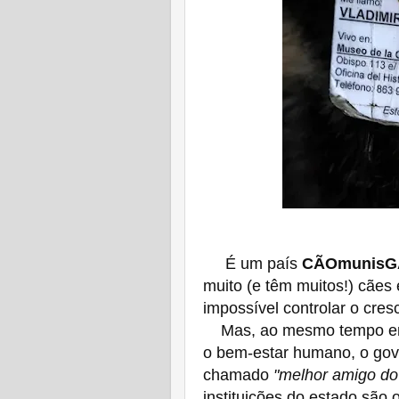
É um país
CÃOmunisG
muito (e têm muitos!) cães
impossível controlar o cre
Mas, ao mesmo tempo em
o bem-estar humano, o go
chamado
"melhor amigo d
instituições do estado são 