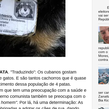
Escol
eleito
vai se
Repúbl
republ
com o 
Mores,
contra 
ATA
. "Traduzindo": Os cubanos gostam
 e gatos. E são tantos cachorros que é quase
scimento dessa população de 4 patas.
Nada 
 que tem uma preocupação com a saúde e
ser ca
verno comunista também se preocupa com o
Zanatt
Bia Kic
o homem"
. Por lá, há uma determinação: As
obrigadas a adotar os cães de rua, dando