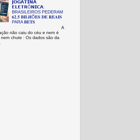
𝗝𝗢𝗚𝗔𝗧𝗜𝗡𝗔
𝗘𝗟𝗘𝗧𝗥Ô𝗡𝗜𝗖𝗔:
BRASILEIROS PEDERAM
𝟔𝟐,𝟓 𝐁𝐈𝐋𝐇Õ𝐄𝐒 𝐃𝐄 𝐑𝐄𝐀𝐈𝐒
PARA 𝐁𝐄𝐓𝐒
A
ação não caiu do céu e nem é
 nem chute : Os dados são da
.