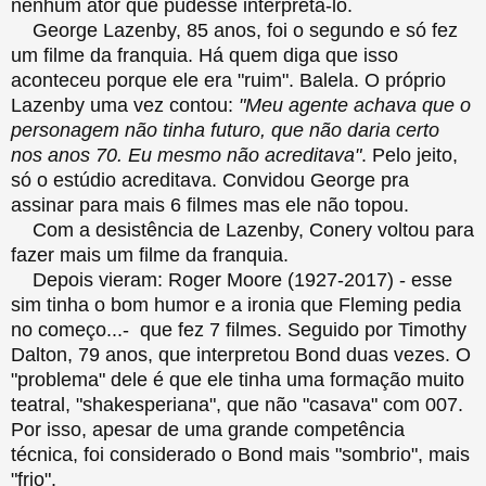
nenhum ator que pudesse interpretá-lo.
George Lazenby, 85 anos, foi o segundo e só fez
um filme da franquia. Há quem diga que isso
aconteceu porque ele era "ruim". Balela. O próprio
Lazenby uma vez contou:
"Meu agente achava que o
personagem não tinha futuro, que não daria certo
nos anos 70. Eu mesmo não acreditava"
. Pelo jeito,
só o estúdio acreditava. Convidou George pra
assinar para mais 6 filmes mas ele não topou.
Com a desistência de Lazenby, Conery voltou para
fazer mais um filme da franquia.
Depois vieram: Roger Moore (1927-2017) - esse
sim tinha o bom humor e a ironia que Fleming pedia
no começo...- que fez 7 filmes. Seguido por Timothy
Dalton, 79 anos, que interpretou Bond duas vezes. O
"problema" dele é que ele tinha uma formação muito
teatral, "shakesperiana", que não "casava" com 007.
Por isso, apesar de uma grande competência
técnica, foi considerado o Bond mais "sombrio", mais
"frio".