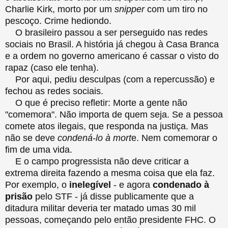
Charlie Kirk, morto por um
snipper
com um tiro no
pescoço. Crime hediondo.
O brasileiro passou a ser perseguido nas redes
sociais no Brasil. A história já chegou à Casa Branca
e a ordem no governo americano é cassar o visto do
rapaz (caso ele tenha).
Por aqui, pediu desculpas (com a repercussão) e
fechou as redes sociais.
O que é preciso refletir: Morte a gente não
"comemora". Não importa de quem seja. Se a pessoa
comete atos ilegais, que responda na justiça. Mas
não se deve
condená-lo à mort
e. Nem comemorar o
fim de uma vida.
E o campo progressista não deve criticar a
extrema direita fazendo a mesma coisa que ela faz.
Por exemplo, o
inelegível
- e agora
condenado à
prisão
pelo STF - já disse publicamente que a
ditadura militar deveria ter matado umas 30 mil
pessoas, começando pelo então presidente FHC. O